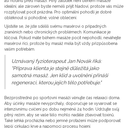
asi hodinu před masáží. Plný žaludek není během masáže
ideální, ale zároveň byste neměli přijít hladoví, protože vás může
rozptylovat pocit prázdna. Pro optimální pohodlí je dobré
obléknout si pohodlné, volné oblečení.
Ujistěte se, že jste sdělili svému masérovi o případných
zraněních nebo chronických problémech. Komunikace je
klíčová. Pokud máte během masáže pocit nepohodlí, neváhejte
masérovi říci, protože by masáž měla být vždy přizpůsobena
vašim potřebám.
Uznávaný fyzioterapeut Jan Novák říká:
"Příprava klienta je stejně důležitá jako
samotná masáž. Jen klid a uvolnění přináší
regeneraci, kterou jejich tělo potřebuje."
Bezprostředně po sportovní masáži věnujte čas relaxaci doma.
Aby účinky masáže nevyprchaly, doporučuje se vyvarovat se
intenzivnímu cvičení po dobu nejméně 24 hodin. Udržujte svůj
pitný režim, aby se vaše tělo mohlo nadále zbavovat toxinů.
Také lehká procházka nebo jemné protažení může podporovat
lepší cirkulaci krve a napomoci procesu hojení.