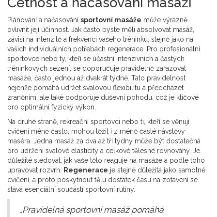
Četnost a načasování masáží
Plánování a načasování
sportovní masáže
může výrazně
ovlivnit její účinnost. Jak často byste měli absolvovat masáž,
závisí na intenzitě a frekvenci vašeho tréninku, stejně jako na
vašich individuálních potřebách regenerace. Pro profesionální
sportovce nebo ty, kteří se účastní intenzivních a častých
tréninkových sezení, se doporučuje pravidelně zařazovat
masáže, často jednou až dvakrát týdně. Tato pravidelnost
nejenže pomáhá udržet svalovou flexibilitu a předcházet
zraněním, ale také podporuje duševní pohodu, což je klíčové
pro optimální fyzický výkon.
Na druhé straně, rekreační sportovci nebo ti, kteří se věnují
cvičení méně často, mohou těžit i z méně časté návštěvy
maséra. Jedna masáž za dva až tři týdny může být dostatečná
pro udržení svalové elasticity a celkové tělesné rovnováhy. Je
důležité sledovat, jak vaše tělo reaguje na masáže a podle toho
upravovat rozvrh.
Regenerace
je stejně důležitá jako samotné
cvičení, a proto poskytnout tělu dostatek času na zotavení se
stává esenciální součástí sportovní rutiny.
„Pravidelná sportovní masáž pomáhá