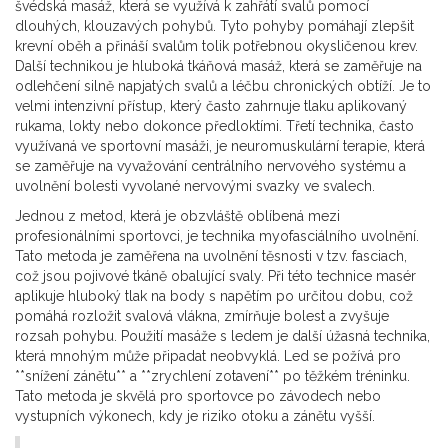
švédská masáž, která se využívá k zahřátí svalů pomocí
dlouhých, klouzavých pohybů. Tyto pohyby pomáhají zlepšit
krevní oběh a přináší svalům tolik potřebnou okysličenou krev.
Další technikou je hluboká tkáňová masáž, která se zaměřuje na
odlehčení silně napjatých svalů a léčbu chronických obtíží. Je to
velmi intenzivní přístup, který často zahrnuje tlaku aplikovaný
rukama, lokty nebo dokonce předloktími. Třetí technika, často
využívaná ve sportovní masáži, je neuromuskulární terapie, která
se zaměřuje na vyvažování centrálního nervového systému a
uvolnění bolesti vyvolané nervovými svazky ve svalech.
Jednou z metod, která je obzvláště oblíbená mezi
profesionálními sportovci, je technika myofasciálního uvolnění.
Tato metoda je zaměřena na uvolnění těsnosti v tzv. fasciach,
což jsou pojivové tkáně obalující svaly. Při této technice masér
aplikuje hluboký tlak na body s napětím po určitou dobu, což
pomáhá rozložit svalová vlákna, zmírňuje bolest a zvyšuje
rozsah pohybu. Použití masáže s ledem je další úžasná technika,
která mnohým může připadat neobvyklá. Led se požívá pro
**snížení zánětu** a **zrychlení zotavení** po těžkém tréninku.
Tato metoda je skvělá pro sportovce po závodech nebo
vystupních výkonech, kdy je riziko otoku a zánětu vyšší.