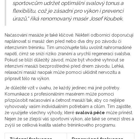
sportovcům udržet optimální svalový tonus a
flexibilitu, což je zásadní pro výkon i prevenci
úrazů,“ říká renomovaný masér Josef Koubek.
Načasování masáže je také klíčové. Někteří odborníci doporučují
naplánovat si masáž den před nebo dva dny po závodu či
intenzivním tréninku. Tím umožňujete tělu uvolnit nahromaděné
napětí, čímž se sníží riziko zranění a urychlí regeneraci svalstva.
Pokud se blíží důležitý závod, může být vhodné vyhnout se
intenzivní masáži bezprostředně před dnem závodu. Lehká,
relaxační masáž naopak může pomoci uklidnit nervozitu a
připravit tělo na výkon.
Je důležité vzít v úvahu, že každý jedinec má jiné potřeby.
Komunikace s profesionálním masérem může pomoci
přizpůsobit načasování a četnost masáží tak, aby co nejlépe
vyhovovaly vašim individuálním potřebám a cílům. Tím zajistíte,
že využijete všechny výhody, které
svalová péče
může přinést.
Nejen že se zlepší váš sportovní výkon, ale také se omezí stres a
zvýší se celková kvalita vašeho tréninkového programu.