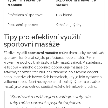
Týdenní frekvence
Doporučená frekvence
tréninku
masáží
Profesionální sportovci
1-2x týdně
Rekreační sportovci
Každé 2-3 týdny
Tipy pro efektivní využití
sportovní masáže
Efektivní využití
sportovní masáže
může dramaticky ovlivnit vaši
sportovní kariéru, ať už jste profesionál nebo amatér. Prvním
krokem je pochopit, jak často a kdy masáž zařadit. Pravidelnost
je klíčová – mnoho odborníků doporučuje masáže po
zátěžových fázích tréninku, což znamená po silovém cvičení
nebo intenzivních běžeckých intervalech, kdy je tělo vystaveno
velkému stresu. Není nezbytné chodit každý týden, ale zvažte
masáž jako pravidelnou součást vašeho tréninkového plánu.
"Sportovní masáž nejen uvolňuje svaly, ale
taky může pomoci s psychologickým