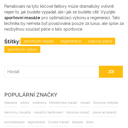
Pamatování na tyto klíčové faktory může dramaticky ovlivnit
nejen to, jak budete vypadat, ale i jak se budete cítit. Využijte
sportovní masáže
pro optimalizaci výkonu a regeneraci. Tato
technika by neměla být považována pouze za luxus, ale spíše za
nezbytnou součást péče o tělo sportovce.
Štítky:
sportovní masáž
regenerace
svalová péče
sportovní výkon
JDI
POPULÁRNÍ ZNAČKY
relaxace
zdraví
wellness
těhotenská masáž
masáž
Dornova metoda
techniky masáže
masážní baňkování
klasická masáž
úleva od bolesti
aromaterapie
regenerace
čínská masáž
terapie
stres