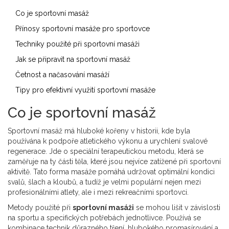
Co je sportovní masáž
Přínosy sportovní masáže pro sportovce
Techniky použité při sportovní masáži
Jak se připravit na sportovní masáž
Četnost a načasování masáží
Tipy pro efektivní využití sportovní masáže
Co je sportovní masáž
Sportovní masáž má hluboké kořeny v historii, kde byla
používána k podpoře atletického výkonu a urychlení svalové
regenerace. Jde o speciální terapeutickou metodu, která se
zaměřuje na ty části těla, které jsou nejvíce zatížené při sportovní
aktivitě. Tato forma masáže pomáhá udržovat optimální kondici
svalů, šlach a kloubů, a tudíž je velmi populární nejen mezi
profesionálními atlety, ale i mezi rekreačními sportovci.
Metody použité při
sportovní masáži
se mohou lišit v závislosti
na sportu a specifických potřebách jednotlivce. Používá se
kombinace technik důrazného tření, hlubokého promasírování a