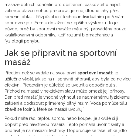
masáže dolních končetin pro odstranění páskovitého napětí,
zatímco plavci mohou preferovat jemné, dlouhé tahy přes
ramenní oblast. Přizpůsobení technik individuálním potřebám
sportovce je klíčem k dosažení nejlepšího výsledku. To je
důvod, proč by sportovní masáže měly být prováděny pouze
kvalifikovanými odborníky, kteří rozumí biomachanice a
fyziologii pohybu.
Jak se připravit na sportovní
masáž
Předtím, než se vydáte na svou první
sportovní masáž
, je
užitečné vědět, jak se na ni správně připravit, aby byla co nejvíce
efektivní. Především je důležité se uvolnit a odpočinout si.
Příchod na masáž v hektickém stavu může omezit její přínosy.
Den před masáží je vhodné vyhnout se nadměrnému fyzickému
zatížení a dodržovat přiměřený pitný režim. Voda pomůže tělu
zbavit se toxinů, které se masáží uvolňují.
Pokud máte rádi teplou sprchu nebo koupel, je skvělé si ji
dopřát před návštěvou maséra. Teplo pomáhá uvolnit svaly a
připravit je na masážní techniky. Doporučuje se také lehké jídlo