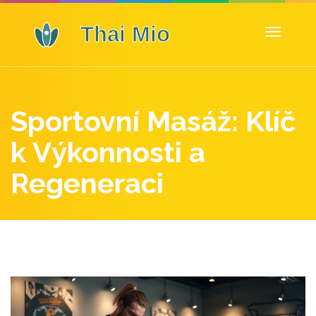
Zobrazit
navigaci
Sportovní Masáž: Klíč
k Výkonnosti a
Regeneraci