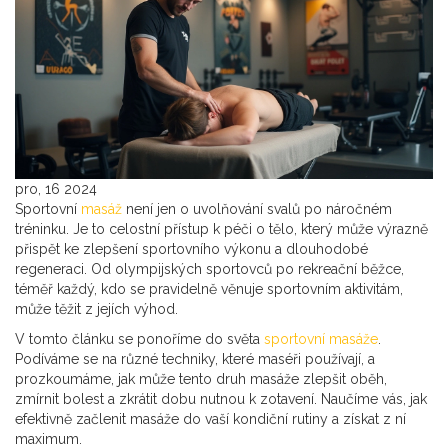
pro, 16 2024
Sportovní
masáž
není jen o uvolňování svalů po náročném
tréninku. Je to celostní přístup k péči o tělo, který může výrazně
přispět ke zlepšení sportovního výkonu a dlouhodobé
regeneraci. Od olympijských sportovců po rekreační běžce,
téměř každý, kdo se pravidelně věnuje sportovním aktivitám,
může těžit z jejích výhod.
V tomto článku se ponoříme do světa
sportovní masáže
.
Podíváme se na různé techniky, které maséři používají, a
prozkoumáme, jak může tento druh masáže zlepšit oběh,
zmírnit bolest a zkrátit dobu nutnou k zotavení. Naučíme vás, jak
efektivně začlenit masáže do vaší kondiční rutiny a získat z ní
maximum.