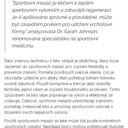
"Sportovní masáž je klíčem k lepším
sportovním výkonům a zdravější regeneraci.
Je-li aplikována správně a pravidelně, může
být zásadním prvkem pro udržení vrcholové
formy," analyzovala Dr. Sarah Johnson,
renomovaná specialistka na sportovní
medicínu.
Další známou technikou z této oblasti je stretching, který bývá
začleněn do sportovních masáží pro zvýšení flexibility a
prevence zranění. Pomáhá prodloužit svalová vlákna, což je
obzvláště užitečné pro atlety, kteří potřebují během tréninku
uvolnit zatuhlost. Použití komprese a tření je další důležitá
technika, jejímž cílem je zvýšení hloubkového prokrvení. Tímto
způsobem se tělo lépe připravuje na výkon a efektivněji se
zotavuje. Celkově, sportovní masáže předcházejí zraněním,
pomáhají zrelaxovat tělo a umožňují sportovcům usilovat o
dosažení svých nejlepších výkonů.
Použití sportovních masáží se také může lišit podle konkrétních
sportovních odvětví. Například běžci mohou potřebovat hluboké