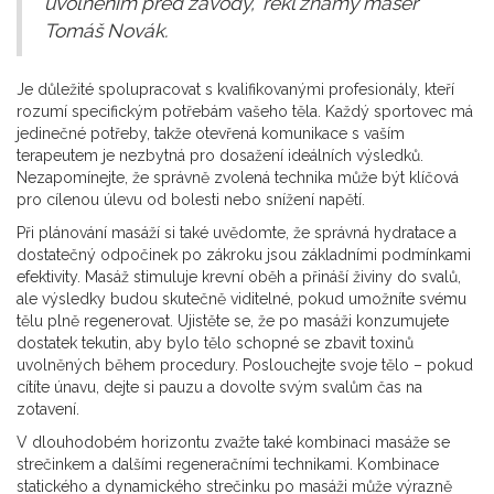
uvolněním před závody," řekl známý masér
Tomáš Novák.
Je důležité spolupracovat s kvalifikovanými profesionály, kteří
rozumí specifickým potřebám vašeho těla. Každý sportovec má
jedinečné potřeby, takže otevřená komunikace s vaším
terapeutem je nezbytná pro dosažení ideálních výsledků.
Nezapomínejte, že správně zvolená technika může být klíčová
pro cílenou úlevu od bolesti nebo snížení napětí.
Při plánování masáží si také uvědomte, že správná hydratace a
dostatečný odpočinek po zákroku jsou základními podmínkami
efektivity. Masáž stimuluje krevní oběh a přináší živiny do svalů,
ale výsledky budou skutečně viditelné, pokud umožníte svému
tělu plně regenerovat. Ujistěte se, že po masáži konzumujete
dostatek tekutin, aby bylo tělo schopné se zbavit toxinů
uvolněných během procedury. Poslouchejte svoje tělo – pokud
cítíte únavu, dejte si pauzu a dovolte svým svalům čas na
zotavení.
V dlouhodobém horizontu zvažte také kombinaci masáže se
strečinkem a dalšími regeneračními technikami. Kombinace
statického a dynamického strečinku po masáži může výrazně