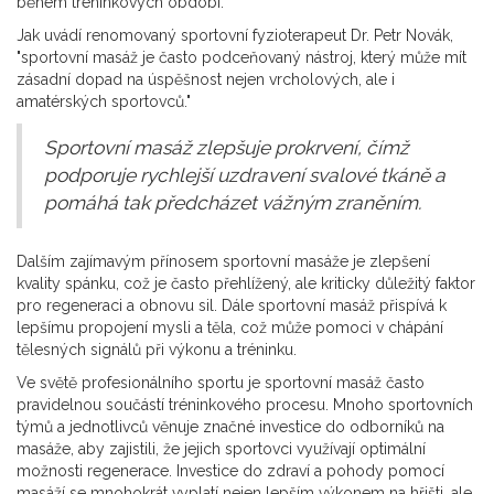
během tréninkových období.
Jak uvádí renomovaný sportovní fyzioterapeut Dr. Petr Novák,
"sportovní masáž je často podceňovaný nástroj, který může mít
zásadní dopad na úspěšnost nejen vrcholových, ale i
amatérských sportovců."
Sportovní masáž zlepšuje prokrvení, čímž
podporuje rychlejší uzdravení svalové tkáně a
pomáhá tak předcházet vážným zraněním.
Dalším zajímavým přínosem sportovní masáže je zlepšení
kvality spánku, což je často přehlížený, ale kriticky důležitý faktor
pro regeneraci a obnovu sil. Dále sportovní masáž přispívá k
lepšímu propojení mysli a těla, což může pomoci v chápání
tělesných signálů při výkonu a tréninku.
Ve světě profesionálního sportu je sportovní masáž často
pravidelnou součástí tréninkového procesu. Mnoho sportovních
týmů a jednotlivců věnuje značné investice do odborníků na
masáže, aby zajistili, že jejich sportovci využívají optimální
možnosti regenerace. Investice do zdraví a pohody pomocí
masáží se mnohokrát vyplatí nejen lepším výkonem na hřišti, ale