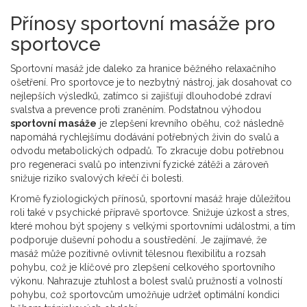
Přínosy sportovní masáže pro
sportovce
Sportovní masáž jde daleko za hranice běžného relaxačního
ošetření. Pro sportovce je to nezbytný nástroj, jak dosahovat co
nejlepších výsledků, zatímco si zajišťují dlouhodobé zdraví
svalstva a prevence proti zraněním. Podstatnou výhodou
sportovní masáže
je zlepšení krevního oběhu, což následně
napomáhá rychlejšímu dodávání potřebných živin do svalů a
odvodu metabolických odpadů. To zkracuje dobu potřebnou
pro regeneraci svalů po intenzivní fyzické zátěži a zároveň
snižuje riziko svalových křečí či bolesti.
Kromě fyziologických přínosů, sportovní masáž hraje důležitou
roli také v psychické přípravě sportovce. Snižuje úzkost a stres,
které mohou být spojeny s velkými sportovními událostmi, a tím
podporuje duševní pohodu a soustředění. Je zajímavé, že
masáž může pozitivně ovlivnit tělesnou flexibilitu a rozsah
pohybu, což je klíčové pro zlepšení celkového sportovního
výkonu. Nahrazuje ztuhlost a bolest svalů pružností a volností
pohybu, což sportovcům umožňuje udržet optimální kondici