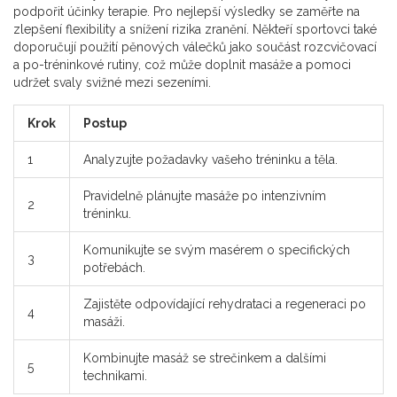
podpořit účinky terapie. Pro nejlepší výsledky se zaměřte na
zlepšení flexibility a snížení rizika zranění. Někteří sportovci také
doporučují použití pěnových válečků jako součást rozcvičovací
a po-tréninkové rutiny, což může doplnit masáže a pomoci
udržet svaly svižné mezi sezeními.
Krok
Postup
1
Analyzujte požadavky vašeho tréninku a těla.
Pravidelně plánujte masáže po intenzivním
2
tréninku.
Komunikujte se svým masérem o specifických
3
potřebách.
Zajistěte odpovídající rehydrataci a regeneraci po
4
masáži.
Kombinujte masáž se strečinkem a dalšími
5
technikami.