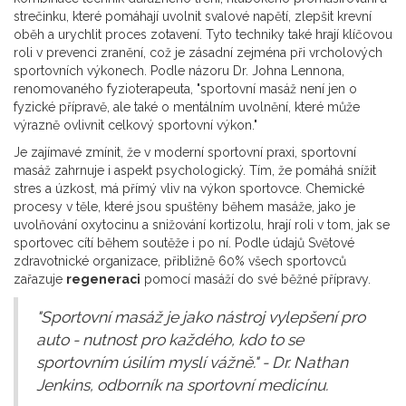
strečinku, které pomáhají uvolnit svalové napětí, zlepšit krevní
oběh a urychlit proces zotavení. Tyto techniky také hrají klíčovou
roli v prevenci zranění, což je zásadní zejména při vrcholových
sportovních výkonech. Podle názoru Dr. Johna Lennona,
renomovaného fyzioterapeuta, "sportovní masáž není jen o
fyzické přípravě, ale také o mentálním uvolnění, které může
výrazně ovlivnit celkový sportovní výkon."
Je zajímavé zmínit, že v moderní sportovní praxi, sportovní
masáž zahrnuje i aspekt psychologický. Tím, že pomáhá snížit
stres a úzkost, má přímý vliv na výkon sportovce. Chemické
procesy v těle, které jsou spuštěny během masáže, jako je
uvolňování oxytocinu a snižování kortizolu, hrají roli v tom, jak se
sportovec cítí během soutěže i po ní. Podle údajů Světové
zdravotnické organizace, přibližně 60% všech sportovců
zařazuje
regeneraci
pomocí masáží do své běžné přípravy.
"Sportovní masáž je jako nástroj vylepšení pro
auto - nutnost pro každého, kdo to se
sportovním úsilím myslí vážně." - Dr. Nathan
Jenkins, odborník na sportovní medicínu.