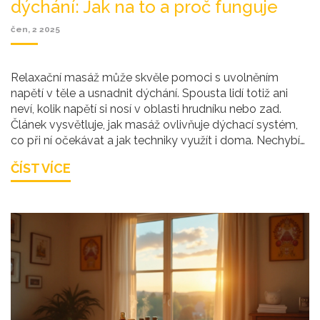
dýchání: Jak na to a proč funguje
čen, 2 2025
Relaxační masáž může skvěle pomoci s uvolněním
napětí v těle a usnadnit dýchání. Spousta lidí totiž ani
neví, kolik napětí si nosí v oblasti hrudníku nebo zad.
Článek vysvětluje, jak masáž ovlivňuje dýchací systém,
co při ní očekávat a jak techniky využít i doma. Nechybí
ani tipy, na co si dát pozor a jak vybrat správného
ČÍST VÍCE
maséra. Kromě praktických rad najdete i pár zajímavostí,
které vás překvapí.