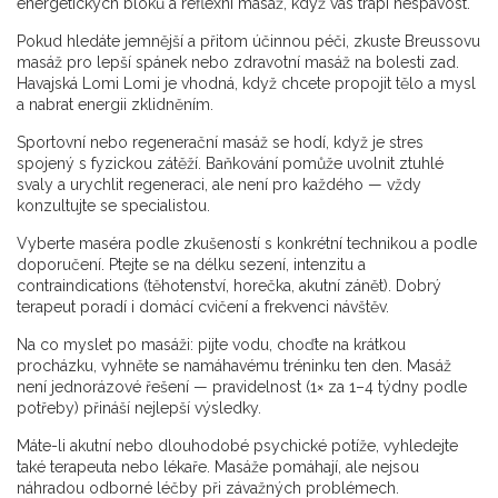
energetických bloků a reflexní masáž, když vás trápí nespavost.
Pokud hledáte jemnější a přitom účinnou péči, zkuste Breussovu
masáž pro lepší spánek nebo zdravotní masáž na bolesti zad.
Havajská Lomi Lomi je vhodná, když chcete propojit tělo a mysl
a nabrat energii zklidněním.
Sportovní nebo regenerační masáž se hodí, když je stres
spojený s fyzickou zátěží. Baňkování pomůže uvolnit ztuhlé
svaly a urychlit regeneraci, ale není pro každého — vždy
konzultujte se specialistou.
Vyberte maséra podle zkušeností s konkrétní technikou a podle
doporučení. Ptejte se na délku sezení, intenzitu a
contraindications (těhotenství, horečka, akutní zánět). Dobrý
terapeut poradí i domácí cvičení a frekvenci návštěv.
Na co myslet po masáži: pijte vodu, choďte na krátkou
procházku, vyhněte se namáhavému tréninku ten den. Masáž
není jednorázové řešení — pravidelnost (1× za 1–4 týdny podle
potřeby) přináší nejlepší výsledky.
Máte-li akutní nebo dlouhodobé psychické potíže, vyhledejte
také terapeuta nebo lékaře. Masáže pomáhají, ale nejsou
náhradou odborné léčby při závažných problémech.