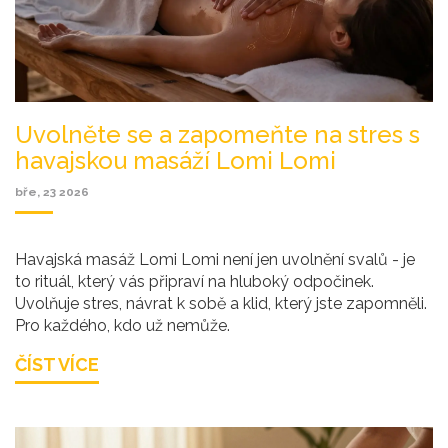
Uvolněte se a zapomeňte na stres s
havajskou masáží Lomi Lomi
bře, 23 2026
Havajská masáž Lomi Lomi není jen uvolnění svalů - je
to rituál, který vás připraví na hluboký odpočinek.
Uvolňuje stres, návrat k sobě a klid, který jste zapomněli.
Pro každého, kdo už nemůže.
ČÍST VÍCE