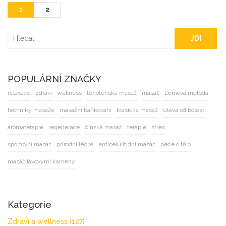
1
2
JDI
POPULÁRNÍ ZNAČKY
relaxace
zdraví
wellness
těhotenská masáž
masáž
Dornova metoda
techniky masáže
masážní baňkování
klasická masáž
úleva od bolesti
aromaterapie
regenerace
čínská masáž
terapie
stres
sportovní masáž
přírodní léčba
anticelulitidní masáž
péče o tělo
masáž lávovými kameny
Kategorie
Zdraví a wellness
(127)