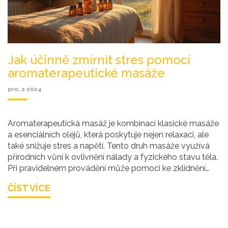
Jak účinně zmírnit stres pomocí
aromaterapeutické masáže
pro, 2 2024
Aromaterapeutická masáž je kombinací klasické masáže
a esenciálních olejů, která poskytuje nejen relaxaci, ale
také snižuje stres a napětí. Tento druh masáže využívá
přírodních vůní k ovlivnění nálady a fyzického stavu těla.
Při pravidelném provádění může pomoci ke zklidnění
mysli a zlepšení celkové pohody. Obzvláště je vhodná
ČÍST VÍCE
pro ty, kteří hledají přírodní cestu ke zlepšení duševního i
fyzického zdraví.