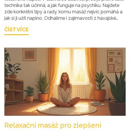
technika tak účinná, a jak funguje na psychiku. Najdete
zde konkrétní tipy a rady, komu masáž nejvíc pomáhá a
jak si ji užít naplno. Odhalíme i zajímavosti z havajské
tradice. Pokud hledáte praktický způsob, jak zvládat
ČÍST VÍCE
stres, Lomi Lomi vás může příjemně překvapit.
Relaxační masáž pro zlepšení