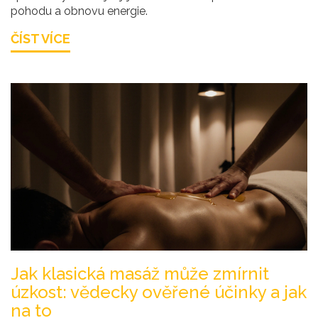
pohodu a obnovu energie.
ČÍST VÍCE
Jak klasická masáž může zmírnit
úzkost: vědecky ověřené účinky a jak
na to