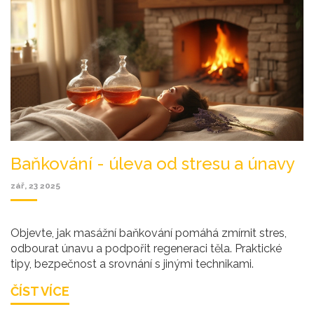
Baňkování - úleva od stresu a únavy
zář, 23 2025
Objevte, jak masážní baňkování pomáhá zmírnit stres,
odbourat únavu a podpořit regeneraci těla. Praktické
tipy, bezpečnost a srovnání s jinými technikami.
ČÍST VÍCE