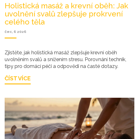
Holistická masáž a krevní oběh: Jak
uvolnění svalů zlepšuje prokrvení
celého těla
čec, 6 2026
Zjistěte, jak holistická masáž zlepšuje krevní oběh
uvolněním svalů a snížením stresu. Porovnání technik,
tipy pro domácí péči a odpovědi na časté dotazy.
ČÍST VÍCE