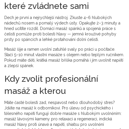
které zvládnete sami
Dech je první a nejrychlejší nástroj. Zkuste 4–6 hlubokých
nádechů nosem a pomalý výdech ústy. Opakujte 2–3 minuty a
hned ucítíte rozdíl. Domácí masáž spánků a spojená práce s
čelistí pomůže proti bolesti hlavy — jemně krouživé pohyby
prsty po spáncích a lehké protahování dolní čelisti.
Masáž šíje a ramen uvolní zatuhlé svaly po práci u počítače.
Stačí 5–10 minut vlastní masáže s olejem nebo teplým ručníkem.
Pokud máte děti, krátká masáž bříška pomáhá i jim uvolnit napětí
a zlepší spánek.
Kdy zvolit profesionální
masáž a kterou
Máte časté bolesti zad, nespavost nebo dlouhodobý stres?
Jděte na masáž k odborníkovi. Pro úlevu od psychického i
tělesného napětí fungují dobře masáže s hlubokým uvolněním:
masáž lávovými kameny pro relaxaci a regeneraci, indická
masáž hlavy proti únavě a napětí, shiatsu pro uvolnění