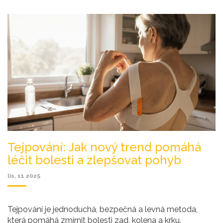
Tejpování: Jak nový trend pomáhá
léčit bolesti a zlepšovat pohyb
lis, 11 2025
Tejpování je jednoduchá, bezpečná a levná metoda,
která pomáhá zmírnit bolesti zad, kolena a krku.