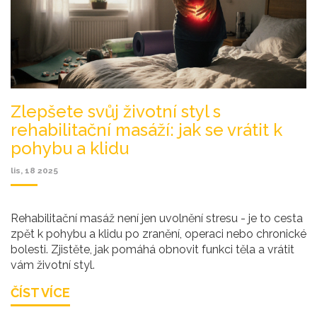
Zlepšete svůj životní styl s
rehabilitační masáží: jak se vrátit k
pohybu a klidu
lis, 18 2025
Rehabilitační masáž není jen uvolnění stresu - je to cesta
zpět k pohybu a klidu po zranění, operaci nebo chronické
bolesti. Zjistěte, jak pomáhá obnovit funkci těla a vrátit
vám životní styl.
ČÍST VÍCE