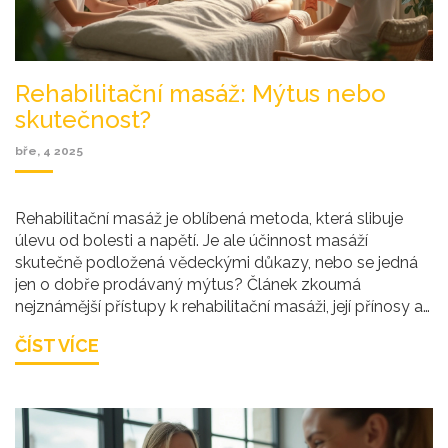
Rehabilitační masáž: Mýtus nebo
skutečnost?
bře, 4 2025
Rehabilitační masáž je oblíbená metoda, která slibuje
úlevu od bolesti a napětí. Je ale účinnost masáží
skutečně podložená vědeckými důkazy, nebo se jedná
jen o dobře prodávaný mýtus? Článek zkoumá
nejznámější přístupy k rehabilitační masáži, její přínosy a
možné mylné představy, které okolo ní panují. Nabízí
ČÍST VÍCE
také praktické tipy pro ty, kdo hledají úlevu od bolesti a
zlepšení pohyblivosti.