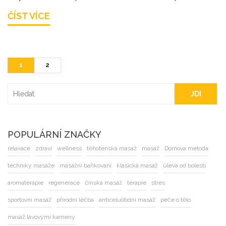
pohyblivosti. Článek přináší zajímavé tipy a fakty o
ČÍST VÍCE
tejpování, jež mohou obohatit vaši každodenní péči o
tělo a mysl.
1
2
JDI
POPULÁRNÍ ZNAČKY
relaxace
zdraví
wellness
těhotenská masáž
masáž
Dornova metoda
techniky masáže
masážní baňkování
klasická masáž
úleva od bolesti
aromaterapie
regenerace
čínská masáž
terapie
stres
sportovní masáž
přírodní léčba
anticelulitidní masáž
péče o tělo
masáž lávovými kameny