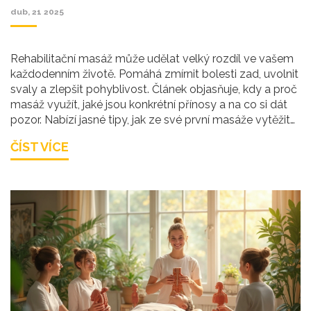
dub, 21 2025
Rehabilitační masáž může udělat velký rozdíl ve vašem
každodenním životě. Pomáhá zmírnit bolesti zad, uvolnit
svaly a zlepšit pohyblivost. Článek objasňuje, kdy a proč
masáž využít, jaké jsou konkrétní přínosy a na co si dát
pozor. Nabízí jasné tipy, jak ze své první masáže vytěžit
maximum a pro koho je zvlášť vhodná. Odpovíme i na
ČÍST VÍCE
časté otázky kolem prakce i výsledků.