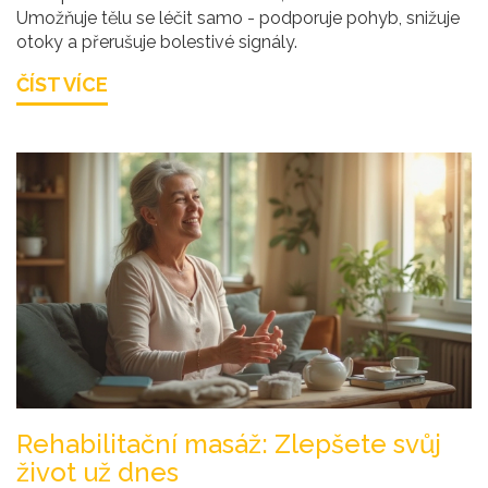
Umožňuje tělu se léčit samo - podporuje pohyb, snižuje
otoky a přerušuje bolestivé signály.
ČÍST VÍCE
Rehabilitační masáž: Zlepšete svůj
život už dnes