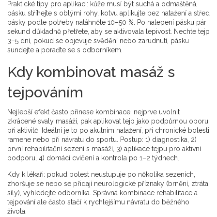
Praktické tipy pro aplikaci: kůže musí být suchá a odmaštěná,
pásku stříhejte s oblými rohy, kotvu aplikujte bez natažení a střed
pásky podle potřeby natáhněte 10–50 %. Po nalepení pásku pár
sekund důkladně přetřete, aby se aktivovala lepivost. Nechte tejp
3–5 dní, pokud se objevuje svědění nebo zarudnutí, pásku
sundejte a poraďte se s odborníkem.
Kdy kombinovat masáž s
tejpováním
Nejlepší efekt často přinese kombinace: nejprve uvolnit
zkrácené svaly masáží, pak aplikovat tejp jako podpůrnou oporu
při aktivitě. Ideální je to po akutním natažení, při chronické bolesti
ramene nebo při návratu do sportu. Postup: 1) diagnostika, 2)
první rehabilitační sezení s masáží, 3) aplikace tejpu pro aktivní
podporu, 4) domácí cvičení a kontrola po 1–2 týdnech.
Kdy k lékaři: pokud bolest neustupuje po několika sezeních,
zhoršuje se nebo se přidají neurologické příznaky (brnění, ztráta
síly), vyhledejte odborníka. Správná kombinace rehabilitace a
tejpování ale často stačí k rychlejšímu návratu do běžného
života.