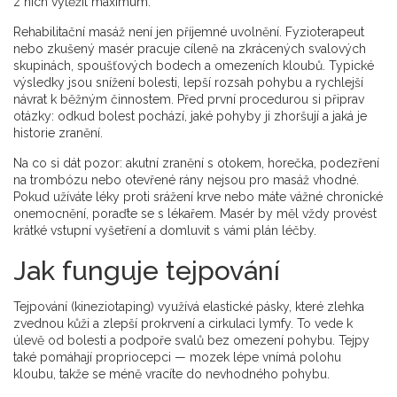
z nich vytěžit maximum.
Rehabilitační masáž není jen příjemné uvolnění. Fyzioterapeut
nebo zkušený masér pracuje cíleně na zkrácených svalových
skupinách, spoušťových bodech a omezeních kloubů. Typické
výsledky jsou snížení bolesti, lepší rozsah pohybu a rychlejší
návrat k běžným činnostem. Před první procedurou si připrav
otázky: odkud bolest pochází, jaké pohyby ji zhoršují a jaká je
historie zranění.
Na co si dát pozor: akutní zranění s otokem, horečka, podezření
na trombózu nebo otevřené rány nejsou pro masáž vhodné.
Pokud užíváte léky proti srážení krve nebo máte vážné chronické
onemocnění, poraďte se s lékařem. Masér by měl vždy provést
krátké vstupní vyšetření a domluvit s vámi plán léčby.
Jak funguje tejpování
Tejpování (kineziotaping) využívá elastické pásky, které zlehka
zvednou kůži a zlepší prokrvení a cirkulaci lymfy. To vede k
úlevě od bolesti a podpoře svalů bez omezení pohybu. Tejpy
také pomáhají propriocepci — mozek lépe vnímá polohu
kloubu, takže se méně vracíte do nevhodného pohybu.