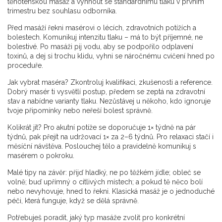
těhotenskou masáž a vyhnout se standardnímu tlaku v prvním
trimestru bez souhlasu odborníka.
Před masáží řekni masérovi o lécích, zdravotních potížích a
bolestech. Komunikuj intenzitu tlaku – má to být příjemné, ne
bolestivé. Po masáži pij vodu, aby se podpořilo odplavení
toxinů, a dej si trochu klidu, vyhni se náročnému cvičení hned po
proceduře.
Jak vybrat maséra? Zkontroluj kvalifikaci, zkušenosti a reference.
Dobrý masér ti vysvětlí postup, předem se zeptá na zdravotní
stav a nabídne varianty tlaku. Nezůstávej u někoho, kdo ignoruje
tvoje připomínky nebo neřeší bolest správně.
Kolikrát jít? Pro akutní potíže se doporučuje 1× týdně na pár
týdnů, pak přejít na udržovací 1× za 2–6 týdnů. Pro relaxaci stačí i
měsíční návštěva. Poslouchej tělo a pravidelně komunikuj s
masérem o pokroku.
Malé tipy na závěr: přijď hladký, ne po těžkém jídle; obleč se
volně; buď upřímný o citlivých místech; a pokud tě něco bolí
nebo nevyhovuje, hned to řekni. Klasická masáž je o jednoduché
péči, která funguje, když se dělá správně.
Potřebuješ poradit, jaký typ masáže zvolit pro konkrétní