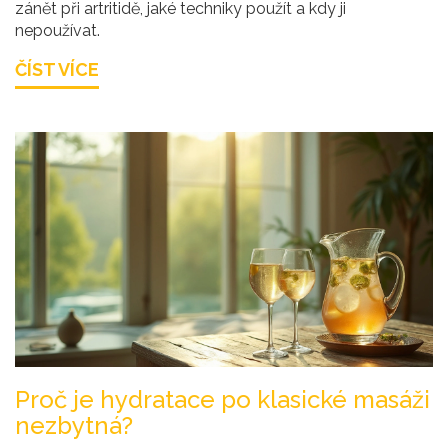
zánět při artritidě, jaké techniky použít a kdy ji
nepoužívat.
ČÍST VÍCE
Proč je hydratace po klasické masáži
nezbytná?