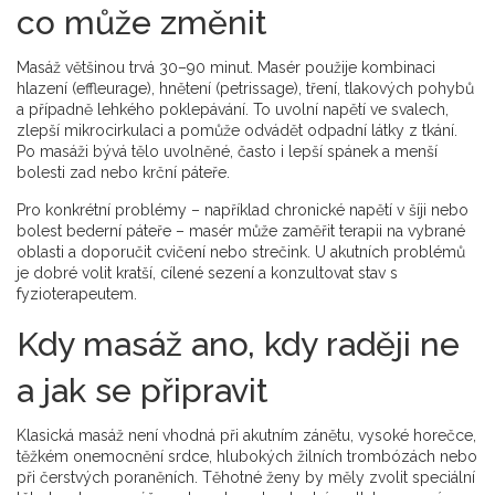
co může změnit
Masáž většinou trvá 30–90 minut. Masér použije kombinaci
hlazení (effleurage), hnětení (petrissage), tření, tlakových pohybů
a případně lehkého poklepávání. To uvolní napětí ve svalech,
zlepší mikrocirkulaci a pomůže odvádět odpadní látky z tkání.
Po masáži bývá tělo uvolněné, často i lepší spánek a menší
bolesti zad nebo krční páteře.
Pro konkrétní problémy – například chronické napětí v šíji nebo
bolest bederní páteře – masér může zaměřit terapii na vybrané
oblasti a doporučit cvičení nebo strečink. U akutních problémů
je dobré volit kratší, cílené sezení a konzultovat stav s
fyzioterapeutem.
Kdy masáž ano, kdy raději ne
a jak se připravit
Klasická masáž není vhodná při akutním zánětu, vysoké horečce,
těžkém onemocnění srdce, hlubokých žilních trombózách nebo
při čerstvých poraněních. Těhotné ženy by měly zvolit speciální