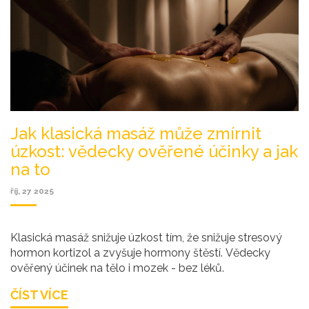
Jak klasická masáž může zmírnit
úzkost: vědecky ověřené účinky a jak
na to
říj, 27 2025
Klasická masáž snižuje úzkost tím, že snižuje stresový
hormon kortizol a zvyšuje hormony štěstí. Vědecky
ověřený účinek na tělo i mozek - bez léků.
ČÍST VÍCE