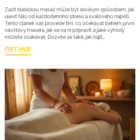
Zažít klasickou masáž může být skvělým způsobem, jak
ulevit tělu od každodenního stresu a svalového napětí.
Tento článek vás provede tím, co očekávat během první
návštěvy maséra, jak se na ni připravit a jaké výhody
můžete očekávat. Dozvíte se také, jak najít
kvalifikovaného terapeuta a co všechno byste měli
ČÍST VÍCE
vědět o technikách klasické masáže. Je to ideální
průvodce pro všechny nováčky v oblasti masáží.