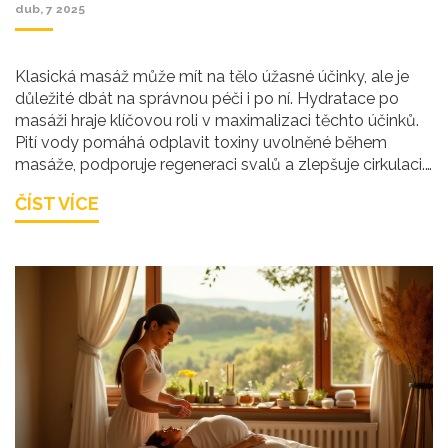
dub, 7 2025
Klasická masáž může mít na tělo úžasné účinky, ale je
důležité dbát na správnou péči i po ní. Hydratace po
masáži hraje klíčovou roli v maximalizaci těchto účinků.
Pití vody pomáhá odplavit toxiny uvolněné během
masáže, podporuje regeneraci svalů a zlepšuje cirkulaci.
Bez dostatečného příjmu tekutin mohou být pozitivní
ČÍST VÍCE
účinky masáže oslabeny.