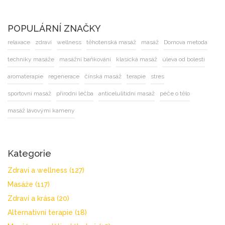
POPULÁRNÍ ZNAČKY
relaxace
zdraví
wellness
těhotenská masáž
masáž
Dornova metoda
techniky masáže
masážní baňkování
klasická masáž
úleva od bolesti
aromaterapie
regenerace
čínská masáž
terapie
stres
sportovní masáž
přírodní léčba
anticelulitidní masáž
péče o tělo
masáž lávovými kameny
Kategorie
Zdraví a wellness
(127)
Masáže
(117)
Zdraví a krása
(20)
Alternativní terapie
(18)