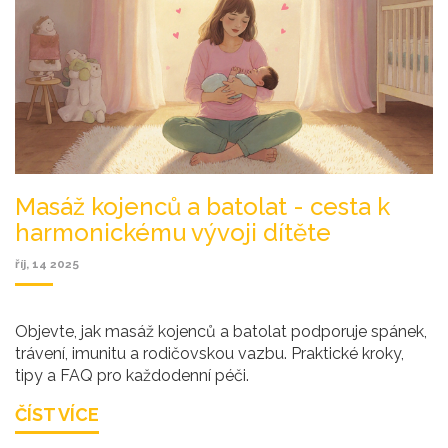
Masáž kojenců a batolat - cesta k
harmonickému vývoji dítěte
říj, 14 2025
Objevte, jak masáž kojenců a batolat podporuje spánek,
trávení, imunitu a rodičovskou vazbu. Praktické kroky,
tipy a FAQ pro každodenní péči.
ČÍST VÍCE