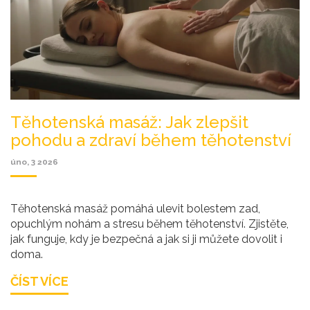
Těhotenská masáž: Jak zlepšit
pohodu a zdraví během těhotenství
úno, 3 2026
Těhotenská masáž pomáhá ulevit bolestem zad,
opuchlým nohám a stresu během těhotenství. Zjistěte,
jak funguje, kdy je bezpečná a jak si ji můžete dovolit i
doma.
ČÍST VÍCE