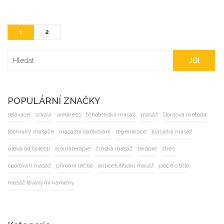
1
2
JDI
POPULÁRNÍ ZNAČKY
relaxace
zdraví
wellness
těhotenská masáž
masáž
Dornova metoda
techniky masáže
masážní baňkování
regenerace
klasická masáž
úleva od bolesti
aromaterapie
čínská masáž
terapie
stres
sportovní masáž
přírodní léčba
anticelulitidní masáž
péče o tělo
masáž lávovými kameny