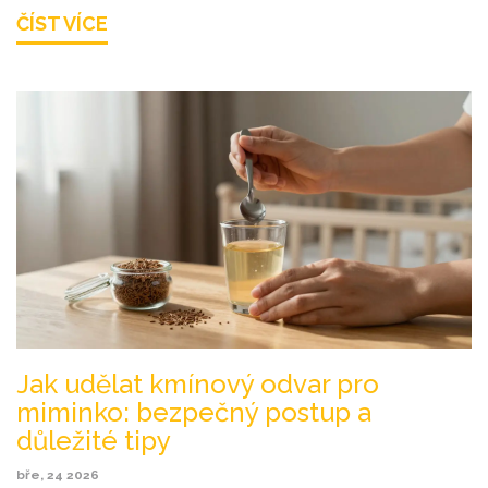
ČÍST VÍCE
Jak udělat kmínový odvar pro
miminko: bezpečný postup a
důležité tipy
bře, 24 2026