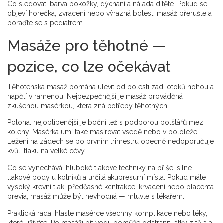
Co sledovat: barva pokožky, dýchání a nálada dítěte. Pokud se
objeví horečka, zvracení nebo výrazná bolest, masáž přerušte a
poraďte se s pediatrem.
Masáže pro těhotné —
pozice, co lze očekávat
Těhotenská masáž pomáhá ulevit od bolesti zad, otoků nohou a
napětí v ramenou. Nejbezpečnější je masáž prováděná
zkušenou masérkou, která zná potřeby těhotných.
Poloha: nejoblíbenější je boční lež s podporou polštářů mezi
koleny. Masérka umí také masírovat vsedě nebo v pololeže.
Ležení na zádech se po prvním trimestru obecně nedoporučuje
kvůli tlaku na velké cévy.
Co se vynechává: hluboké tlakové techniky na břiše, silné
tlakové body u kotníků a určitá akupresurní místa. Pokud máte
vysoký krevní tlak, předčasné kontrakce, krvácení nebo placenta
previa, masáž může být nevhodná — mluvte s lékařem.
Praktická rada: hlaste masérce všechny komplikace nebo léky,
které užíváte. Po masáži pít vodu pomůže odstranit látky z těla a