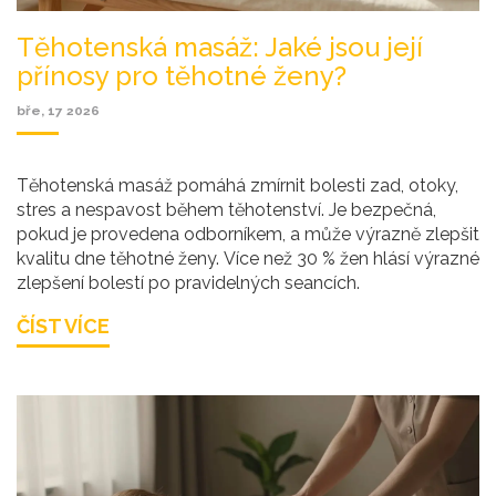
Těhotenská masáž: Jaké jsou její
přínosy pro těhotné ženy?
bře, 17 2026
Těhotenská masáž pomáhá zmírnit bolesti zad, otoky,
stres a nespavost během těhotenství. Je bezpečná,
pokud je provedena odborníkem, a může výrazně zlepšit
kvalitu dne těhotné ženy. Více než 30 % žen hlásí výrazné
zlepšení bolestí po pravidelných seancích.
ČÍST VÍCE