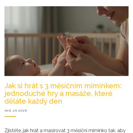
Jak si hrát s 3 měsíčním miminkem:
jednoduché hry a masáže, které
děláte každý den
led, 20 2026
Zjistěte, jak hrát a masírovat 3 měsíční miminko tak, aby