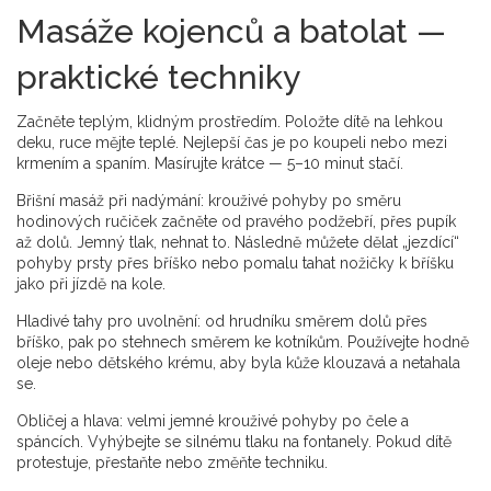
Masáže kojenců a batolat —
praktické techniky
Začněte teplým, klidným prostředím. Položte dítě na lehkou
deku, ruce mějte teplé. Nejlepší čas je po koupeli nebo mezi
krmením a spaním. Masírujte krátce — 5–10 minut stačí.
Břišní masáž při nadýmání: krouživé pohyby po směru
hodinových ručiček začněte od pravého podžebří, přes pupík
až dolů. Jemný tlak, nehnat to. Následně můžete dělat „jezdící“
pohyby prsty přes bříško nebo pomalu tahat nožičky k bříšku
jako při jízdě na kole.
Hladivé tahy pro uvolnění: od hrudníku směrem dolů přes
bříško, pak po stehnech směrem ke kotníkům. Používejte hodně
oleje nebo dětského krému, aby byla kůže klouzavá a netahala
se.
Obličej a hlava: velmi jemné krouživé pohyby po čele a
spáncích. Vyhýbejte se silnému tlaku na fontanely. Pokud dítě
protestuje, přestaňte nebo změňte techniku.