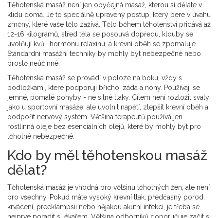
Těhotenská masáž není jen obyčejná masáž, kterou si děláte v
klidu doma. Je to speciálně upravený postup, který bere v úvahu
změny, které vaše tělo zažívá. Tělo během těhotenství přidává až
12-16 kilogramů, střed těla se posouvá dopředu, klouby se
uvolňují kvůli hormonu relaxinu, a krevní oběh se zpomaluje.
Standardní masážní techniky by mohly být nebezpečné nebo
prostě neúčinné.
Těhotenská masáž se provádí v poloze na boku, vždy s
podložkami, které podporují břicho, záda a nohy. Používají se
jemné, pomalé pohyby - ne silné tlaky. Cílem není rozložit svaly
jako u sportovní masáže, ale uvolnit napětí, zlepšit krevní oběh a
podpořit nervový systém. Většina terapeutů používá jen
rostlinná oleje bez esenciálních olejů, které by mohly být pro
těhotné nebezpečné.
Kdo by měl těhotenskou masáž
dělat?
Těhotenská masáž je vhodná pro většinu těhotných žen, ale není
pro všechny. Pokud máte vysoký krevní tlak, předčasný porod,
krvácení, preeklampsii nebo nějakou akutní infekci, je třeba se
nejprve poradit s lékařem. Většina odborníků doporučuje začít s