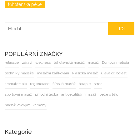
těhotenská péče
JDI
POPULÁRNÍ ZNAČKY
relaxace
zdraví
wellness
těhotenská masáž
masáž
Dornova metoda
techniky masáže
masážní baňkování
klasická masáž
úleva od bolesti
aromaterapie
regenerace
čínská masáž
terapie
stres
sportovní masáž
přírodní léčba
anticelulitidní masáž
péče o tělo
masáž lávovými kameny
Kategorie