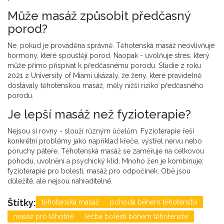
Může masáž způsobit předčasný
porod?
Ne, pokud je prováděna správně. Těhotenská masáž neovlivňuje
hormony, které spouštějí porod. Naopak - uvolňuje stres, který
může přímo přispívat k předčasnému porodu. Studie z roku
2021 z University of Miami ukázaly, že ženy, které pravidelně
dostávaly těhotenskou masáž, měly nižší riziko předčasného
porodu.
Je lepší masáž než fyzioterapie?
Nejsou si rovny - slouží různým účelům. Fyzioterapie řeší
konkrétní problémy jako například křeče, výstřel nervu nebo
poruchy páteře. Těhotenská masáž se zaměřuje na celkovou
pohodu, uvolnění a psychický klid. Mnoho žen je kombinuje:
fyzioterapie pro bolesti, masáž pro odpočinek. Obě jsou
důležité, ale nejsou nahraditelné.
Štítky:
těhotenská masáž
pohoda během těhotenství
masáž pro těhotné
léčba bolestí během těhotenství