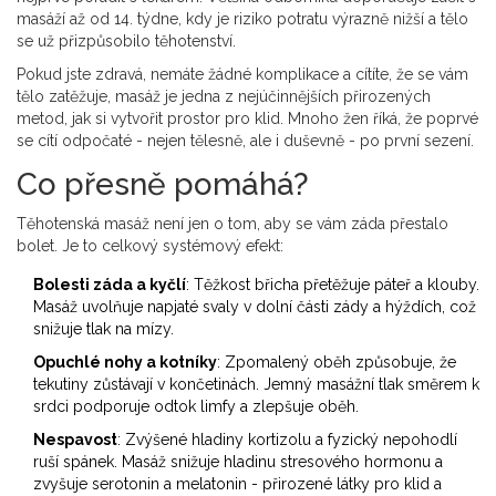
masáží až od 14. týdne, kdy je riziko potratu výrazně nižší a tělo
se už přizpůsobilo těhotenství.
Pokud jste zdravá, nemáte žádné komplikace a cítíte, že se vám
tělo zatěžuje, masáž je jedna z nejúčinnějších přirozených
metod, jak si vytvořit prostor pro klid. Mnoho žen říká, že poprvé
se cítí odpočaté - nejen tělesně, ale i duševně - po první sezení.
Co přesně pomáhá?
Těhotenská masáž není jen o tom, aby se vám záda přestalo
bolet. Je to celkový systémový efekt:
Bolesti záda a kyčlí
: Těžkost břicha přetěžuje páteř a klouby.
Masáž uvolňuje napjaté svaly v dolní části zády a hýždích, což
snižuje tlak na mízy.
Opuchlé nohy a kotníky
: Zpomalený oběh způsobuje, že
tekutiny zůstávají v končetinách. Jemný masážní tlak směrem k
srdci podporuje odtok limfy a zlepšuje oběh.
Nespavost
: Zvýšené hladiny kortizolu a fyzický nepohodlí
ruší spánek. Masáž snižuje hladinu stresového hormonu a
zvyšuje serotonin a melatonin - přirozené látky pro klid a