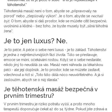
těhotenství.“
Těhotenská masáž není o tom, abyste se „připravovaly na
porod“ nebo „zlepšovaly výkon“. Je o tom, abyste se
nechali
být
. O tom, abyste si dali prostor, kde se můžete cítit bezpečně,
uvolněně a klidně - bez toho, že byste musely být „silná těhotná
žena“.
Je to jen luxus? Ne.
Je to péče. A péče o sebe není luxus - je to základ. Těhotenství
je jedna z nejintenzivnějších fází života. Tělo se přestavuje,
emoce se mění, očekávání rostou. Když se o sebe nestaráte,
nikdo jiný to neudělá za vás. Masáž není náhrada za lékařskou
péči - ale její doplněk. Je to prostor, kde se můžete zastavit,
vdechnout a říct si: „Toto tělo dělá něco neuvěřitelného. A já si
zasloužím, abych se o něj starala.“
Je těhotenská masáž bezpečná v
prvním trimestru?
V prvním trimestru je riziko potratu vyšší, a proto mnoho
terapeutů doporučuje čekat až do 14. týdne. Pokud jste zdravá a