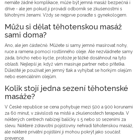
nemáte žádné komplikace, může být jemná masáž bezpečná i
dříve - ale jen pokud ji provádí odborník se zkušenostmi s
těhotnými ženami. Vždy se nejprve poraďte s gynekologem.
Můžu si dělat těhotenskou masáž
sami doma?
Ano, ale jen částečně. Můžete si samy jemně masírovat nohy,
ruce a ramena pomocí rostlinného oleje. Ale nezvládnete samy
záda, břicho nebo kyčle, protože je těžké dosáhnout na tyto
oblasti. Nejlepší je, když vám masíruje partner nebo přítelka.
Důležité je používat jen jemný tlak a vyhýbat se horkým olejům
nebo esenciálním olejům.
Kolik stojí jedna sezení těhotenské
masáže?
V České republice se cena pohybuje mezi 500 a 900 korunami
za 60 minut, v závislosti na místě a zkušenostech terapeuta. V
některých centrech nabízejí balíčky s 5 nebo 10 sezeními za
slevu. Některé zdravotní pojišťovny nehradí těhotenskou masáž,
ale některé privátní pojištění ji mohou pokrýt jako součást
prevence.