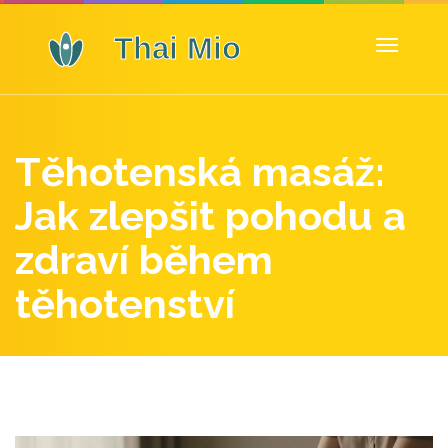
Zobrazit
navigaci
Těhotenská masáž:
Jak zlepšit pohodu a
zdraví během
těhotenství