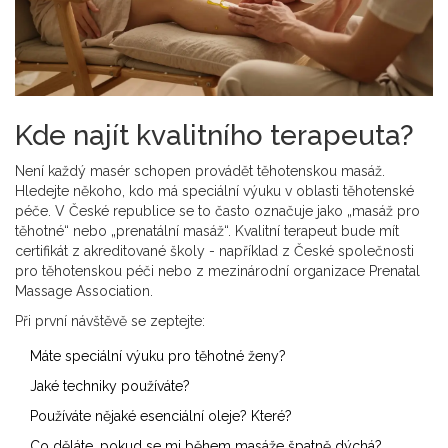
Kde najít kvalitního terapeuta?
Není každý masér schopen provádět těhotenskou masáž.
Hledejte někoho, kdo má speciální výuku v oblasti těhotenské
péče. V České republice se to často označuje jako „masáž pro
těhotné“ nebo „prenatální masáž“. Kvalitní terapeut bude mít
certifikát z akreditované školy - například z České společnosti
pro těhotenskou péči nebo z mezinárodní organizace Prenatal
Massage Association.
Při první návštěvě se zeptejte:
Máte speciální výuku pro těhotné ženy?
Jaké techniky používáte?
Používáte nějaké esenciální oleje? Které?
Co děláte, pokud se mi během masáže špatně dýchá?