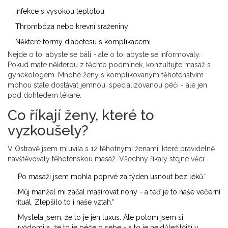
Infekce s vysokou teplotou
Thrombóza nebo krevní sraženiny
Některé formy diabetesu s komplikacemi
Nejde o to, abyste se báli - ale o to, abyste se informovaly.
Pokud máte některou z těchto podmínek, konzultujte masáž s
gynekologem. Mnohé ženy s komplikovaným těhotenstvím
mohou stále dostávat jemnou, specializovanou péči - ale jen
pod dohledem lékaře.
Co říkají ženy, které to
vyzkoušely?
V Ostravě jsem mluvila s 12 těhotnými ženami, které pravidelně
navštěvovaly těhotenskou masáž. Všechny říkaly stejné věci:
„Po masáži jsem mohla poprvé za týden usnout bez léků.“
„Můj manžel mi začal masírovat nohy - a teď je to naše večerní
rituál. Zlepšilo to i naše vztah.“
„Myslela jsem, že to je jen luxus. Ale potom jsem si
uvědomila, že to je péče o sebe - a to je nejdůležitější v