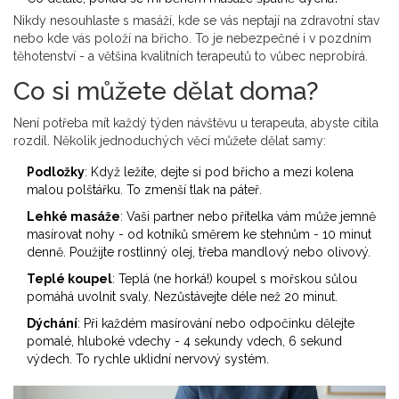
Nikdy nesouhlaste s masáží, kde se vás neptají na zdravotní stav
nebo kde vás položí na břicho. To je nebezpečné i v pozdním
těhotenství - a většina kvalitních terapeutů to vůbec neprobírá.
Co si můžete dělat doma?
Není potřeba mít každý týden návštěvu u terapeuta, abyste cítila
rozdíl. Několik jednoduchých věcí můžete dělat samy:
Podložky
: Když ležíte, dejte si pod břicho a mezi kolena
malou polštářku. To zmenší tlak na páteř.
Lehké masáže
: Vaši partner nebo přítelka vám může jemně
masírovat nohy - od kotníků směrem ke stehnům - 10 minut
denně. Použijte rostlinný olej, třeba mandlový nebo olivový.
Teplé koupel
: Teplá (ne horká!) koupel s mořskou sůlou
pomáhá uvolnit svaly. Nezůstávejte déle než 20 minut.
Dýchání
: Při každém masírování nebo odpočinku dělejte
pomalé, hluboké vdechy - 4 sekundy vdech, 6 sekund
výdech. To rychle uklidní nervový systém.