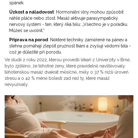
spánek.
Úzkost a náladovost
: Hormonální vlny mohou způsobit
náhlé pláče nebo zlost. Masáž aktivuje parasympatický
nervový systém - ten, který říká tělu: „Všechno je v pořádku.
Můžeš se uvolnit.“
Příprava na porod
: Některé techniky zaměřené na pánev a
stehna pomáhají zlepšit pružnost tkání a zvyšují vědomí těla -
což je důležité při porodu.
Ve studii z roku 2022, kterou provedli lékaři z Univerzity v Brně,
bylo zjištěno, že těhotné ženy, které pravidelně navštěvovaly
těhotenskou masáž dvakrát měsíčně, měly o 37 % nižší úroveň
stresu a o 42 % méně bolestí zad než ty, které masáž
nevyužívaly.