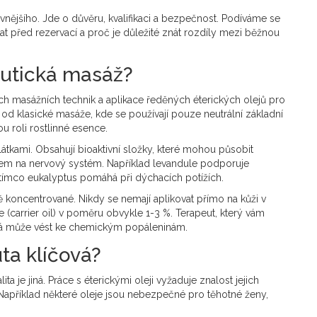
nějšího. Jde o důvěru, kvalifikaci a bezpečnost. Podíváme se
tat před rezervací a proč je důležité znát rozdíly mezi běžnou
eutická masáž?
 masážních technik a aplikace ředěných éterických olejů pro
l od klasické masáže, kde se používají pouze neutrální základní
u roli rostlinné esence.
látkami. Obsahují bioaktivní složky, které mohou působit
obem na nervový systém. Například levandule podporuje
atímco eukalyptus pomáhá při dýchacích potížích.
ně koncentrované. Nikdy se nemají aplikovat přímo na kůži v
e (carrier oil) v poměru obvykle 1-3 %. Terapeut, který vám
která může vést ke chemickým popáleninám.
uta klíčová?
ita je jiná. Práce s éterickými oleji vyžaduje znalost jejich
. Například některé oleje jsou nebezpečné pro těhotné ženy,