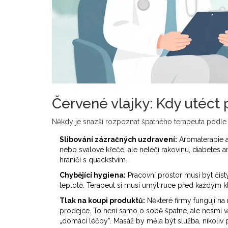
Červené vlajky: Kdy utéct 
Někdy je snazší rozpoznat špatného terapeuta podle t
Slibování zázračných uzdravení:
Aromaterapie a
nebo svalové křeče, ale neléčí rakovinu, diabetes a
hraničí s quackstvím.
Chybějící hygiena:
Pracovní prostor musí být čis
teplotě. Terapeut si musí umýt ruce před každým k
Tlak na koupi produktů:
Některé firmy fungují na
prodejce. To není samo o sobě špatné, ale nesmí v
„domácí léčby“. Masáž by měla být služba, nikoliv