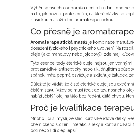
Výběr správného odborníka není o hledání toho nejlev
na to, jak poznat profesionála, na které otázky se zep
klasickou masáží a tou aromaterapeutickou.
Co přesně je aromaterap
Aromaterapeutická masáž
je
kombinace manuálních
dosažení fyzického i psychického uvolnění
. Na rozdí
oleje (jako mandlový nebo jojobový), zde hrají klíčovo
Tyto esence, tedy
éterické oleje
, nejsou jen vonnými 
protizánětlivě, antisepticky nebo uklidňujícím způs
spánek, máta peprná osvěžuje a zklidňuje žaludek, z
Důležité je vědět, že čisté éterické oleje jsou extrém
čistém stavu. Vždy se musí ředit do tzv. nosného olej
nabízí „čistý“ olej na tělo bez ředění, dělá chybu, 
Proč je kvalifikace terape
Mnoho lidí si myslí, že stačí kurz víkendové délky. Real
chemického složení, interakcí s léky a kontraindikací
děti nebo lidi s epilepsií.