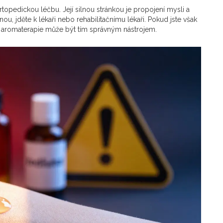
topedickou léčbu. Její silnou stránkou je propojení mysli a
u, jděte k lékaři nebo rehabilitačnímu lékaři. Pokud jste však
 aromaterapie může být tím správným nástrojem.