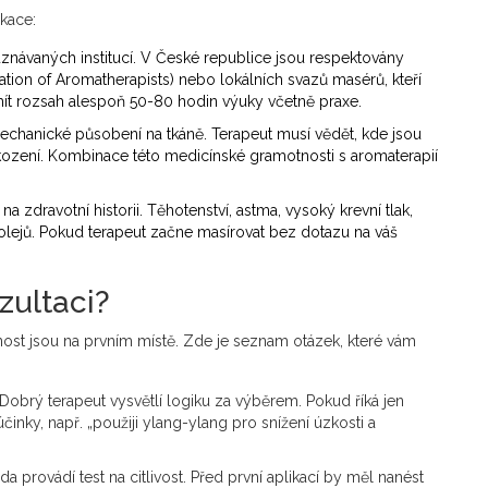
ikace:
 uznávaných institucí. V České republice jsou respektovány
ation of Aromatherapists) nebo lokálních svazů masérů, kteří
mít rozsah alespoň 50-80 hodin výuky včetně praxe.
echanické působení na tkáně. Terapeut musí vědět, kde jsou
škození. Kombinace této medicínské gramotnosti s aromaterapií
a zdravotní historii. Těhotenství, astma, vysoký krevní tlak,
u olejů. Pokud terapeut začne masírovat bez dotazu na váš
zultaci?
nost jsou na prvním místě. Zde je seznam otázek, které vám
Dobrý terapeut vysvětlí logiku za výběrem. Pokud říká jen
účinky, např. „použiji ylang-ylang pro snížení úzkosti a
da provádí test na citlivost. Před první aplikací by měl nanést