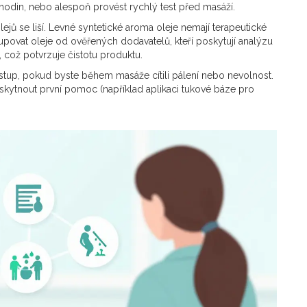
 hodin, nebo alespoň provést rychlý test před masáží.
lejů se liší. Levné syntetické aroma oleje nemají terapeutické
upovat oleje od ověřených dodavatelů, kteří poskytují analýzu
ož potvrzuje čistotu produktu.
stup, pokud byste během masáže cítili pálení nebo nevolnost.
kytnout první pomoc (například aplikaci tukové báze pro