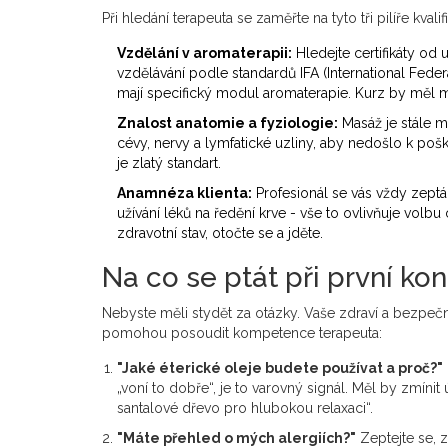
Při hledání terapeuta se zaměřte na tyto tři pilíře kvalif
Vzdělání v aromaterapii:
Hledejte certifikáty od
vzdělávání podle standardů IFA (International Feder
mají specifický modul aromaterapie. Kurz by měl 
Znalost anatomie a fyziologie:
Masáž je stále m
cévy, nervy a lymfatické uzliny, aby nedošlo k po
je zlatý standart.
Anamnéza klienta:
Profesionál se vás vždy zeptá n
užívání léků na ředění krve - vše to ovlivňuje volb
zdravotní stav, otočte se a jděte.
Na co se ptát při první kon
Nebyste měli stydět za otázky. Vaše zdraví a bezpeč
pomohou posoudit kompetence terapeuta:
"Jaké éterické oleje budete používat a proč?"
„voní to dobře“, je to varovný signál. Měl by zmínit 
santalové dřevo pro hlubokou relaxaci“.
"Máte přehled o mých alergiích?"
Zeptejte se, z