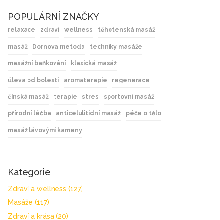
POPULÁRNÍ ZNAČKY
relaxace
zdraví
wellness
těhotenská masáž
masáž
Dornova metoda
techniky masáže
masážní baňkování
klasická masáž
úleva od bolesti
aromaterapie
regenerace
čínská masáž
terapie
stres
sportovní masáž
přírodní léčba
anticelulitidní masáž
péče o tělo
masáž lávovými kameny
Kategorie
Zdraví a wellness
(127)
Masáže
(117)
Zdraví a krása
(20)