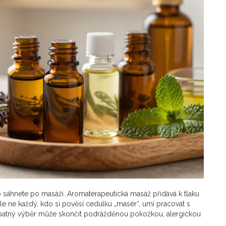
o sáhnete po masáži. Aromaterapeutická masáž přidává k tlaku
, ale ne každý, kdo si pověsí cedulku „masér“, umí pracovat s
 Špatný výběr může skončit podrážděnou pokožkou, alergickou