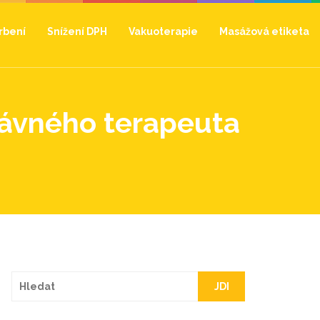
hrbení
Snížení DPH
Vakuoterapie
Masážová etiketa
rávného terapeuta
JDI