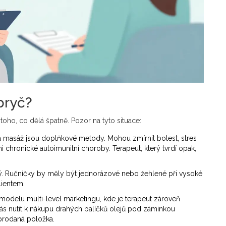
pryč?
oho, co dělá špatně. Pozor na tyto situace:
 masáž jsou doplňkové metody. Mohou zmírnit bolest, stres
ni chronické autoimunitní choroby. Terapeut, který tvrdí opak,
tý. Ručníčky by měly být jednorázové nebo žehlené při vysoké
lientem.
 modelu multi-level marketingu, kde je terapeut zároveň
ás nutit k nákupu drahých balíčků olejů pod záminkou
 prodaná položka.