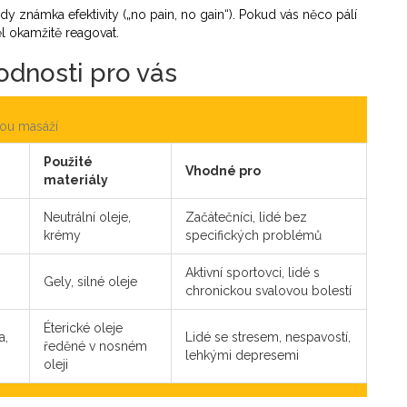
 známka efektivity („no pain, no gain“). Pokud vás něco pálí
ěl okamžitě reagovat.
odnosti pro vás
kou masáží
Použité
Vhodné pro
materiály
Neutrální oleje,
Začátečníci, lidé bez
krémy
specifických problémů
Aktivní sportovci, lidé s
Gely, silné oleje
chronickou svalovou bolestí
Éterické oleje
a,
Lidé se stresem, nespavostí,
ředěné v nosném
lehkými depresemi
oleji