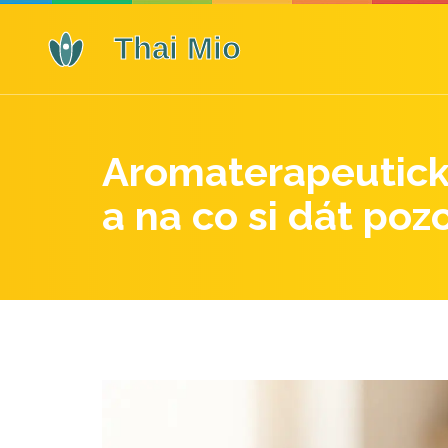
Aromaterapeutick
a na co si dát poz