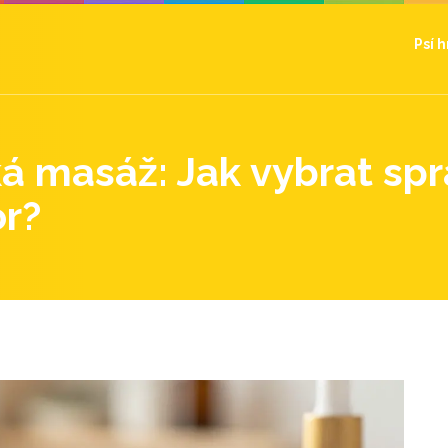
Psí 
á masáž: Jak vybrat sp
or?