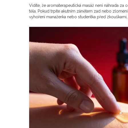
Vidíte, že aromaterapeutická masáž není náhrada za or
těla. Pokud trpíte akutním zánětem zad nebo zlomenino
vyhoření manažerka nebo studentka před zkouškami,