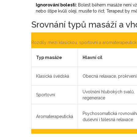
Ignorování bolesti:
Bolest během masáže není vždy
nebo štípe kvůli oleji, musíte to říct. Terapeut by m
Srovnání typů masáží a vh
Rozdíly mezi klasickou, sportovní a aromaterapeutic
Typ masáže
Hlavní cíl
Klasická švédská
Obecná relaxace, prokrvení
Uvolnění hlubokých svalů,
Sportovní
regenerace
Psychosomatická rovnováh
Aromaterapeutická
duševní i tělesná relaxace