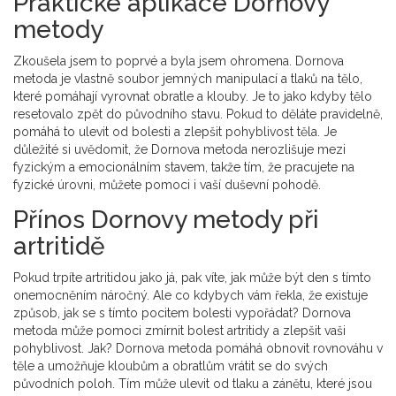
Praktické aplikace Dornovy
metody
Zkoušela jsem to poprvé a byla jsem ohromena. Dornova
metoda je vlastně soubor jemných manipulací a tlaků na tělo,
které pomáhají vyrovnat obratle a klouby. Je to jako kdyby tělo
resetovalo zpět do původního stavu. Pokud to děláte pravidelně,
pomáhá to ulevit od bolesti a zlepšit pohyblivost těla. Je
důležité si uvědomit, že Dornova metoda nerozlišuje mezi
fyzickým a emocionálním stavem, takže tím, že pracujete na
fyzické úrovni, můžete pomoci i vaší duševní pohodě.
Přínos Dornovy metody při
artritidě
Pokud trpíte artritidou jako já, pak víte, jak může být den s tímto
onemocněním náročný. Ale co kdybych vám řekla, že existuje
způsob, jak se s tímto pocitem bolesti vypořádat? Dornova
metoda může pomoci zmírnit bolest artritidy a zlepšit vaši
pohyblivost. Jak? Dornova metoda pomáhá obnovit rovnováhu v
těle a umožňuje kloubům a obratlům vrátit se do svých
původních poloh. Tím může ulevit od tlaku a zánětu, které jsou