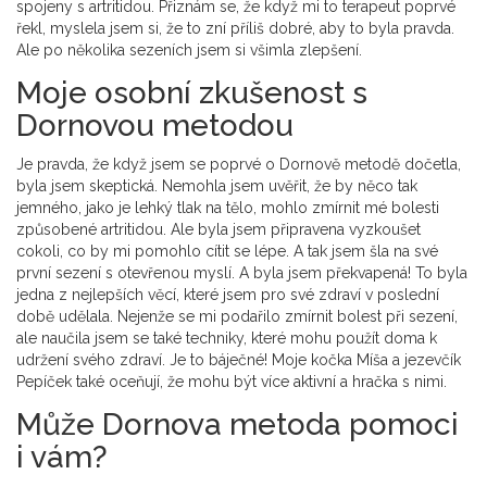
spojeny s artritidou. Přiznám se, že když mi to terapeut poprvé
řekl, myslela jsem si, že to zní příliš dobré, aby to byla pravda.
Ale po několika sezeních jsem si všimla zlepšení.
Moje osobní zkušenost s
Dornovou metodou
Je pravda, že když jsem se poprvé o Dornově metodě dočetla,
byla jsem skeptická. Nemohla jsem uvěřit, že by něco tak
jemného, jako je lehký tlak na tělo, mohlo zmírnit mé bolesti
způsobené artritidou. Ale byla jsem připravena vyzkoušet
cokoli, co by mi pomohlo cítit se lépe. A tak jsem šla na své
první sezení s otevřenou myslí. A byla jsem překvapená! To byla
jedna z nejlepších věcí, které jsem pro své zdraví v poslední
době udělala. Nejenže se mi podařilo zmírnit bolest při sezení,
ale naučila jsem se také techniky, které mohu použít doma k
udržení svého zdraví. Je to báječné! Moje kočka Míša a jezevčík
Pepíček také oceňují, že mohu být více aktivní a hračka s nimi.
Může Dornova metoda pomoci
i vám?