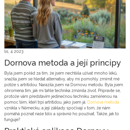
lis, 4 2023
Dornova metoda a její principy
Byla jsem pořád za tím, že jsem nechtěla užívat mnoho léků,
snažila jsem se hledat alternativy, aby mi pomohly zmírnit mé
potíže s artritidou. Narazila jsem na Dornovu metodu. Byla jsem
ohromena tím, jak mi tahle technika změnila život. Připravte se,
protože vám představím jedinečnou techniku zaměřenou na
pomoc těm, kteří trpí artritidou, jako jsem já.
Dornova metoda
vznikla v Německu, a její základy spočívají v tom, že nám
pomáhá poznat naše tělo a správně ho používat. Takže, jak to
funguje?