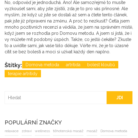
No, odpověď je jednoduchá. Ano! Ale samozřejmě to musíte
vyzkoušet sami, aby jste zjistili, zda je to pro vás přínosné. Ale
myslím, že když už jste se dostali až sem a čtete tento článek,
pak jste již připraveni na změnu. A proč to nezkusit? Četla jsem
mnoho pozitivních recenzí a věděla, že jsem na správném místě,
když jsem se rozhodla pro Dornovu metodu. A jsem si jistá, že i
vy můžete mít podobný úspěch. Takže, co ještě čekáte? Zkuste
to a uvidíte sami, jak vaše tělo děkuje. Věřte mi, že je to úžasné
cítit se bez bolesti a moci si užívat každý den naplno.
Štítky:
Dornova metoda
artritida
bolest kloubů
terapie artritidy
JDI
POPULÁRNÍ ZNAČKY
relaxace
zdraví
wellness
těhotenská masáž
masáž
Dornova metoda