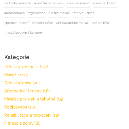
techniky masáže
masážní baňkování
klasická masáž
úleva od bolesti
aromaterapie
regenerace
čínská masáž
terapie
stres
sportovní masáž
přírodní léčba
anticelulitidní masáž
péče o tělo
masáž lávovými kameny
Kategorie
Zdraví a wellness
(127)
Masáže
(117)
Zdraví a krása
(20)
Alternativní terapie
(18)
Masáže pro děti a těhotné
(15)
Rodičovství
(14)
Rehabilitace a tejpování
(12)
Fitness a zdraví
(8)