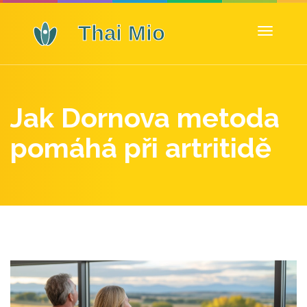
Zobrazit
navigaci
Jak Dornova metoda
pomáhá při artritidě