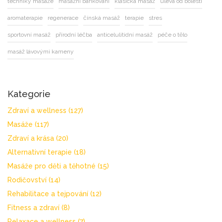
techniky masáže
masážní baňkování
klasická masáž
úleva od bolesti
aromaterapie
regenerace
čínská masáž
terapie
stres
sportovní masáž
přírodní léčba
anticelulitidní masáž
péče o tělo
masáž lávovými kameny
Kategorie
Zdraví a wellness
(127)
Masáže
(117)
Zdraví a krása
(20)
Alternativní terapie
(18)
Masáže pro děti a těhotné
(15)
Rodičovství
(14)
Rehabilitace a tejpování
(12)
Fitness a zdraví
(8)
Relaxace a wellness
(7)