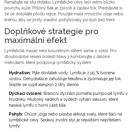
Pamatujte na sílu doteku. Lymfatické cévy leží velmi blízko
povrchu kůže. Přílišný tlak je zploští a zastaví tok. Představte si,
že se dotýkáte plodu vejce. Použijte malé množství oleje nebo
krému, aby se prsty snadno pohybovaly po kůži bez tření.
Doplňkové strategie pro
maximální efekt
Lymfatická masáž není kouzelným štítem sama o sobě. Pro
dlouhodobé řešení bolestí hlavy ji kombinujte s dalšími
metodami, které podporují lymfatický systém:
Hydration:
Pijte dostatek vody. Lymfa je z 95 % tvořena
vodou. Dehydratace zahušťuje tekutinu a zpomaluje její tok.
Snažte se vypít alespoň 2 litry denně.
Dýchací cvičení:
Brániční dýchání pomáhá pumpovat lymfu v
hrudníku. Hluboký nádech a výdech vytváří vakuum, které
nasává lymfu z horní části těla.
Pohyb:
Chůze, jóga nebo plavba aktivují svaly, které tlačí na
lymfatické cévy. Sedavý životní styl je největším nepřítelem
lymfy.