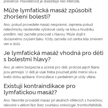
prevence. Pravidelnost je důležitější než intenzita.
Může lymfatická masáž způsobit
zhoršení bolesti?
Ano, pokud provedete masáž nesprávně, zejména pokud
netechnicky neotevřete výtokové cesty na krku a hrudníku
předtím, než začnete pracovat s hlavou. Může dojít k
dočasnému zvýšení tlaku. Vždy začněte od centra těla směrem
ven a dolů.
Je lymfatická masáž vhodná pro děti
s bolestmi hlavy?
Ano, je velmi bezpečná a účinná pro děti, protože jejich tkáně
jsou jemnější. U dětí je však třeba používat ještě menší sílu a
kratší dobu aplikace. Konzultace s pediatrem je vždy vítána.
Existují kontraindikace pro
lymfatickou masáž?
Ano. Nesmíte provádět masáž při akutních infekcích s horečkou,
rakovině v aktivní fázi (bez souhlasu onkologa), tromboflebitidě,