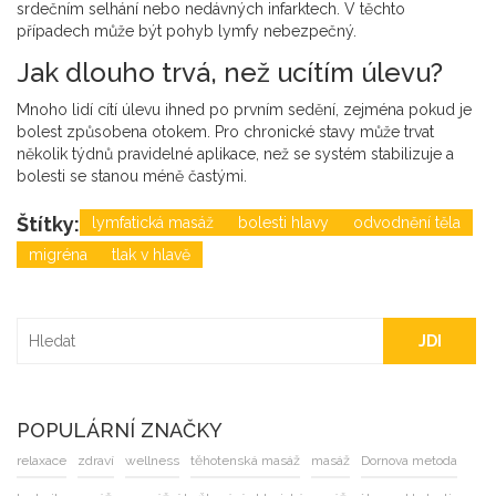
srdečním selhání nebo nedávných infarktech. V těchto
případech může být pohyb lymfy nebezpečný.
Jak dlouho trvá, než ucítím úlevu?
Mnoho lidí cítí úlevu ihned po prvním sedění, zejména pokud je
bolest způsobena otokem. Pro chronické stavy může trvat
několik týdnů pravidelné aplikace, než se systém stabilizuje a
bolesti se stanou méně častými.
Štítky:
lymfatická masáž
bolesti hlavy
odvodnění těla
migréna
tlak v hlavě
JDI
POPULÁRNÍ ZNAČKY
relaxace
zdraví
wellness
těhotenská masáž
masáž
Dornova metoda