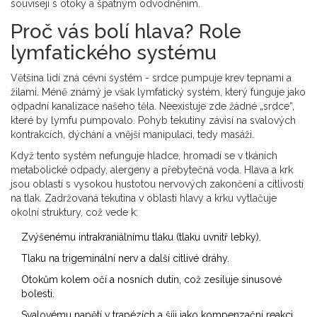
souvisejí s otoky a špatným odvodněním.
Proč vás bolí hlava? Role
lymfatického systému
Většina lidí zná cévní systém - srdce pumpuje krev tepnami a
žilami. Méně známý je však lymfatický systém, který funguje jako
odpadní kanalizace našeho těla. Neexistuje zde žádné „srdce“,
které by lymfu pumpovalo. Pohyb tekutiny závisí na svalových
kontrakcích, dýchání a vnější manipulaci, tedy masáži.
Když tento systém nefunguje hladce, hromadí se v tkáních
metabolické odpady, alergeny a přebytečná voda. Hlava a krk
jsou oblastí s vysokou hustotou nervových zakončení a citlivostí
na tlak. Zadržovaná tekutina v oblasti hlavy a krku vytlačuje
okolní struktury, což vede k:
Zvýšenému intrakraniálnímu tlaku (tlaku uvnitř lebky).
Tlaku na trigeminální nerv a další citlivé dráhy.
Otokům kolem očí a nosních dutin, což zesiluje sinusové
bolesti.
Svalovému napětí v trapézích a šíji jako kompenzační reakci.