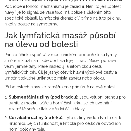
Pochopení tohoto mechanismu je zásadní. Není to jen „bolest
hlavy“, je to signál, že vaše tělo má potíže s čištěním této
specifické oblasti. Lymfatická drenáž cílí přímo na tuto příčinu,
nikoliv pouze na symptomy.
Jak lymfatická masáž působí
na úlevu od bolesti
Princip účinku spočívá v mechanickém podpoře toku lymfy
směrem k uzlinám, kde dochází k její filtraci. Masér používá
velmi jemné tahy, které následují anatomickou cestu
lymfatických cév. Cíl je jasný: otevřít hlavní výtokové cesty a
umožnit tekutině uniknout z místa zánětu nebo otoku.
Při bolestech hlavy se zaměřujeme primárně na dvě oblasti:
Submentální uzliny (pod bradou):
Jsou vstupní branou pro
lymfu z mozku, tváře a horní části krku. Jejich uvolnění
okamžitě snižuje tlak v přední části hlavy.
Cervikální uzliny (na krku):
Tyto uzliny vedou lymfu dál k
hrudníku. Jejich funkčnost je kritická pro celkové odvodnění
horní poloviny těla.