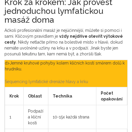
Krok za krokem: Jak provést
jednoduchou lymfatickou
masáž doma
Ačkoli profesionální masáž je nejúčinnější, můžete si pomoci i
sami. Klíčovým pravidlem je
vždy nejdříve otevřít výtokové
cesty
. Nikdy netlačte přímo na bolestivé místo v hlavě, dokud
nemáte uvolněné uzliny na krku a v podpaží. Jinak byste jen
posunuli tekutinu tam, kam nemá být, a zhoršili tlak.
d>Jemné kruhové pohyby kolem klíčních kostí směrem dolů k
hrudníku.
Sequencing lymfatické drenáže hlavy a krku
Počet
Krok
Oblast
Technika
opakování
Podpaží
1
a klíční
10-15x každá strana
kosti