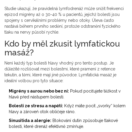
Studie ukazují, že pravidelná lymfodrenáž může snížit frekvenci
epizod migrény až o 30-40 % u pacientů, jejichž bolesti jsou
spojeny s cervikálními problémy nebo otoky. Úleva často
nastává během prvního sedění, protože odstranění fyzického
tlaku na nervy působí rychle.
Kdo by měl zkusit lymfatickou
masáž?
Není každý typ bolesti hlavy vhodný pro tento postup. Je
důležité rozlišovat mezi bolestmi, které pramení z retence
tekutin, a těmi, které mají jiné původce. Lymfatická masáž je
ideální volbou pro tyto situace:
Migrény s aurou nebo bez ní:
Pokud pociťujete těžkost v
hlavě před nástupem bolesti.
Bolesti ze stresu a napětí:
Když máte pocit „svorky“ kolem
hlavy a zároveň otok obličeje ráno.
Sinusitida a alergie:
Blokování dutin způsobuje tlakové
bolesti, které drenáž efektivně zmírňuje.