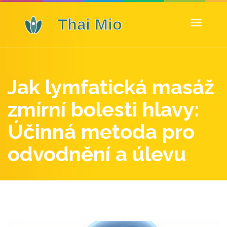
Zobrazit
navigaci
Jak lymfatická masáž
zmírní bolesti hlavy:
Účinná metoda pro
odvodnění a úlevu