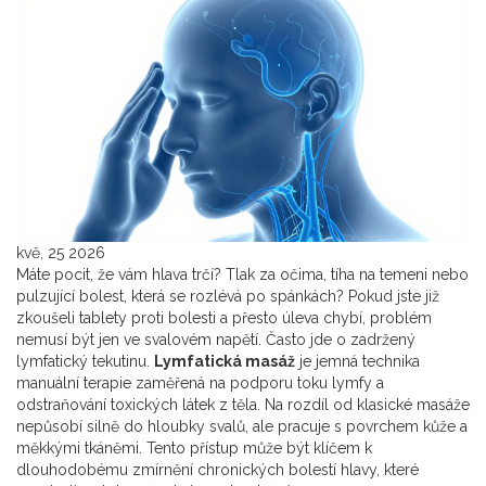
kvě, 25 2026
Máte pocit, že vám hlava trčí? Tlak za očima, tíha na temeni nebo
pulzující bolest, která se rozlévá po spánkách? Pokud jste již
zkoušeli tablety proti bolesti a přesto úleva chybí, problém
nemusí být jen ve svalovém napětí. Často jde o zadržený
lymfatický tekutinu.
Lymfatická masáž
je
jemná technika
manuální terapie zaměřená na podporu toku lymfy a
odstraňování toxických látek z těla
. Na rozdíl od klasické masáže
nepůsobí silně do hloubky svalů, ale pracuje s povrchem kůže a
měkkými tkáněmi.
Tento přístup může být klíčem k
dlouhodobému zmírnění chronických bolestí hlavy, které