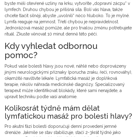
byste měli otevřené uzliny na krku, vytvoříte „dopravní zácpu“ v
lymfech. Druhou chybou je přílišná síla. Bolí vás hlava, takže
chcete tlačit silněji, abyste „uvolnili“ něco hluboko. To je mylné.
Lymfa reaguje na jemnost. Třetí chybou je nepravidelnost.
Jednorázová masáž pomůže, ale pro trvalou změnu potřebujete
rituál. Zkuste věnovat 10 minut denně této péči.
Kdy vyhledat odbornou
pomoc?
Pokud vaše bolesti hlavy jsou nové, náhlé nebo doprovázeny
jinými neurologickými příznaky (porucha zraku, řeči, rovnováhy),
okamžitě navštivte lékaře. Lymfatická masáž je doplňková
terapie, nikoliv náhrada medicínské diagnózy. Specializovaný
terapeut může identifikovat blokády, které sami nenajdete, a
upravit techniku podle vaší anatomie.
Kolikosrát týdně mám dělat
lymfatickou masáž pro bolesti hlavy?
Pro akutní fázi bolesti doporučuji denní provedení jemné
drenáže. Jakmile se stav stabilizuje, stačí 2-3krát týdně jako