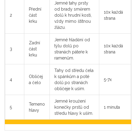
Jemné tahy prsty
Přední
od brady směrem
10x každá
2
část
dolů k hrudní kosti,
strana
krku
vždy mimo štítnou
žlázu.
Jemné hladění od
Zadní
týlu dolů po
10x každá
3
část
stranách páteře k
strana
krku
ramenům.
Tahy od středu čela
Obličej
k spánkům a poté
4
5-7x
a čelo
dolů po stranách
obličeje k uším.
Jemné kroužení
Temeno
5
konečky prstů od
1 minuta
hlavy
středu hlavy k uším.