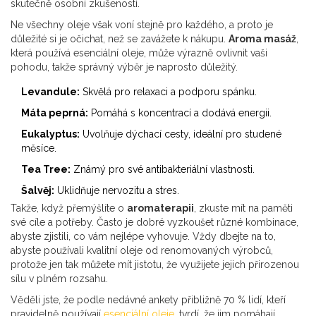
skutečně osobní zkušeností.
Ne všechny oleje však voní stejně pro každého, a proto je
důležité si je očichat, než se zavážete k nákupu.
Aroma masáž
,
která používá esenciální oleje, může výrazně ovlivnit vaši
pohodu, takže správný výběr je naprosto důležitý.
Levandule:
Skvělá pro relaxaci a podporu spánku.
Máta peprná:
Pomáhá s koncentrací a dodává energii.
Eukalyptus:
Uvolňuje dýchací cesty, ideální pro studené
měsíce.
Tea Tree:
Známý pro své antibakteriální vlastnosti.
Šalvěj:
Uklidňuje nervozitu a stres.
Takže, když přemýšlíte o
aromaterapii
, zkuste mít na paměti
své cíle a potřeby. Často je dobré vyzkoušet různé kombinace,
abyste zjistili, co vám nejlépe vyhovuje. Vždy dbejte na to,
abyste používali kvalitní oleje od renomovaných výrobců,
protože jen tak můžete mít jistotu, že využijete jejich přirozenou
sílu v plném rozsahu.
Věděli jste, že podle nedávné ankety přibližně 70 % lidí, kteří
pravidelně používají
esenciální oleje
, tvrdí, že jim pomáhají