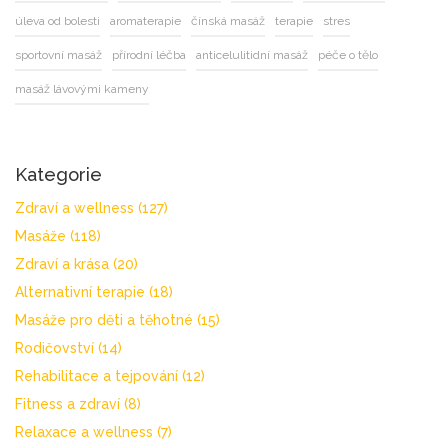
úleva od bolesti
aromaterapie
čínská masáž
terapie
stres
sportovní masáž
přírodní léčba
anticelulitidní masáž
péče o tělo
masáž lávovými kameny
Kategorie
Zdraví a wellness
(127)
Masáže
(118)
Zdraví a krása
(20)
Alternativní terapie
(18)
Masáže pro děti a těhotné
(15)
Rodičovství
(14)
Rehabilitace a tejpování
(12)
Fitness a zdraví
(8)
Relaxace a wellness
(7)