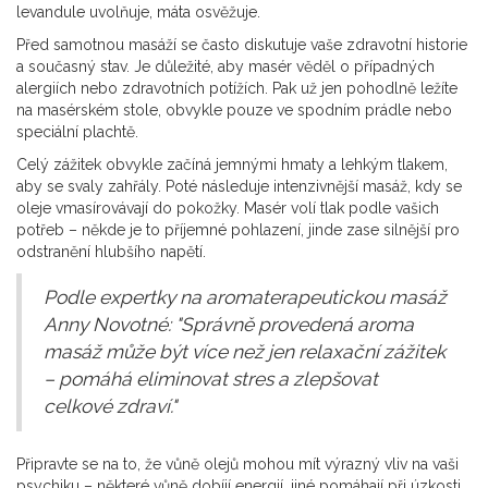
levandule uvolňuje, máta osvěžuje.
Před samotnou masáží se často diskutuje vaše zdravotní historie
a současný stav. Je důležité, aby masér věděl o případných
alergiích nebo zdravotních potížích. Pak už jen pohodlně ležíte
na masérském stole, obvykle pouze ve spodním prádle nebo
speciální plachtě.
Celý zážitek obvykle začíná jemnými hmaty a lehkým tlakem,
aby se svaly zahřály. Poté následuje intenzivnější masáž, kdy se
oleje vmasírovávají do pokožky. Masér volí tlak podle vašich
potřeb – někde je to příjemné pohlazení, jinde zase silnější pro
odstranění hlubšího napětí.
Podle expertky na aromaterapeutickou masáž
Anny Novotné: "Správně provedená aroma
masáž může být více než jen relaxační zážitek
– pomáhá eliminovat stres a zlepšovat
celkové zdraví."
Připravte se na to, že vůně olejů mohou mít výrazný vliv na vaši
psychiku – některé vůně dobíjí energií, jiné pomáhají při úzkosti.