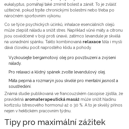
eukalyptus, pomáhají také zmírnit bolest a zánět. To je zvlášť
užitečné, pokud trpíte chronickými bolestmi nebo třeba po
náročném sportovním výkonu.
Co se týče psychických účinků, inhalace esenciálních olejů
může zlepšit náladu a snížit stres. Například vůně máty a citronu
jsou osvědčené v boji proti únavě, zatímco levandule je skvělá
na usnadnění spánku. Takto kombinovaná
relaxace
těla i mysli
dává člověku pocit naprostého klidu a pohody.
Vyzkoušejte bergamotový olej pro povzbuzení a zvýšení
nálady.
Pro relaxaci a klidný spánek zvolte levandulový olej.
Máta peprná a rozmarýn jsou skvělé pro mentalní jasnost a
soustředění.
Známá studie publikovaná ve francouzském časopise zjistila, že
pravidelná
aromaterapeutická masáž
může snížit hladinu
kortizolu (stresového hormonu) až o 30 %. A to je skvělý přínos
nejen v hektickém pracovním týdnu.
Tipy pro maximální zážitek