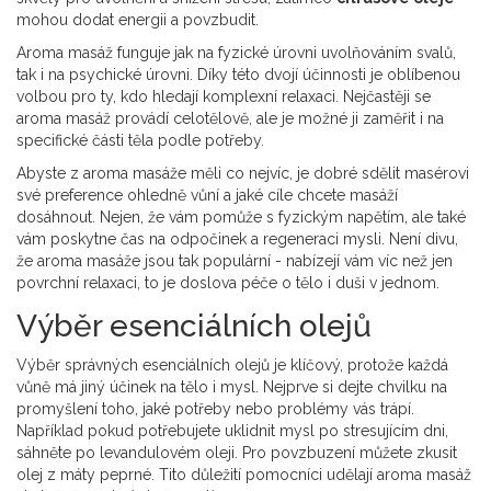
mohou dodat energii a povzbudit.
Aroma masáž funguje jak na fyzické úrovni uvolňováním svalů,
tak i na psychické úrovni. Díky této dvojí účinnosti je oblíbenou
volbou pro ty, kdo hledají komplexní relaxaci. Nejčastěji se
aroma masáž provádí celotělově, ale je možné ji zaměřit i na
specifické části těla podle potřeby.
Abyste z aroma masáže měli co nejvíc, je dobré sdělit masérovi
své preference ohledně vůní a jaké cíle chcete masáží
dosáhnout. Nejen, že vám pomůže s fyzickým napětím, ale také
vám poskytne čas na odpočinek a regeneraci mysli. Není divu,
že aroma masáže jsou tak populární - nabízejí vám víc než jen
povrchní relaxaci, to je doslova péče o tělo i duši v jednom.
Výběr esenciálních olejů
Výběr správných esenciálních olejů je klíčový, protože každá
vůně má jiný účinek na tělo i mysl. Nejprve si dejte chvilku na
promyšlení toho, jaké potřeby nebo problémy vás trápí.
Například pokud potřebujete uklidnit mysl po stresujícím dni,
sáhněte po levandulovém oleji. Pro povzbuzení můžete zkusit
olej z máty peprné. Tito důležití pomocníci udělají aroma masáž