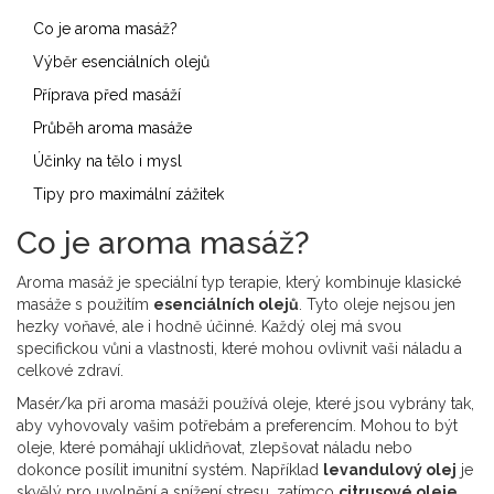
Co je aroma masáž?
Výběr esenciálních olejů
Příprava před masáží
Průběh aroma masáže
Účinky na tělo i mysl
Tipy pro maximální zážitek
Co je aroma masáž?
Aroma masáž je speciální typ terapie, který kombinuje klasické
masáže s použitím
esenciálních olejů
. Tyto oleje nejsou jen
hezky voňavé, ale i hodně účinné. Každý olej má svou
specifickou vůni a vlastnosti, které mohou ovlivnit vaši náladu a
celkové zdraví.
Masér/ka při aroma masáži používá oleje, které jsou vybrány tak,
aby vyhovovaly vašim potřebám a preferencím. Mohou to být
oleje, které pomáhají uklidňovat, zlepšovat náladu nebo
dokonce posílit imunitní systém. Například
levandulový olej
je
skvělý pro uvolnění a snížení stresu, zatímco
citrusové oleje