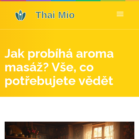
Zobrazit
navigaci
Jak probíhá aroma
masáž? Vše, co
potřebujete vědět