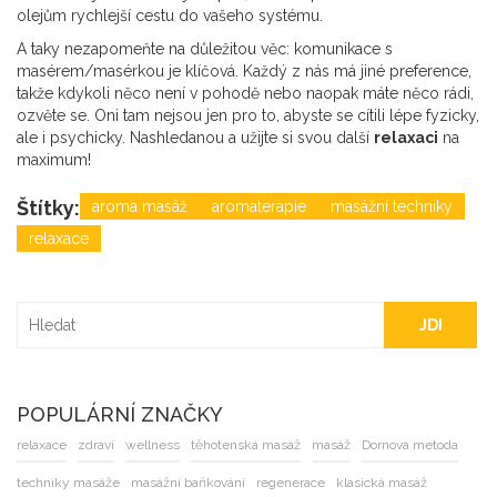
olejům rychlejší cestu do vašeho systému.
A taky nezapomeňte na důležitou věc: komunikace s
masérem/masérkou je klíčová. Každý z nás má jiné preference,
takže kdykoli něco není v pohodě nebo naopak máte něco rádi,
ozvěte se. Oni tam nejsou jen pro to, abyste se cítili lépe fyzicky,
ale i psychicky. Nashledanou a užijte si svou další
relaxaci
na
maximum!
Štítky:
aroma masáž
aromaterapie
masážní techniky
relaxace
JDI
POPULÁRNÍ ZNAČKY
relaxace
zdraví
wellness
těhotenská masáž
masáž
Dornova metoda
techniky masáže
masážní baňkování
regenerace
klasická masáž