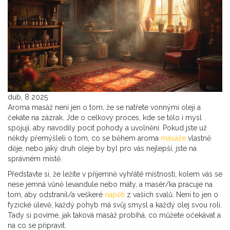
dub, 8 2025
Aroma masáž není jen o tom, že se natřete vonnými oleji a
čekáte na zázrak. Jde o celkový proces, kde se tělo i mysl
spojují, aby navodily pocit pohody a uvolnění. Pokud jste už
někdy přemýšleli o tom, co se během aroma
masáže
vlastně
děje, nebo jaký druh oleje by byl pro vás nejlepší, jste na
správném místě.
Představte si, že ležíte v příjemně vyhřáté místnosti, kolem vás se
nese jemná vůně levandule nebo máty, a masér/ka pracuje na
tom, aby odstranil/a veškeré
napětí
z vašich svalů. Není to jen o
fyzické úlevě; každý pohyb má svůj smysl a každý olej svou roli.
Tady si povíme, jak taková masáž probíhá, co můžete očekávat a
na co se připravit.