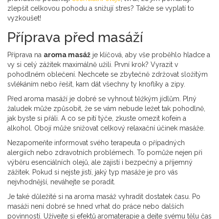
zlepšit celkovou pohodu a snižují stres? Takže se vyplatí to
vyzkoušet!
Příprava před masáží
Příprava na
aroma masáž
je klíčová, aby vše proběhlo hladce a
vy si celý zážitek maximálně užili. První krok? Vyrazit v
pohodlném oblečení. Nechcete se zbytečně zdržovat složitým
svlékáním nebo řešit, kam dát všechny ty knoflíky a zipy.
Před aroma masáží je dobré se vyhnout těžkým jídlům. Plný
žaludek může způsobit, že se vám nebude ležet tak pohodlně,
jak byste si přáli. A co se pití týče, zkuste omezit kofein a
alkohol. Obojí může snižovat celkový relaxační účinek masáže.
Nezapomeňte informovat svého terapeuta o případných
alergiích nebo zdravotních problémech. To pomůže nejen při
výběru esenciálních olejů, ale zajistí i bezpečný a příjemný
zážitek. Pokud si nejste jistí, jaký typ masáže je pro vás
nejvhodnější, neváhejte se poradit.
Je také důležité si na aroma masáž vyhradit dostatek času. Po
masáži není dobré se hned vrhat do práce nebo dalších
povinností. Užívejte si efektů aromaterapie a dejte svému tělu čas