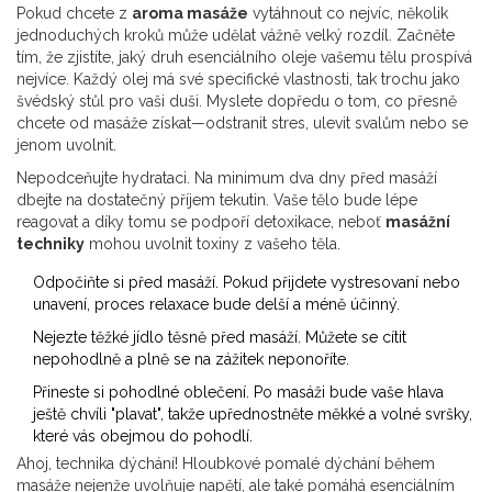
Pokud chcete z
aroma masáže
vytáhnout co nejvíc, několik
jednoduchých kroků může udělat vážně velký rozdíl. Začněte
tím, že zjistíte, jaký druh esenciálního oleje vašemu tělu prospívá
nejvíce. Každý olej má své specifické vlastnosti, tak trochu jako
švédský stůl pro vaši duši. Myslete dopředu o tom, co přesně
chcete od masáže získat—odstranit stres, ulevit svalům nebo se
jenom uvolnit.
Nepodceňujte hydrataci. Na minimum dva dny před masáží
dbejte na dostatečný příjem tekutin. Vaše tělo bude lépe
reagovat a díky tomu se podpoří detoxikace, neboť
masážní
techniky
mohou uvolnit toxiny z vašeho těla.
Odpočiňte si před masáží. Pokud přijdete vystresovaní nebo
unavení, proces relaxace bude delší a méně účinný.
Nejezte těžké jídlo těsně před masáží. Můžete se cítit
nepohodlně a plně se na zážitek neponoříte.
Přineste si pohodlné oblečení. Po masáži bude vaše hlava
ještě chvíli "plavat", takže upřednostněte měkké a volné svršky,
které vás obejmou do pohodlí.
Ahoj, technika dýchání! Hloubkové pomalé dýchání během
masáže nejenže uvolňuje napětí, ale také pomáhá esenciálním