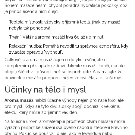
Během masáže nesmí chybět pořádná hydratace pokožky, což
je přínos esenciálních olejů.
Teplota místnosti: vždycky příjemně teplá, jinak by masáž
nebyla tak pohodová.
Trvání: Většina aroma masáží trvá 60 až 90 minut.
Relaxační hudba: Pomáhá navodit tu správnou atmosféru, kdy
zvládáte opravdu "vypnout".
Celkově je aroma masáž nejen o dotyku a vůni, ale o
komplexním přístupu ke zdraví. Jakmile masáž skončí, nechte
oleje ještě chvíli působit, než se osprchujete. A pamatujte, že
pravidelné masáže podporují nejen zdraví těla, ale i vaší mysli.
Účinky na tělo i mysl
Aroma masáž
nabízí úžasné výhody nejen pro naše tělo, ale i
pro mysl. Když se tyto dvě složky spojí, dochází k velkému
efektu, který může zpříjemnit váš den.
Na tělesné úrovni aromaterapie prostřednictvím masáže může
výrazně přispět ke snížení svalového napětí a zlepšení krevního
oběhu. Pokud se používají oleje, jako je levandule nebo