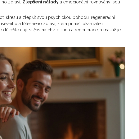
ního zdraví.
Zlepšení nálady
a emocionální rovnováhy jsou
roti stresu a zlepšit svou psychickou pohodu, regenerační
ševního a tělesného zdraví, která přináší okamžité i
ežité najít si čas na chvíle klidu a regenerace, a masáž je