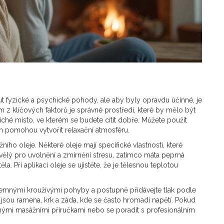
fyzické a psychické pohody, ale aby byly opravdu účinné, je
m z klíčových faktorů je správné prostředí, které by mělo být
iché místo, ve kterém se budete cítit dobře. Můžete použít
m pomohou vytvořit relaxační atmosféru.
o oleje. Některé oleje mají specifické vlastnosti, které
vělý pro uvolnění a zmírnění stresu, zatímco máta peprná
 Při aplikaci oleje se ujistěte, že je tělesnou teplotou
 jemnými krouživými pohyby a postupně přidávejte tlak podle
 jsou ramena, krk a záda, kde se často hromadí napětí. Pokud
ůznými masážními příručkami nebo se poradit s profesionálním