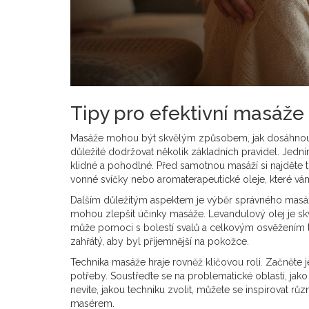
Tipy pro efektivní masáže
Masáže mohou být skvělým způsobem, jak dosáhnout 
důležité dodržovat několik základních pravidel. Jední
klidné a pohodlné. Před samotnou masáží si najděte t
vonné svíčky nebo aromaterapeutické oleje, které vá
Dalším důležitým aspektem je výběr správného masážníh
mohou zlepšit účinky masáže. Levandulový olej je sk
může pomoci s bolestí svalů a celkovým osvěžením těla.
zahřátý, aby byl příjemnější na pokožce.
Technika masáže hraje rovněž klíčovou roli. Začněte
potřeby. Soustřeďte se na problematické oblasti, jako
nevíte, jakou techniku zvolit, můžete se inspirovat r
masérem.