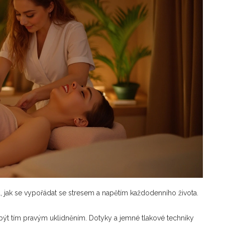
 jak se vypořádat se stresem a napětím každodenního života.
být tím pravým uklidněním. Dotyky a jemné tlakové techniky