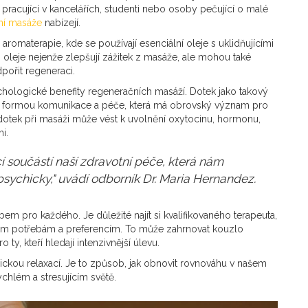
pracující v kancelářích, studenti nebo osoby pečující o malé
ní masáže
nabízejí.
romaterapie, kde se používají esenciální oleje s uklidňujícími
 oleje nejenže zlepšují zážitek z masáže, ale mohou také
pořit regeneraci.
ologické benefity regeneračních masáží. Dotek jako takový
t formou komunikace a péče, která má obrovský význam pro
že dotek při masáži může vést k uvolnění oxytocinu, hormonu,
i.
 součástí naší zdravotní péče, která nám
 psychicky," uvádí odborník Dr. Maria Hernandez.
 pro každého. Je důležité najít si kvalifikovaného terapeuta,
ašim potřebám a preferencím. To může zahrnovat kouzlo
 ty, kteří hledají intenzivnější úlevu.
kou relaxací. Je to způsob, jak obnovit rovnováhu v našem
ychlém a stresujícím světě.