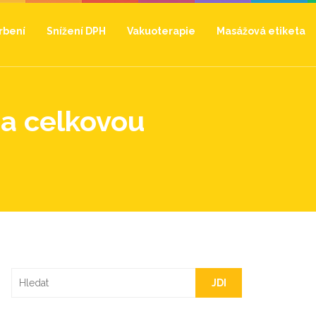
hrbení
Snížení DPH
Vakuoterapie
Masážová etiketa
 a celkovou
JDI