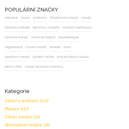
POPULÁRNÍ ZNAČKY
relaxace
zdraví
wellness
těhotenská masáž
masáž
Dornova metoda
techniky masáže
masážní baňkování
klasická masáž
úleva od bolesti
aromaterapie
regenerace
čínská masáž
terapie
stres
sportovní masáž
přírodní léčba
anticelulitidní masáž
péče o tělo
masáž lávovými kameny
Kategorie
Zdraví a wellness
(127)
Masáže
(117)
Zdraví a krása
(20)
Alternativní terapie
(18)