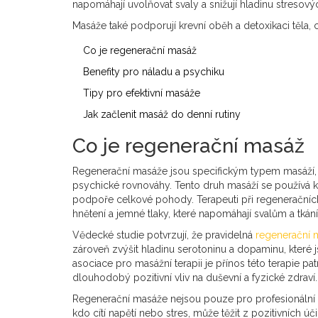
napomáhají uvolňovat svaly a snižují hladinu streso
Masáže také podporují krevní oběh a detoxikaci těla,
Co je regenerační masáž
Benefity pro náladu a psychiku
Tipy pro efektivní masáže
Jak začlenit masáž do denní rutiny
Co je regenerační masáž
Regenerační masáže jsou specifickým typem masáží, k
psychické rovnováhy. Tento druh masáží se používá k
podpoře celkové pohody. Terapeuti při regeneračních 
hnětení a jemné tlaky, které napomáhají svalům a tká
Vědecké studie potvrzují, že pravidelná
regenerační 
zároveň zvýšit hladinu serotoninu a dopaminu, které
asociace pro masážní terapii je přínos této terapie p
dlouhodobý pozitivní vliv na duševní a fyzické zdraví.
Regenerační masáže nejsou pouze pro profesionální
kdo cítí napětí nebo stres, může těžit z pozitivních 