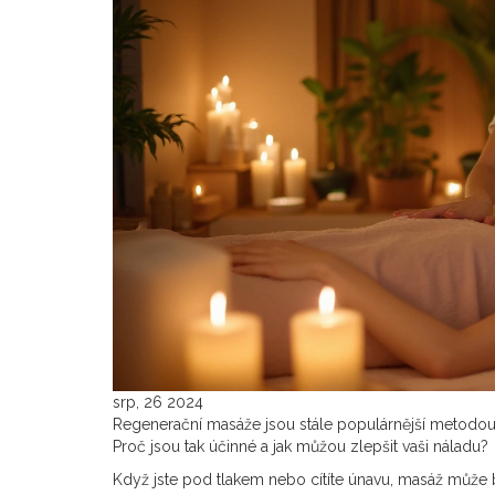
srp, 26 2024
Regenerační masáže jsou stále populárnější metodou,
Proč jsou tak účinné a jak můžou zlepšit vaši náladu?
Když jste pod tlakem nebo cítíte únavu, masáž může 