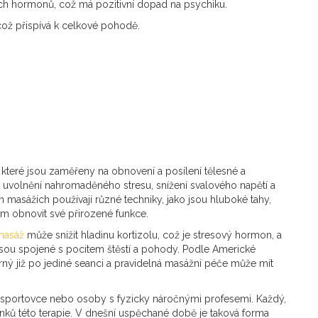
vých hormonů, což má pozitivní dopad na psychiku.
 což přispívá k celkové pohodě.
teré jsou zaměřeny na obnovení a posílení tělesné a
 uvolnění nahromaděného stresu, snížení svalového napětí a
masážích používají různé techniky, jako jsou hluboké tahy,
ním obnovit své přirozené funkce.
masáž
může snížit hladinu kortizolu, což je stresový hormon, a
 jsou spojené s pocitem štěstí a pohody. Podle Americké
atrný již po jediné seanci a pravidelná masážní péče může mít
 sportovce nebo osoby s fyzicky náročnými profesemi. Každý,
účinků této terapie. V dnešní uspěchané době je taková forma