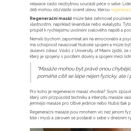
relaxace často nezbytnou součástí péče o sebe. Lidé 
děti mohou obzvláště ocenit úlevu, kterou
regenerač
Regenerační masáž
může také zahrnovat používání a
vlastnostmi, například levandule nebo eukalyptu. Tyto
přispět k rychlejšímu uvolnění svalového napětí a pod
Neměli bychom zapomínat ani na emocionální a psych
má schopnost navazovat hluboké spojení a může bý
duševní zdraví. Vědci z University of Miami zjistili, 
který je spojený s pocitem důvěry a spojení mezi lidm
"Masáže mohou být právě onou chybějící
pomáhá cítit se lépe nejen fyzicky, ale i
Pro koho je regenerační masáž vhodná? Svým způsobem
který umí přizpůsobit techniku a intenzitu masáže v
jemnější masáže pro citlivé jedince nebo hlubší tlak pro
Regenerační masáže jsou mnohem víc než jenom fyzic
těle i mysli a zároveň se postarat o sebe v dnešním r