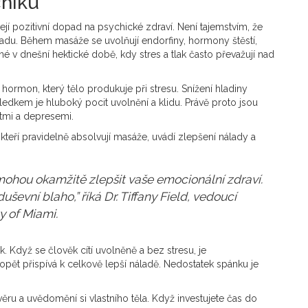
chiku
její pozitivní dopad na psychické zdraví. Není tajemstvím, že
ladu. Během masáže se uvolňují endorfiny, hormony štěstí,
né v dnešní hektické době, kdy stres a tlak často převažují nad
e hormon, který tělo produkuje při stresu. Snížení hladiny
edkem je hluboký pocit uvolnění a klidu. Právě proto jsou
tmi a depresemi.
kteří pravidelně absolvují masáže, uvádí zlepšení nálady a
 mohou okamžitě zlepšit vaše emocionální zdraví.
evní blaho,” říká Dr. Tiffany Field, vedoucí
 of Miami.
 Když se člověk cítí uvolněně a bez stresu, je
opět přispívá k celkově lepší náladě. Nedostatek spánku je
ru a uvědomění si vlastního těla. Když investujete čas do