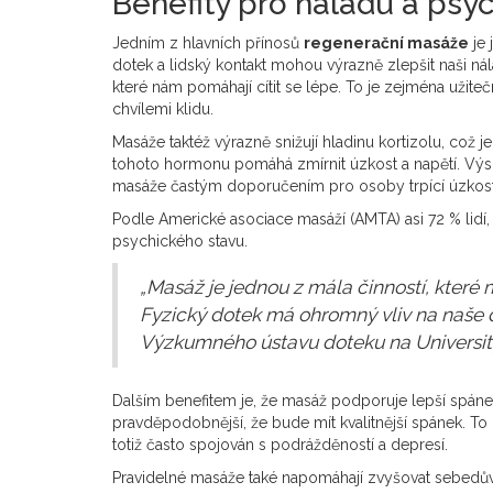
Benefity pro náladu a psy
Jedním z hlavních přínosů
regenerační masáže
je 
dotek a lidský kontakt mohou výrazně zlepšit naši ná
které nám pomáhají cítit se lépe. To je zejména užiteč
chvílemi klidu.
Masáže taktéž výrazně snižují hladinu kortizolu, což j
tohoto hormonu pomáhá zmírnit úzkost a napětí. Výsl
masáže častým doporučením pro osoby trpící úzkos
Podle Americké asociace masáží (AMTA) asi 72 % lidí, 
psychického stavu.
„Masáž je jednou z mála činností, které
Fyzický dotek má ohromný vliv na naše duš
Výzkumného ústavu doteku na University
Dalším benefitem je, že masáž podporuje lepší spánek.
pravděpodobnější, že bude mít kvalitnější spánek. To 
totiž často spojován s podrážděností a depresí.
Pravidelné masáže také napomáhají zvyšovat sebedůvě