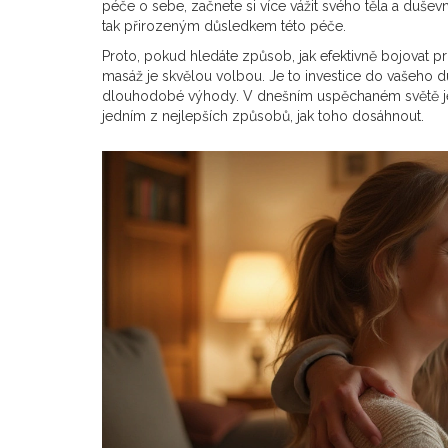
péče o sebe, začnete si více vážit svého těla a dušev
tak přirozeným důsledkem této péče.
Proto, pokud hledáte způsob, jak efektivně bojovat p
masáž je skvělou volbou. Je to investice do vašeho du
dlouhodobé výhody. V dnešním uspěchaném světě je důl
jedním z nejlepších způsobů, jak toho dosáhnout.