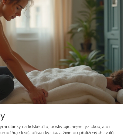
dy
účinky na lidské tělo, poskytujíc nejen fyzickou, ale i
možňuje lepší přísun kyslíku a živin do přetížených svalů.