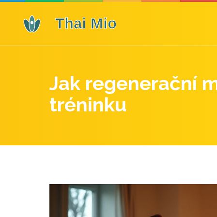
Jak regenerační m
tréninku