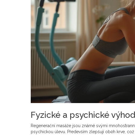
Fyzické a psychické výho
Regenerační masáže jsou známé svými mnohostrannými 
psychickou úlevu. Především zlepšují oběh krve, což u