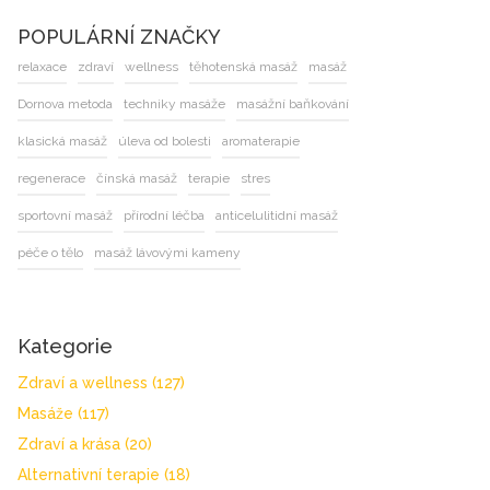
POPULÁRNÍ ZNAČKY
relaxace
zdraví
wellness
těhotenská masáž
masáž
Dornova metoda
techniky masáže
masážní baňkování
klasická masáž
úleva od bolesti
aromaterapie
regenerace
čínská masáž
terapie
stres
sportovní masáž
přírodní léčba
anticelulitidní masáž
péče o tělo
masáž lávovými kameny
Kategorie
Zdraví a wellness
(127)
Masáže
(117)
Zdraví a krása
(20)
Alternativní terapie
(18)