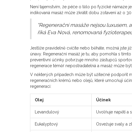
Není tajemstvím, že péče o tělo po fyzické námaze je s
indikovaná masáž může zkrátit dobu zotavení až o 30
"Regenerační masáže nejsou luxusem, a
říká Eva Nová, renomovaná fyzioterapeut
Jestliže pravidelně cvičíte nebo běháte, možná jste již
únavy. Regenerační masáž je tu, aby pomohla s tímto p
preventivní účinky potvrzuje mnoho zástupců sportov
regenerace téměř nepostradatelná a masáž může být způ
V některých případech může být užitečné podpořit ma
regeneračních krémů nebo olejů, které umocňují úči
regeneraci:
Olej
Účinek
Levandulový
Uvolňuje napětí a s
Eukalyptový
Osvežuje svaly a z