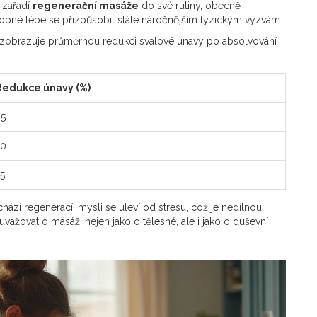
í zařadí
regenerační masáže
do své rutiny, obecně
chopné lépe se přizpůsobit stále náročnějším fyzickým výzvám.
á zobrazuje průměrnou redukci svalové únavy po absolvování
Redukce únavy (%)
25
50
5
hází regenerací, mysli se uleví od stresu, což je nedílnou
važovat o masáži nejen jako o tělesné, ale i jako o duševní