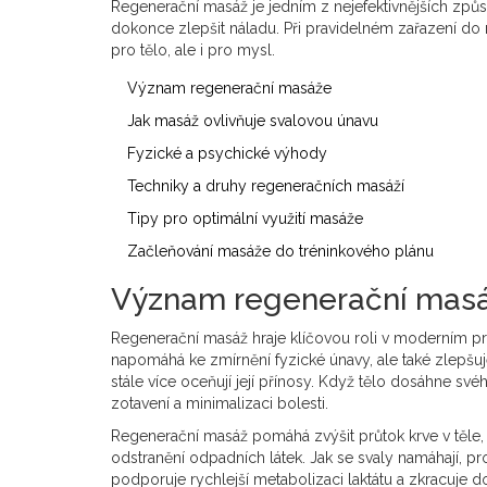
Regenerační masáž je jedním z nejefektivnějších způso
dokonce zlepšit náladu. Při pravidelném zařazení d
pro tělo, ale i pro mysl.
Význam regenerační masáže
Jak masáž ovlivňuje svalovou únavu
Fyzické a psychické výhody
Techniky a druhy regeneračních masáží
Tipy pro optimální využití masáže
Začleňování masáže do tréninkového plánu
Význam regenerační mas
Regenerační masáž hraje klíčovou roli v moderním pro
napomáhá ke zmírnění fyzické únavy, ale také zlepšuj
stále více oceňují její přínosy. Když tělo dosáhne sv
zotavení a minimalizaci bolesti.
Regenerační masáž pomáhá zvýšit průtok krve v těle,
odstranění odpadních látek. Jak se svaly namáhají, prod
podporuje rychlejší metabolizaci laktátu a zkracuje 