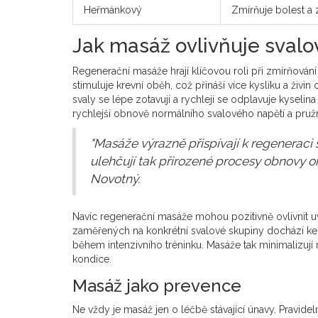
Heřmánkový
Zmírňuje bolest a 
Jak masáž ovlivňuje sval
Regenerační masáže hrají klíčovou roli při zmírňován
stimuluje krevní oběh, což přináší více kyslíku a živi
svaly se lépe zotavují a rychleji se odplavuje kyselin
rychlejší obnově normálního svalového napětí a pružn
"Masáže výrazně přispívají k regeneraci s
ulehčují tak přirozené procesy obnovy o
Novotný.
Navíc regenerační masáže mohou pozitivně ovlivnit uv
zaměřených na konkrétní svalové skupiny dochází ke s
během intenzivního tréninku. Masáže tak minimalizují 
kondice.
Masáž jako prevence
Ne vždy je masáž jen o léčbě stávající únavy. Pravid