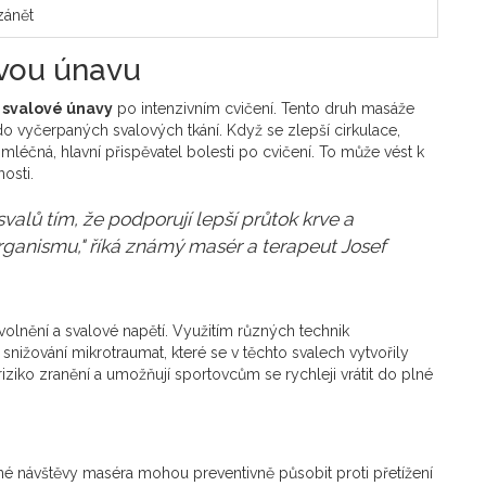
zánět
ovou únavu
í
svalové únavy
po intenzivním cvičení. Tento druh masáže
n do vyčerpaných svalových tkání. Když se zlepší cirkulace,
a mléčná, hlavní přispěvatel bolesti po cvičení. To může vést k
osti.
valů tím, že podporují lepší průtok krve a
rganismu," říká známý masér a terapeut Josef
olnění a svalové napětí. Využitím různých technik
nižování mikrotraumat, které se v těchto svalech vytvořily
riziko zranění a umožňují sportovcům se rychleji vrátit do plné
elné návštěvy maséra mohou preventivně působit proti přetížení