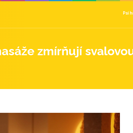
Psí 
asáže zmírňují svalovo