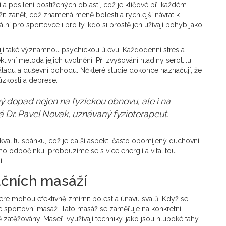
 a posílení postižených oblastí, což je klíčové při každém
t zánět, což znamená méně bolesti a rychlejší návrat k
lní pro sportovce i pro ty, kdo si prostě jen užívají pohyb jako
í také významnou psychickou úlevu. Každodenní stres a
ivní metoda jejich uvolnění. Při zvyšování hladiny serot...u,
ladu a duševní pohodu. Některé studie dokonce naznačují, že
zkosti a deprese.
dopad nejen na fyzickou obnovu, ale i na
ká Dr. Pavel Novak, uznávaný fyzioterapeut.
alitu spánku, což je další aspekt, často opomíjený duchovní
 odpočinku, probouzíme se s více energií a vitalitou.
í.
ačních masáží
teré mohou efektivně zmírnit bolest a únavu svalů. Když se
je sportovní masáž. Tato masáž se zaměřuje na konkrétní
ě zatěžovány. Maséři využívají techniky, jako jsou hluboké tahy,