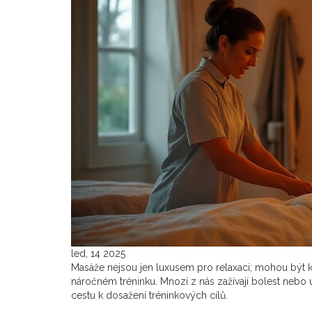
led, 14 2025
Masáže nejsou jen luxusem pro relaxaci; mohou být k
náročném tréninku. Mnozí z nás zažívají bolest nebo
cestu k dosažení tréninkových cílů.