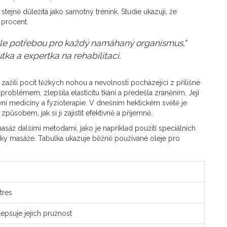
tejně důležitá jako samotný trénink. Studie ukazují, že
 procent.
le potřebou pro každý namáhaný organismus,"
ka a expertka na rehabilitaci.
 zažili pocit těžkých nohou a nevolnosti pocházející z přílišné
roblémem, zlepšila elasticitu tkání a předešla zraněním. Její
ní medicíny a fyzioterapie. V dnešním hektickém světě je
sobem, jak si ji zajistit efektivně a příjemně.
sáž dalšími metodami, jako je například použití speciálních
nky masáže. Tabulka ukazuje běžně používané oleje pro
tres
lepšuje jejich pružnost