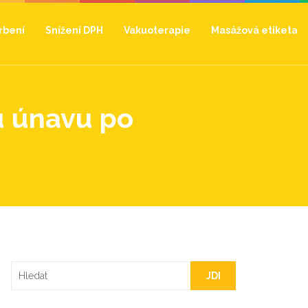
hrbení
Snížení DPH
Vakuoterapie
Masážová etiketa
u únavu po
JDI