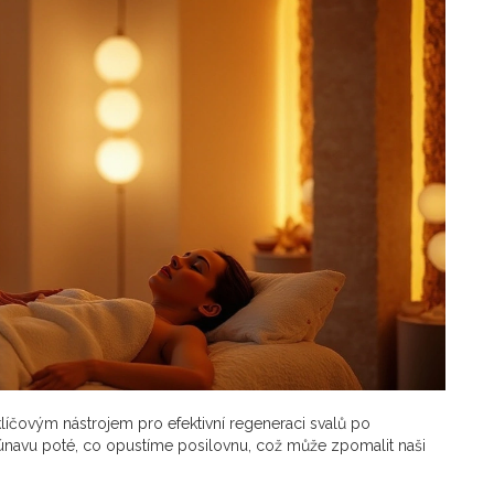
líčovým nástrojem pro efektivní regeneraci svalů po
 únavu poté, co opustíme posilovnu, což může zpomalit naši