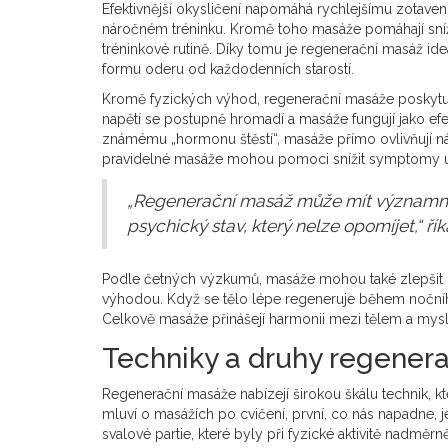
Efektivnější okysličení napomáhá rychlejšímu zotavení
náročném tréninku. Kromě toho masáže pomáhají sníži
tréninkové rutině. Díky tomu je regenerační masáž ideá
formu oderu od každodenních starostí.
Kromě fyzických výhod, regenerační masáže poskytuj
napětí se postupně hromadí a masáže fungují jako efekt
známému „hormonu štěstí“, masáže přímo ovlivňují ná
pravidelné masáže mohou pomoci snížit symptomy ú
„Regenerační masáž může mít významný 
psychický stav, který nelze opomíjet,“ ří
Podle četných výzkumů, masáže mohou také zlepšit kv
výhodou. Když se tělo lépe regeneruje během nočního
Celkově masáže přinášejí harmonii mezi tělem a mysl
Techniky a druhy regener
Regenerační masáže nabízejí širokou škálu technik, k
mluví o masážích po cvičení, první, co nás napadne, 
svalové partie, které byly při fyzické aktivitě nadměrn