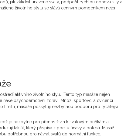
bů, jak zklidnit unavené svaly, podpořit rychlou obnovu síly a
o našeho životního stylu se stává cenným pomocníkem nejen
áže
středí aktivního životního stylu. Tento typ masáže nejen
e naše psychoemotivní zdraví. Mnozí sportovci a cvičenci
ého limitu, masáže poskytují nezbytnou podporu pro rychlejší
 což je nezbytné pro přenos živin k svalovým buňkám a
ukují laktát, který přispívá k pocitu únavy a bolesti. Masáž
dobu potřebnou pro návrat svalů do normální funkce.