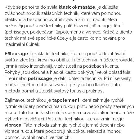
Když se ponoříte do světa
klasické masáže
, je důležité
zvládnout několik základních technik, které vám pomohou
efektivně a bezpečně uvolnit svaly a zmírnit napětí. Mezi
nejčastěji používané techniky patří hlazení (effleurage), tření
(petrissage), poklepávání (tapotement) a vibrace. Každá z těchto
technik má své specifické účely a je často kombinována pro
maximální účinek.
Effleurage
je základní technika, která se používá k zahřívání
svalů a zlepšení krevního oběhu. Tuto techniku můžete provádět
jemně nebo intenzivněji, v závislosti na potřebách klienta.
Pohyby jsou dlouhé a hladké, často pokrývají velké oblasti těla.
Tření nebo
petrissage
je další důležitá technika. Při ní se svaly
mačkají, hnětou nebo se zvedají prsty nebo dlaněmi. Tato
metoda pomáhá zlepšit svalový tonus a pružnost.
Zajímavou technikou je
tapotement
, která zahrnuje rychlé,
rytmické údery pomocí hran rukou, prstů nebo pouty zavřených
rukou. Tato technika stimuluje svaly a nervové zakončení a může
být velmi osvěžující. Poslední technikou, kterou zmíníme, je
vibrace
. Tato metoda zahrnuje rychlé a jemné třesení nebo
vibrace rukou, které podporují hlubokou relaxaci a mohou
pomoci uvolnit napětí ve tkáních.