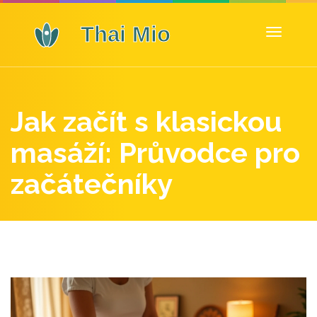
Zobrazit
navigaci
Jak začít s klasickou
masáží: Průvodce pro
začátečníky