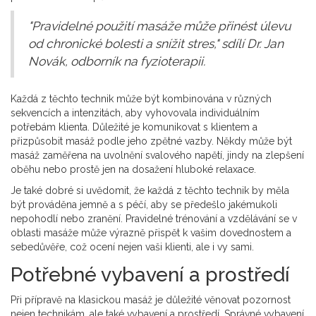
"Pravidelné použití masáže může přinést úlevu
od chronické bolesti a snížit stres," sdílí Dr. Jan
Novák, odborník na fyzioterapii.
Každá z těchto technik může být kombinována v různých
sekvencích a intenzitách, aby vyhovovala individuálním
potřebám klienta. Důležité je komunikovat s klientem a
přizpůsobit masáž podle jeho zpětné vazby. Někdy může být
masáž zaměřena na uvolnění svalového napětí, jindy na zlepšení
oběhu nebo prostě jen na dosažení hluboké relaxace.
Je také dobré si uvědomit, že každá z těchto technik by měla
být prováděna jemně a s péčí, aby se předešlo jakémukoli
nepohodlí nebo zranění. Pravidelné trénování a vzdělávání se v
oblasti masáže může výrazně přispět k vašim dovednostem a
sebedůvěře, což ocení nejen vaši klienti, ale i vy sami.
Potřebné vybavení a prostředí
Při přípravě na klasickou masáž je důležité věnovat pozornost
nejen technikám, ale také vybavení a prostředí. Správné vybavení