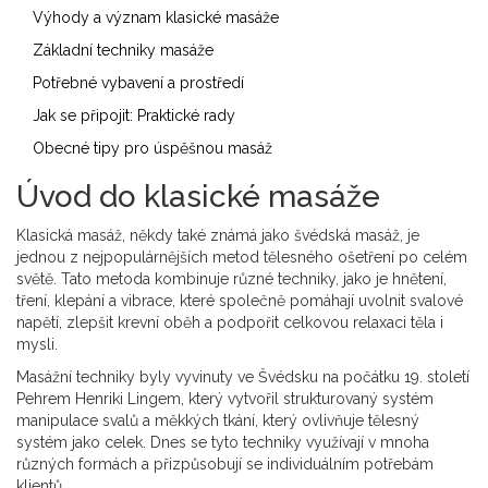
Výhody a význam klasické masáže
Základní techniky masáže
Potřebné vybavení a prostředí
Jak se připojit: Praktické rady
Obecné tipy pro úspěšnou masáž
Úvod do klasické masáže
Klasická masáž, někdy také známá jako švédská masáž, je
jednou z nejpopulárnějších metod tělesného ošetření po celém
světě. Tato metoda kombinuje různé techniky, jako je hnětení,
tření, klepání a vibrace, které společně pomáhají uvolnit svalové
napětí, zlepšit krevní oběh a podpořit celkovou relaxaci těla i
mysli.
Masážní techniky byly vyvinuty ve Švédsku na počátku 19. století
Pehrem Henriki Lingem, který vytvořil strukturovaný systém
manipulace svalů a měkkých tkání, který ovlivňuje tělesný
systém jako celek. Dnes se tyto techniky využívají v mnoha
různých formách a přizpůsobují se individuálním potřebám
klientů.