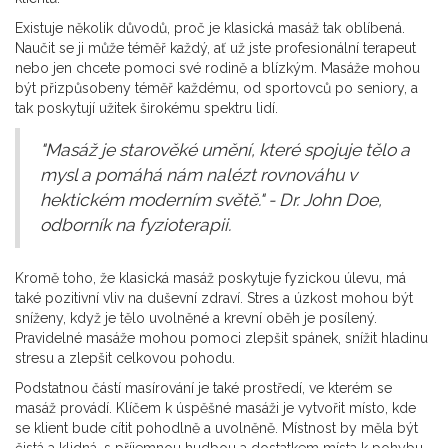
Existuje několik důvodů, proč je klasická masáž tak oblíbená.
Naučit se ji může téměř každý, ať už jste profesionální terapeut
nebo jen chcete pomoci své rodině a blízkým. Masáže mohou
být přizpůsobeny téměř každému, od sportovců po seniory, a
tak poskytují užitek širokému spektru lidí.
"Masáž je starověké umění, které spojuje tělo a
mysl a pomáhá nám nalézt rovnováhu v
hektickém moderním světě." - Dr. John Doe,
odborník na fyzioterapii.
Kromě toho, že klasická masáž poskytuje fyzickou úlevu, má
také pozitivní vliv na duševní zdraví. Stres a úzkost mohou být
sníženy, když je tělo uvolněné a krevní oběh je posílený.
Pravidelné masáže mohou pomoci zlepšit spánek, snížit hladinu
stresu a zlepšit celkovou pohodu.
Podstatnou částí masírování je také prostředí, ve kterém se
masáž provádí. Klíčem k úspěšné masáži je vytvořit místo, kde
se klient bude cítit pohodlně a uvolněně. Místnost by měla být