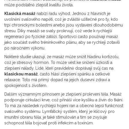
může podstatně zlepšit kvalitu života.
Klasická masáž
nabízí řadu výhod. Jednou z hlavních je
uvolnění svalového napětí, což je zvláště užitečné pro ty, kdo
trpí chronickými bolestmi anebo jsou vystaveni dlouhodobému
stresu. Díky masáži se svaly prokrvují, což vede k rychlejší
regeneraci po fyzické zátěži. Sportovci často používají masáž
jako součást svého tréninkového plánu, aby se rychleji zotavili
po náročném výkonu.
Některé studie ukazují, že masáž může snížit hladinu kortizolu,
což je stresový hormon. To může vést ke snížení úzkosti a
zlepšení nálady. Lidé, kteří pravidelně dopřávají svůj čas na
klasickou masáž
, často hlásí zlepšení spánku a celkové
relaxace. Toto má přímý dopad na jejich duševní zdraví a
spokojenost s životem.
Dalším významným přínosem je zlepšení prokrvení těla. Masáž
podporuje cirkulaci krve, což přináší více kyslíku a živin do tkání.
To má za následek rychlejší hojení ran a obecně lepší funkčnost
svalového systému. Lymfatický systém, který je klíčový pro
imunitní obranu těla, je také stimulován a tím se zvyšuje
schopnost těla bojovat proti infekcím a toxinům.