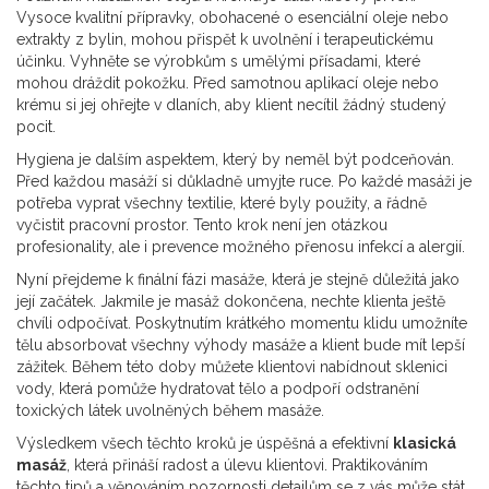
Vysoce kvalitní přípravky, obohacené o esenciální oleje nebo
extrakty z bylin, mohou přispět k uvolnění i terapeutickému
účinku. Vyhněte se výrobkům s umělými přísadami, které
mohou dráždit pokožku. Před samotnou aplikací oleje nebo
krému si jej ohřejte v dlaních, aby klient necítil žádný studený
pocit.
Hygiena je dalším aspektem, který by neměl být podceňován.
Před každou masáží si důkladně umyjte ruce. Po každé masáži je
potřeba vyprat všechny textilie, které byly použity, a řádně
vyčistit pracovní prostor. Tento krok není jen otázkou
profesionality, ale i prevence možného přenosu infekcí a alergií.
Nyní přejdeme k finální fázi masáže, která je stejně důležitá jako
její začátek. Jakmile je masáž dokončena, nechte klienta ještě
chvíli odpočívat. Poskytnutím krátkého momentu klidu umožníte
tělu absorbovat všechny výhody masáže a klient bude mít lepší
zážitek. Během této doby můžete klientovi nabídnout sklenici
vody, která pomůže hydratovat tělo a podpoří odstranění
toxických látek uvolněných během masáže.
Výsledkem všech těchto kroků je úspěšná a efektivní
klasická
masáž
, která přináší radost a úlevu klientovi. Praktikováním
těchto tipů a věnováním pozornosti detailům se z vás může stát