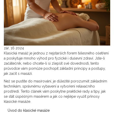
zář, 16 2024
Klasická masáž je jednou z nejstarších forem tělesného ošetření
a poskytuje mnoho výhod pro fyzické i duševní zdraví. Jste-li
začátečník, nebo chcete-li si zlepšit své dovednosti, tento
průvodce vám pomůže pochopit základní principy a postupy,
jak začít s masáží.
Než se pustíte do masírování, je důležité porozumět základním
technikám, správnému vybavení a vytvoření relaxačního
prostředí. Tento článek vám poskytne praktické rady a tipy, jak
se stát úspěšným masérem a jak co nejlépe využít přínosy
klasické masáže.
Úvod do klasické masáže