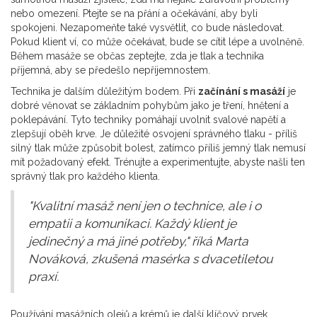
nebo omezení. Ptejte se na přání a očekávání, aby byli
spokojeni. Nezapomeňte také vysvětlit, co bude následovat.
Pokud klient ví, co může očekávat, bude se cítit lépe a uvolněně.
Během masáže se občas zeptejte, zda je tlak a technika
příjemná, aby se předešlo nepříjemnostem.
Technika je dalším důležitým bodem. Při
začínání s masáží
je
dobré věnovat se základním pohybům jako je tření, hnětení a
poklepávání. Tyto techniky pomáhají uvolnit svalové napětí a
zlepšují oběh krve. Je důležité osvojení správného tlaku - příliš
silný tlak může způsobit bolest, zatímco příliš jemný tlak nemusí
mít požadovaný efekt. Trénujte a experimentujte, abyste našli ten
správný tlak pro každého klienta.
"Kvalitní masáž není jen o technice, ale i o
empatii a komunikaci. Každý klient je
jedinečný a má jiné potřeby," říká Marta
Nováková, zkušená masérka s dvacetiletou
praxí.
Používání masážních olejů a krémů je další klíčový prvek.