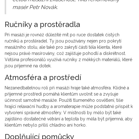
masér Petr Novák.
Ručníky a prostěradla
Při masáži je rovněž důležité mít po ruce dostatek čistých
ručníků a prostěradel. Ty jsou používány nejen pro pokrytí
masážního stolu, ale také pro zakrytí části těla klienta, které
nejsou právě masírovány, což zajišťuje pohodlí a diskrétnost.
Většina profesionálů využívá ručníky z měkkých materiálů, které
jsou příjemné na dotek.
Atmosféra a prostředí
Nezanedbatelnou roli při masáži hraje také atmosféra. Klidné a
příjemné prostředí pomáhá klientům uvolnit se a zvyšuje
účinnost samotné masáže. Použití tlumeného osvětlení, tiše
hrající relaxační hudby a aromaterapie může podstatně přispět k
vytvoření správné atmosféry. V místnosti by mělo být také
zajištěno dostatečné větrání a teplota by měla být příjemná, aby
klientům nebylo příliš chladno ani horko.
Doplňující pomůcky