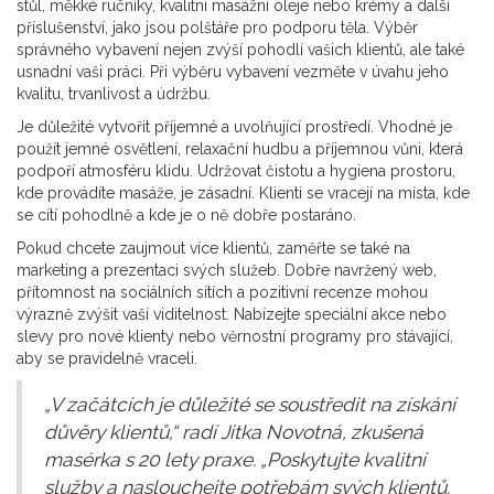
stůl, měkké ručníky, kvalitní masážní oleje nebo krémy a další
příslušenství, jako jsou polštáře pro podporu těla. Výběr
správného vybavení nejen zvýší pohodlí vašich klientů, ale také
usnadní vaši práci. Při výběru vybavení vezměte v úvahu jeho
kvalitu, trvanlivost a údržbu.
Je důležité vytvořit příjemné a uvolňující prostředí. Vhodné je
použít jemné osvětlení, relaxační hudbu a příjemnou vůni, která
podpoří atmosféru klidu. Udržovat čistotu a hygiena prostoru,
kde provádíte masáže, je zásadní. Klienti se vracejí na místa, kde
se cítí pohodlně a kde je o ně dobře postaráno.
Pokud chcete zaujmout více klientů, zaměřte se také na
marketing a prezentaci svých služeb. Dobře navržený web,
přítomnost na sociálních sítích a pozitivní recenze mohou
výrazně zvýšit vaší viditelnost. Nabízejte speciální akce nebo
slevy pro nové klienty nebo věrnostní programy pro stávající,
aby se pravidelně vraceli.
„V začátcích je důležité se soustředit na získání
důvěry klientů,“ radí Jitka Novotná, zkušená
masérka s 20 lety praxe. „Poskytujte kvalitní
služby a naslouchejte potřebám svých klientů.