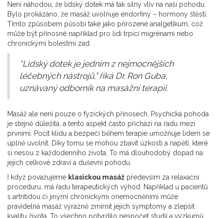
Není náhodou, že lidský dotek má tak silný vliv na naši pohodu.
Bylo prokázáno, že masáž uvolňuje endorfiny – hormony štěstí.
Tímto způsobem působí také jako přirozené analgetikum, což
může být přínosné například pro lidi trpící migrénami nebo
chronickými bolestmi zad.
“Lidský dotek je jedním z nejmocnějších
léčebných nástrojů,” říká Dr. Ron Guba,
uznávaný odborník na masážní terapii.
Masáž ale není pouze o fyzických přínosech. Psychická pohoda
je stejně důležitá, a tento aspekt často přichází na řadu mezi
prvními. Pocit klidu a bezpečí během terapie umožňuje lidem se
úplně uvolnit. Díky tomu se mohou zbavit úzkosti a napětí, které
si nesou z každodenního života. To má dlouhodobý dopad na
jejich celkové zdraví a duševní pohodu.
I když považujeme
klasickou masáž
především za relaxační
proceduru, má řadu terapeutických výhod. Například u pacientů
s artritidou či jinými chronickými onemocněními může
pravidelná masáž výrazně zmírnit jejich symptomy a zlepšit
kvalitu života. To všechno potvrdilo nespočet studií a výzkumů