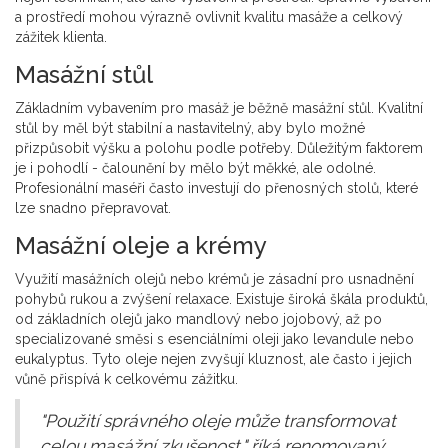
a prostředí mohou výrazně ovlivnit kvalitu masáže a celkový
zážitek klienta.
Masážní stůl
Základním vybavením pro masáž je běžně masážní stůl. Kvalitní
stůl by měl být stabilní a nastavitelný, aby bylo možné
přizpůsobit výšku a polohu podle potřeby. Důležitým faktorem
je i pohodlí - čalounění by mělo být měkké, ale odolné.
Profesionální maséři často investují do přenosných stolů, které
lze snadno přepravovat.
Masážní oleje a krémy
Využití masážních olejů nebo krémů je zásadní pro usnadnění
pohybů rukou a zvýšení relaxace. Existuje široká škála produktů,
od základních olejů jako mandlový nebo jojobový, až po
specializované směsi s esenciálními oleji jako levandule nebo
eukalyptus. Tyto oleje nejen zvyšují kluznost, ale často i jejich
vůně přispívá k celkovému zážitku.
"Použití správného oleje může transformovat
celou masážní zkušenost," říká renomovaný