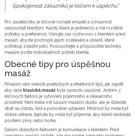
Spokojenost zákazníků je klíčem k úspěchu.“
Pro začátečníky je klíčové rozvíjet empatii a schopnost
naslouchat klientům. Každý klient je jedinečný a má rozdílné
potřeby a preference. Věnujte čas rozhovoru s klientem před
masáží, abyste pochopili jejich očekávání a oblasti, které
potřebují zvláštní péči. Poslouchejte a přizpůsobte techniky
masáže podle individuálních potřeb klienta.
Obecné tipy pro úspěšnou
masáž
Přináším vám několik praktických a efektivních tipů, jak zajistit,
aby vaše
klasická masáž
byla opravdu úspěšná. Jedním z
klíčových faktorů je vytvoření příjemného a relaxačního
prostředí. Není třeba mít luxusní masážní studio, ale je důležité
dbát na čistotu, klid a pohodlné vybavení. Místnost by měla být
dobře větraná, teplota by měla být příjemná, aby klient nestrádal
pocitem zimy nebo horka.
Dalším důležitým faktorem je komunikace s klientem. Před
samotnou masáží zjistěte, zda má nějaké zdravotní problémy