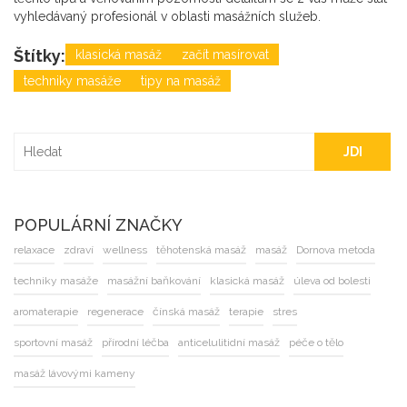
vyhledávaný profesionál v oblasti masážních služeb.
Štítky:
klasická masáž
začít masírovat
techniky masáže
tipy na masáž
JDI
POPULÁRNÍ ZNAČKY
relaxace
zdraví
wellness
těhotenská masáž
masáž
Dornova metoda
techniky masáže
masážní baňkování
klasická masáž
úleva od bolesti
aromaterapie
regenerace
čínská masáž
terapie
stres
sportovní masáž
přírodní léčba
anticelulitidní masáž
péče o tělo
masáž lávovými kameny