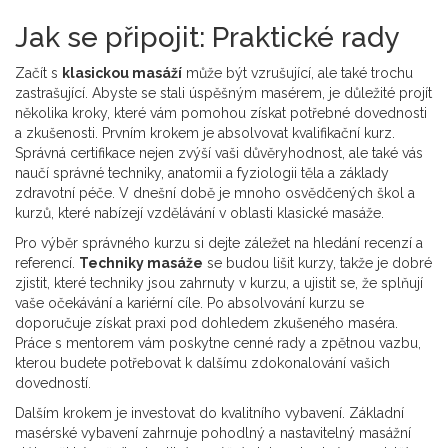
Jak se připojit: Praktické rady
Začít s
klasickou masáží
může být vzrušující, ale také trochu
zastrašující. Abyste se stali úspěšným masérem, je důležité projít
několika kroky, které vám pomohou získat potřebné dovednosti
a zkušenosti. Prvním krokem je absolvovat kvalifikační kurz.
Správná certifikace nejen zvýší vaši důvěryhodnost, ale také vás
naučí správné techniky, anatomii a fyziologii těla a základy
zdravotní péče. V dnešní době je mnoho osvědčených škol a
kurzů, které nabízejí vzdělávání v oblasti klasické masáže.
Pro výběr správného kurzu si dejte záležet na hledání recenzí a
referencí.
Techniky masáže
se budou lišit kurzy, takže je dobré
zjistit, které techniky jsou zahrnuty v kurzu, a ujistit se, že splňují
vaše očekávání a kariérní cíle. Po absolvování kurzu se
doporučuje získat praxi pod dohledem zkušeného maséra.
Práce s mentorem vám poskytne cenné rady a zpětnou vazbu,
kterou budete potřebovat k dalšímu zdokonalování vašich
dovedností.
Dalším krokem je investovat do kvalitního vybavení. Základní
masérské vybavení zahrnuje pohodlný a nastavitelný masážní