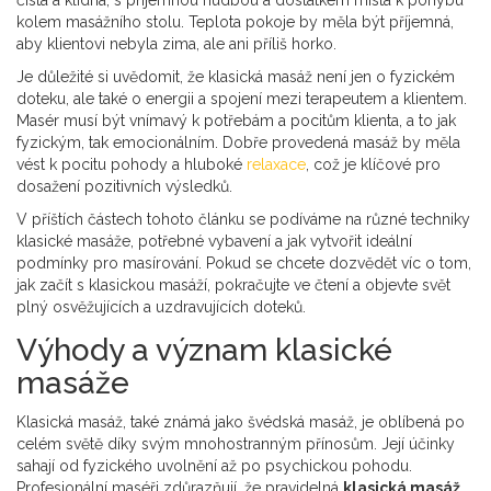
čistá a klidná, s příjemnou hudbou a dostatkem místa k pohybu
kolem masážního stolu. Teplota pokoje by měla být příjemná,
aby klientovi nebyla zima, ale ani příliš horko.
Je důležité si uvědomit, že klasická masáž není jen o fyzickém
doteku, ale také o energii a spojení mezi terapeutem a klientem.
Masér musí být vnímavý k potřebám a pocitům klienta, a to jak
fyzickým, tak emocionálním. Dobře provedená masáž by měla
vést k pocitu pohody a hluboké
relaxace
, což je klíčové pro
dosažení pozitivních výsledků.
V příštích částech tohoto článku se podíváme na různé techniky
klasické masáže, potřebné vybavení a jak vytvořit ideální
podmínky pro masírování. Pokud se chcete dozvědět víc o tom,
jak začít s klasickou masáží, pokračujte ve čtení a objevte svět
plný osvěžujících a uzdravujících doteků.
Výhody a význam klasické
masáže
Klasická masáž, také známá jako švédská masáž, je oblíbená po
celém světě díky svým mnohostranným přínosům. Její účinky
sahají od fyzického uvolnění až po psychickou pohodu.
Profesionální maséři zdůrazňují, že pravidelná
klasická masáž