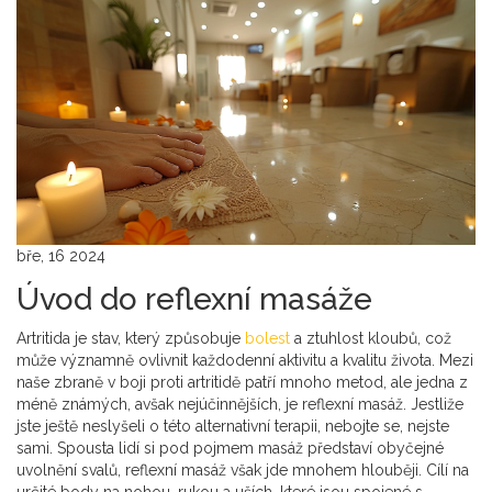
bře, 16 2024
Úvod do reflexní masáže
Artritida je stav, který způsobuje
bolest
a ztuhlost kloubů, což
může významně ovlivnit každodenní aktivitu a kvalitu života. Mezi
naše zbraně v boji proti artritidě patří mnoho metod, ale jedna z
méně známých, avšak nejúčinnějších, je reflexní masáž. Jestliže
jste ještě neslyšeli o této alternativní terapii, nebojte se, nejste
sami. Spousta lidí si pod pojmem masáž představí obyčejné
uvolnění svalů, reflexní masáž však jde mnohem hlouběji. Cílí na