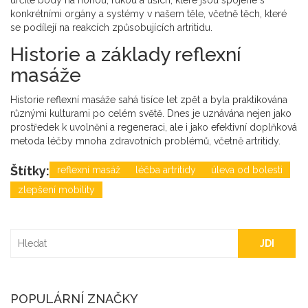
určité body na nohou, rukou a uších, které jsou spojené s
konkrétními orgány a systémy v našem těle, včetně těch, které
se podílejí na reakcích způsobujících artritidu.
Historie a základy reflexní
masáže
Historie reflexní masáže sahá tisíce let zpět a byla praktikována
různými kulturami po celém světě. Dnes je uznávána nejen jako
prostředek k uvolnění a regeneraci, ale i jako efektivní doplňková
metoda léčby mnoha zdravotních problémů, včetně artritidy.
Štítky:
reflexní masáž
léčba artritidy
úleva od bolesti
zlepšení mobility
JDI
POPULÁRNÍ ZNAČKY