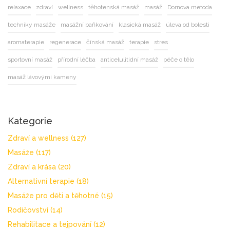
relaxace
zdraví
wellness
těhotenská masáž
masáž
Dornova metoda
techniky masáže
masážní baňkování
klasická masáž
úleva od bolesti
aromaterapie
regenerace
čínská masáž
terapie
stres
sportovní masáž
přírodní léčba
anticelulitidní masáž
péče o tělo
masáž lávovými kameny
Kategorie
Zdraví a wellness
(127)
Masáže
(117)
Zdraví a krása
(20)
Alternativní terapie
(18)
Masáže pro děti a těhotné
(15)
Rodičovství
(14)
Rehabilitace a tejpování
(12)