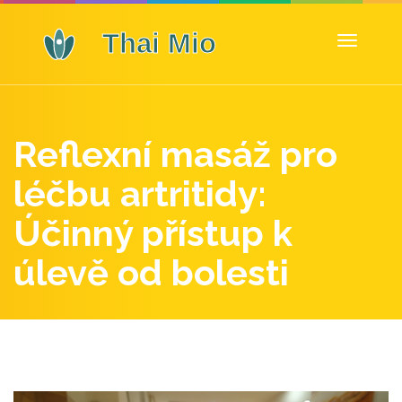
Zobrazit
navigaci
Reflexní masáž pro
léčbu artritidy:
Účinný přístup k
úlevě od bolesti