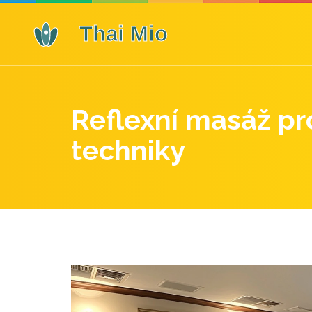
Reflexní masáž pro
techniky