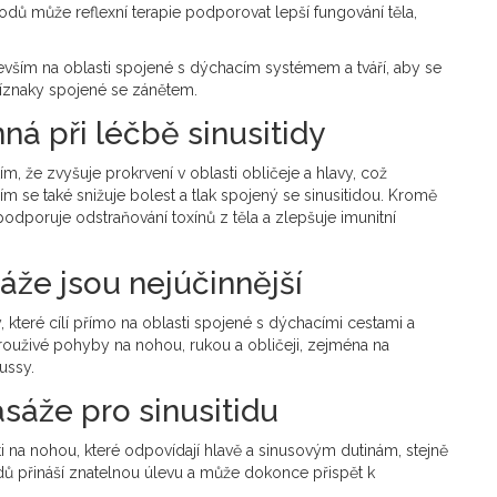
bodů může reflexní terapie podporovat lepší fungování těla,
evším na oblasti spojené s dýchacím systémem a tváří, aby se
říznaky spojené se zánětem.
ná při léčbě sinusitidy
m, že zvyšuje prokrvení v oblasti obličeje a hlavy, což
 se také snižuje bolest a tlak spojený se sinusitidou. Kromě
dporuje odstraňování toxínů z těla a zlepšuje imunitní
áže jsou nejúčinnější
, které cílí přímo na oblasti spojené s dýchacími cestami a
krouživé pohyby na nohou, rukou a obličeji, zejména na
ussy.
sáže pro sinusitidu
ti na nohou, které odpovídají hlavě a sinusovým dutinám, stejně
odů přináší znatelnou úlevu a může dokonce přispět k