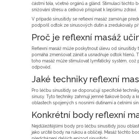
částmi těla, včetně orgánů a glánd. Stimulací těchto 
snižování stresu a celkově přispívat k lepšímu zdraví.
V případě sinusitidy se reflexní masáž zaměřuje před
podpořil odtok ze sinusových dutin a zredukovaly p
Proč je reflexní masáž učin
Reflexní masáž může poskytnout úlevu od sinusitidy tí
pomáhá zmenšovat zánět a usnadňuje odtok hlenů. Tím
toho masáž může stimulovat lymfatický systém, což po
odpověď.
Jaké techniky reflexní mas
Pro léčbu sinusitidy se doporučují specifické techniky
sinusy. Tyto techniky zahrnují jemné tlakové body a 
oblastech spojených s nosními dutinami a čelními sin
Konkrétní body reflexní ma
Nejdůležitějšími body pro léčbu sinusitidy jsou oblas
jako určité body na rukou a obličeji. Masáž těchto b
předcházení dalších epizod sinusitidy.