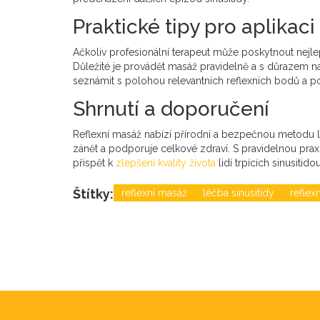
Praktické tipy pro aplikac
Ačkoliv profesionální terapeut může poskytnout nejle
Důležité je provádět masáž pravidelně a s důrazem n
seznámit s polohou relevantních reflexních bodů a p
Shrnutí a doporučení
Reflexní masáž nabízí přírodní a bezpečnou metodu lé
zánět a podporuje celkové zdraví. S pravidelnou pra
přispět k
zlepšení kvality života
lidí trpících sinusitidou
Štítky:
reflexní masáž
léčba sinusitidy
reflexn