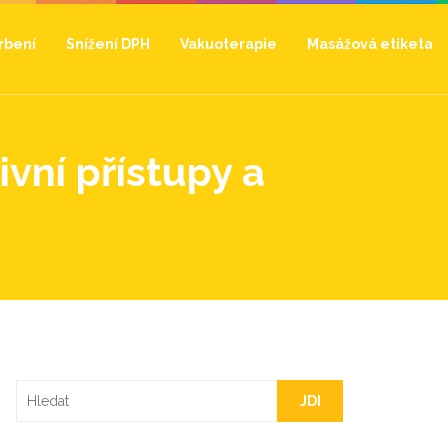
hrbení
Snížení DPH
Vakuoterapie
Masážová etiketa
ivní přístupy a
JDI