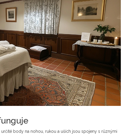
 funguje
že určité body na nohou, rukou a uších jsou spojeny s různými