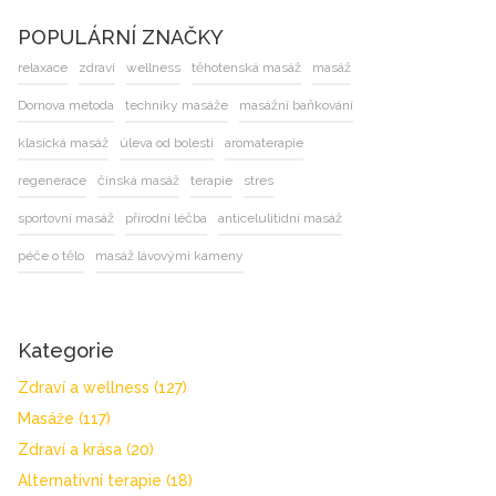
POPULÁRNÍ ZNAČKY
relaxace
zdraví
wellness
těhotenská masáž
masáž
Dornova metoda
techniky masáže
masážní baňkování
klasická masáž
úleva od bolesti
aromaterapie
regenerace
čínská masáž
terapie
stres
sportovní masáž
přírodní léčba
anticelulitidní masáž
péče o tělo
masáž lávovými kameny
Kategorie
Zdraví a wellness
(127)
Masáže
(117)
Zdraví a krása
(20)
Alternativní terapie
(18)