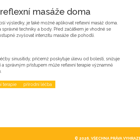
i reflexní masáže doma
pší výsledky, je také možné aplikovat reflexní masáž doma.
a správné techniky a body. Před začátkem je vhodné se
ostupně zvyšovat intenzitu masáže dle pohodlí.
čby sinusitidy, přičemž poskytuje úlevu od bolesti, snižuje
xí a správným přístupem může reflexní terapie významně
.
í terapie
přírodní léčba
© 2026. VŠECHNA PRÁVA VYHRAZ