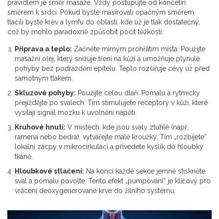
pravidlem je směr masáže. Vždy postupujte od končetin
směrem k srdci. Pokud byste masírovali opačným směrem,
tlačili byste krev a lymfu do oblastí, kde už je tlak dostatečný,
což by mohlo paradoxně způsobit pocit těžkosti.
Příprava a teplo:
Začněte mírným prohřátím místa. Použijte
masážní olej
, který
snižuje tření na kůži a umožňuje plynulé
pohyby bez podráždění epitelu
. Teplo rozšiřuje cévy už před
samotným tlakem.
Skluzové pohyby:
Použijte celou dlaň. Pomalu a rytmicky
přejíždějte po svalech. Tím stimulujete receptory v kůži, které
vysílají signál mozku k uvolnění napětí.
Kruhové hnutí:
V místech, kde jsou svaly ztuhlé (např.
ramena nebo bedra), vytvářejte malé kroužky. Tím „rozbijete“
lokální zácpy v mikrocirkulaci a přivedete kyslík do hloubky
tkáně.
Hloubkové stlačení:
Na konci každé sekce jemně stiskněte
sval a pomalu povolte. Tento efekt „pumpování“ je klíčový pro
vrácení deoxygenerované krve do žilního systému.