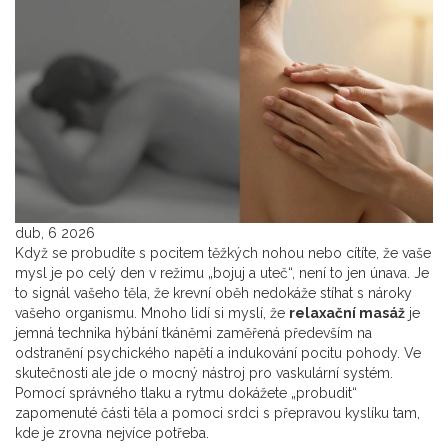
dub, 6 2026
Když se probudíte s pocitem těžkých nohou nebo cítíte, že vaše
mysl je po celý den v režimu „bojuj a uteč“, není to jen únava. Je
to signál vašeho těla, že krevní oběh nedokáže stíhat s nároky
vašeho organismu. Mnoho lidí si myslí, že
relaxační masáž
je
jemná technika hýbání tkáněmi zaměřená především na
odstranění psychického napětí a indukování pocitu pohody
. Ve
skutečnosti ale jde o mocný nástroj pro vaskulární systém.
Pomocí správného tlaku a rytmu dokážete „probudit“
zapomenuté části těla a pomoci srdci s přepravou kyslíku tam,
kde je zrovna nejvíce potřeba.