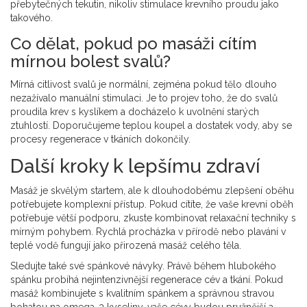
přebytečných tekutin, nikoliv stimulace krevního proudu jako
takového.
Co dělat, pokud po masáži cítím
mírnou bolest svalů?
Mírná citlivost svalů je normální, zejména pokud tělo dlouho
nezažívalo manuální stimulaci. Je to projev toho, že do svalů
proudila krev s kyslíkem a docházelo k uvolnění starých
ztuhlostí. Doporučujeme teplou koupel a dostatek vody, aby se
procesy regenerace v tkáních dokončily.
Další kroky k lepšímu zdraví
Masáž je skvělým startem, ale k dlouhodobému zlepšení oběhu
potřebujete komplexní přístup. Pokud cítíte, že vaše krevní oběh
potřebuje větší podporu, zkuste kombinovat relaxační techniky s
mírným pohybem. Rychlá procházka v přírodě nebo plavání v
teplé vodě fungují jako přirozená masáž celého těla.
Sledujte také své spánkové návyky. Právě během hlubokého
spánku probíhá nejintenzivnější regenerace cév a tkání. Pokud
masáž kombinujete s kvalitním spánkem a správnou stravou