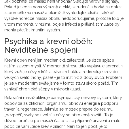
Jak poznáte, že masáž není vhodná? Sledujte varovné signály.
Pokud je jedna noha výrazně oteklá, zarudená a horká na dotek,
zapomeňte na masáž a okamžitě vyhledejte lékaře. Také při
vysoké horečce masáž oběhu nedoporučujeme, protože tělo je
v tom momentu v režimu boje s infekcí a přílišná stimulace by
mohla přetížit imunitní systém.
Psychika a krevní oběh:
Neviditelné spojení
Krevní oběh není jen mechanická záležitost. Je úzce spjat s
naším stavem mysli. V momentě stresu tělo vyplavuje adrenalin,
který zužuje cévy v kůži a trávicím traktu a redirectuje krev do
velkých svalů (nohy, paže) - je to instinkt z dobylovců. Problém
je, že v moderním světě jsme v tomto stavu skoro pořád. Tím
vznikají chronické zácpy v mikrocirkulaci.
Relaxační masáž aktivuje
parasympatický nervový systém
, který
odpovídá za zklidnění organismu, obnovu energií a podporu
trávení a regenerace
. Jakmile se mozek přepne do režimu
„bezpečí“, svaly se uvolní a cévy se přirozeně rozšíří. To je
důvod, proč se po masáži často cítíte příjemně unavení a máte
pocit, že vám „teče krev v žilách“. Není to jen pocit, je to