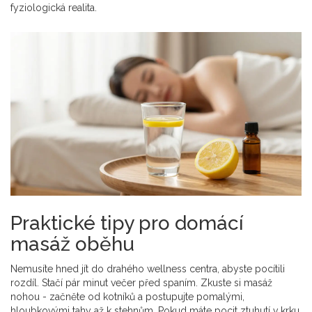
fyziologická realita.
Praktické tipy pro domácí
masáž oběhu
Nemusíte hned jít do drahého wellness centra, abyste pocítili
rozdíl. Stačí pár minut večer před spaním. Zkuste si masáž
nohou - začněte od kotníků a postupujte pomalými,
hloubkovými tahy až k stehnům. Pokud máte pocit ztuhutí v krku,