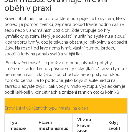
oběh v praxi
Krevní oběh není jen o srdci, které pumpuje. Je to systém, který
potřebuje pomoc zvenku, zejména pokud trávíte hodně času v
sedě nebo v anomálních pozicích. Zde vstupuje do hry
lymfatický systém
, který
je součástí imunitního systému a slouží
k transportu lymfy, což je tekutina obsahující bílkoviny a odpadní
látky
. Na rozdíl od krve nemá lymfa vlastní pumpu (srdce),
spoléhá tedy na pohyb svalů a vnější tlak.
Při relaxační masáži se používají dlouhé, plynulé pohyby
směrem k srdci. Tímto způsobem fyzicky „tlačíte“ krev a lymfu z
periferních částí těla (jako jsou chodidla nebo prsty na rukou)
zpět do centra. Je to podobné, jako když stlačíte hadici na
zahradu, abyste zvýšili tlak vody v místě výstupu. Výsledkem je
pocit lehkosti v končetinách a zmizení ranních otoků kotníků.
Srovnání vlivů různých typů masáží na oběh
Vliv na
Typ
Hlavní
Kdy ji
krevní
masáže
mechanismus
zvolit
oběh