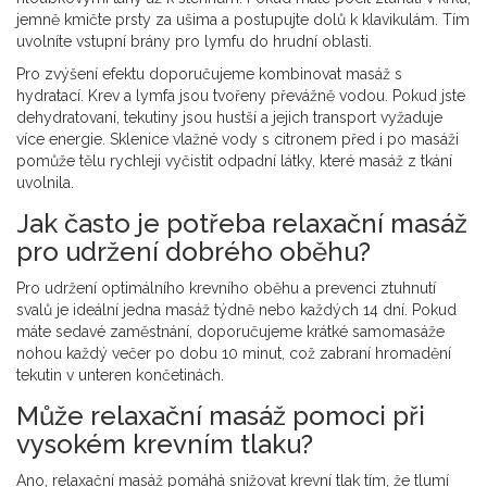
jemně kmičte prsty za ušima a postupujte dolů k klavikulám. Tím
uvolníte vstupní brány pro lymfu do hrudní oblasti.
Pro zvýšení efektu doporučujeme kombinovat masáž s
hydratací. Krev a lymfa jsou tvořeny převážně vodou. Pokud jste
dehydratovaní, tekutiny jsou hustší a jejich transport vyžaduje
více energie. Sklenice vlažné vody s citronem před i po masáži
pomůže tělu rychleji vyčistit odpadní látky, které masáž z tkání
uvolnila.
Jak často je potřeba relaxační masáž
pro udržení dobrého oběhu?
Pro udržení optimálního krevního oběhu a prevenci ztuhnutí
svalů je ideální jedna masáž týdně nebo každých 14 dní. Pokud
máte sedavé zaměstnání, doporučujeme krátké samomasáže
nohou každý večer po dobu 10 minut, což zabraní hromadění
tekutin v unteren končetinách.
Může relaxační masáž pomoci při
vysokém krevním tlaku?
Ano, relaxační masáž pomáhá snižovat krevní tlak tím, že tlumí