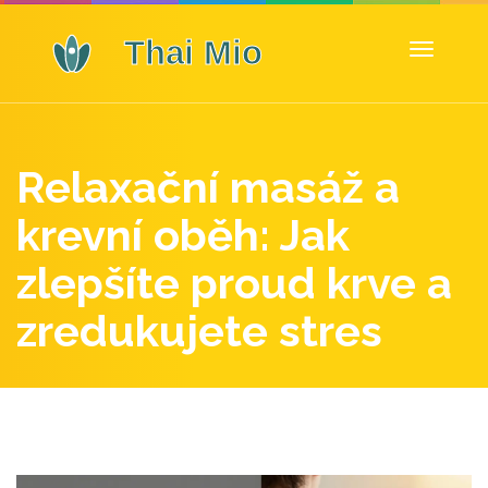
Zobrazit
navigaci
Relaxační masáž a
krevní oběh: Jak
zlepšíte proud krve a
zredukujete stres