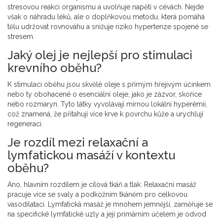
stresovou reakci organismu a uvolňuje napětí v cévách. Nejde
však o náhradu léků, ale o doplňkovou metodu, která pomáhá
tělu udržovat rovnováhu a snižuje riziko hypertenze spojené se
stresem.
Jaký olej je nejlepší pro stimulaci
krevního oběhu?
K stimulaci oběhu jsou skvělé oleje s přímým hřejivým účinkem
nebo ty obohacené o esenciální oleje, jako je zázvor, skořice
nebo rozmaryn. Tyto látky vyvolávají mírnou lokální hyperémii,
což znamená, že přitahují více krve k povrchu kůže a urychľují
regeneraci.
Je rozdíl mezi relaxační a
lymfatickou masáží v kontextu
oběhu?
Ano, hlavním rozdílem je cílová tkáň a tlak. Relaxační masáž
pracuje více se svaly a podkožním tkáněm pro celkovou
vasodilataci. Lymfatická masáž je mnohem jemnější, zaměřuje se
na specifické lymfatické uzly a její primárním účelem je odvod