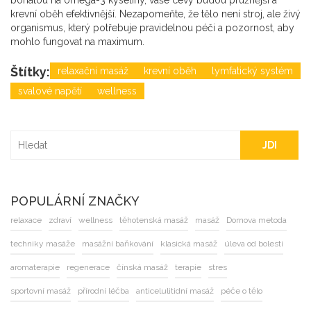
bohatou na omega-3 kyseliny, vaše cévy budou pružnější a
krevní oběh efektivnější. Nezapomeňte, že tělo není stroj, ale živý
organismus, který potřebuje pravidelnou péči a pozornost, aby
mohlo fungovat na maximum.
Štítky:
relaxační masáž
krevní oběh
lymfatický systém
svalové napětí
wellness
JDI
POPULÁRNÍ ZNAČKY
relaxace
zdraví
wellness
těhotenská masáž
masáž
Dornova metoda
techniky masáže
masážní baňkování
klasická masáž
úleva od bolesti
aromaterapie
regenerace
čínská masáž
terapie
stres
sportovní masáž
přírodní léčba
anticelulitidní masáž
péče o tělo