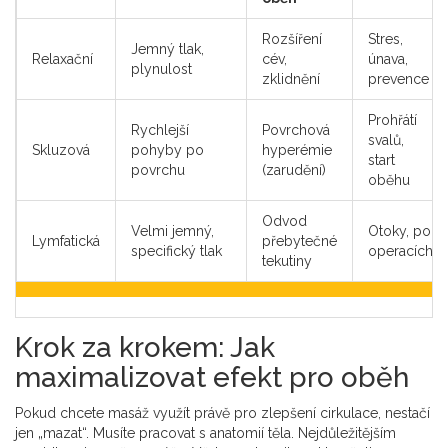
Rozšíření
Stres,
Jemný tlak,
Relaxační
cév,
únava,
plynulost
zklidnění
prevence
Prohřátí
Rychlejší
Povrchová
svalů,
Skluzová
pohyby po
hyperémie
start
povrchu
(zarudění)
oběhu
Odvod
Velmi jemný,
Otoky, po
Lymfatická
přebytečné
specifický tlak
operacích
tekutiny
Krok za krokem: Jak
maximalizovat efekt pro oběh
Pokud chcete masáž využít právě pro zlepšení cirkulace, nestačí
jen „mazat“. Musíte pracovat s anatomií těla. Nejdůležitějším