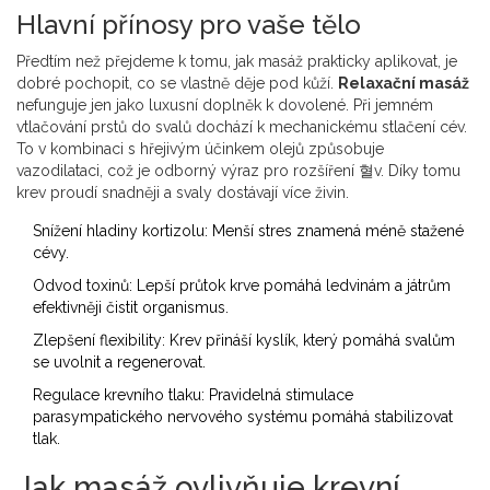
Hlavní přínosy pro vaše tělo
Předtím než přejdeme k tomu, jak masáž prakticky aplikovat, je
dobré pochopit, co se vlastně děje pod kůží.
Relaxační masáž
nefunguje jen jako luxusní doplněk k dovolené. Při jemném
vtlačování prstů do svalů dochází k mechanickému stlačení cév.
To v kombinaci s hřejivým účinkem olejů způsobuje
vazodilataci, což je odborný výraz pro rozšíření 혈v. Díky tomu
krev proudí snadněji a svaly dostávají více živin.
Snížení hladiny kortizolu: Menší stres znamená méně stažené
cévy.
Odvod toxinů: Lepší průtok krve pomáhá ledvinám a játrům
efektivněji čistit organismus.
Zlepšení flexibility: Krev přináší kyslík, který pomáhá svalům
se uvolnit a regenerovat.
Regulace krevního tlaku: Pravidelná stimulace
parasympatického nervového systému pomáhá stabilizovat
tlak.
Jak masáž ovlivňuje krevní