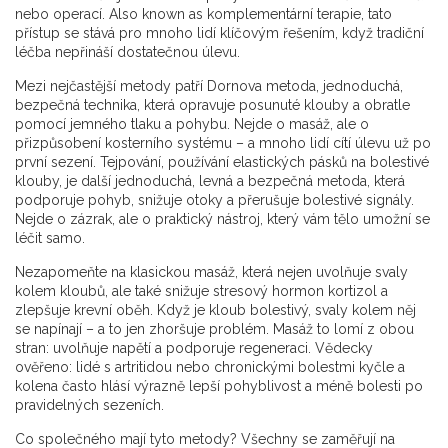
nebo operací
. Also known as
komplementární terapie
, tato
přístup se stává pro mnoho lidí klíčovým řešením, když tradiční
léčba nepřináší dostatečnou úlevu.
Mezi nejčastější metody patří
Dornova metoda
,
jednoduchá,
bezpečná technika, která opravuje posunuté klouby a obratle
pomocí jemného tlaku a pohybu
. Nejde o masáž, ale o
přizpůsobení kosterního systému – a mnoho lidí cítí úlevu už po
první sezení.
Tejpování
,
používání elastických pásků na bolestivé
klouby
, je další jednoduchá, levná a bezpečná metoda, která
podporuje pohyb, snižuje otoky a přerušuje bolestivé signály.
Nejde o zázrak, ale o praktický nástroj, který vám tělo umožní se
léčit samo.
Nezapomeňte na
klasickou masáž
,
která nejen uvolňuje svaly
kolem kloubů, ale také snižuje stresový hormon kortizol a
zlepšuje krevní oběh
. Když je kloub bolestivý, svaly kolem něj
se napínají – a to jen zhoršuje problém. Masáž to lomí z obou
stran: uvolňuje napětí a podporuje regeneraci. Vědecky
ověřeno: lidé s artritidou nebo chronickými bolestmi kyčle a
kolena často hlásí výrazně lepší pohyblivost a méně bolesti po
pravidelných sezeních.
Co společného mají tyto metody? Všechny se zaměřují na