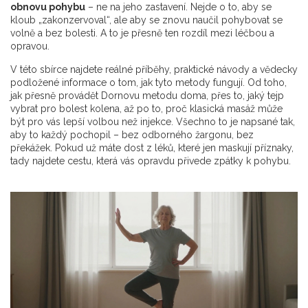
obnovu pohybu
– ne na jeho zastavení. Nejde o to, aby se
kloub „zakonzervoval“, ale aby se znovu naučil pohybovat se
volně a bez bolesti. A to je přesně ten rozdíl mezi léčbou a
opravou.
V této sbírce najdete reálné příběhy, praktické návody a vědecky
podložené informace o tom, jak tyto metody fungují. Od toho,
jak přesně provádět Dornovu metodu doma, přes to, jaký tejp
vybrat pro bolest kolena, až po to, proč klasická masáž může
být pro vás lepší volbou než injekce. Všechno to je napsané tak,
aby to každý pochopil – bez odborného žargonu, bez
překážek. Pokud už máte dost z léků, které jen maskují příznaky,
tady najdete cestu, která vás opravdu přivede zpátky k pohybu.