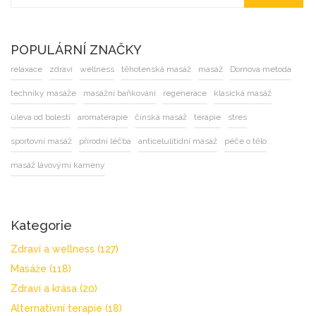
POPULÁRNÍ ZNAČKY
relaxace
zdraví
wellness
těhotenská masáž
masáž
Dornova metoda
techniky masáže
masážní baňkování
regenerace
klasická masáž
úleva od bolesti
aromaterapie
čínská masáž
terapie
stres
sportovní masáž
přírodní léčba
anticelulitidní masáž
péče o tělo
masáž lávovými kameny
Kategorie
Zdraví a wellness
(127)
Masáže
(118)
Zdraví a krása
(20)
Alternativní terapie
(18)