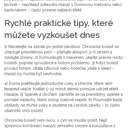
technik – například zdravotní masáž s Dornovou metodou nebo
baňkováním – často přinese nejlepší efekt.
Rychlé praktické tipy, které
můžete vyzkoušet dnes
1) Nečekejte na zázrak po jedné návštěvě. Chronická bolest se
zlepšuje pravidelnou péčí – plánujte alespoň 3–6 sezení a
sledujte změny. 2) Komunikujte s masérem: ukažte přesně místo
bolesti, popište spouštěče a historii problému. 3) Když bolest
provází brnění, ztráta citlivosti nebo horečka, jděte k lékaři –
masáž by mohla být nevhodná.
4) Doma praktikujte jednoduché cviky a strečink, které vám
terapeut ukáže. Krátké 5–10 minut denně pomůže udržet efekt
masáže. 5) Spánek a dýchání: zaměřte se na pravidelný spánek a
pomalé nádechy, které snižují svalové napětí. 6) Používejte teplé
obklady na ztuhlé svaly a studené na čerstvé záněty – to často
okamžitě sníží bolest.
Chronická bolest není něco, s čím se musíte smířit. Najít
správnou kombinaci masáží, jemného cvičení a konzultace s