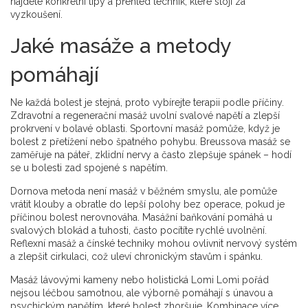
najdete konkrétní tipy a přehled technik, které stojí za
vyzkoušení.
Jaké masáže a metody
pomáhají
Ne každá bolest je stejná, proto vybírejte terapii podle příčiny.
Zdravotní a regenerační masáž uvolní svalové napětí a zlepší
prokrvení v bolavé oblasti. Sportovní masáž pomůže, když je
bolest z přetížení nebo špatného pohybu. Breussova masáž se
zaměřuje na páteř, zklidní nervy a často zlepšuje spánek – hodí
se u bolesti zad spojené s napětím.
Dornova metoda není masáž v běžném smyslu, ale pomůže
vrátit klouby a obratle do lepší polohy bez operace, pokud je
příčinou bolest nerovnováha. Masážní baňkování pomáhá u
svalových blokád a tuhosti, často pocítíte rychlé uvolnění.
Reflexní masáž a čínské techniky mohou ovlivnit nervový systém
a zlepšit cirkulaci, což uleví chronickým stavům i spánku.
Masáž lávovými kameny nebo holistická Lomi Lomi pořád
nejsou léčbou samotnou, ale výborně pomáhají s únavou a
psychickým napětím, které bolest zhoršuje. Kombinace více