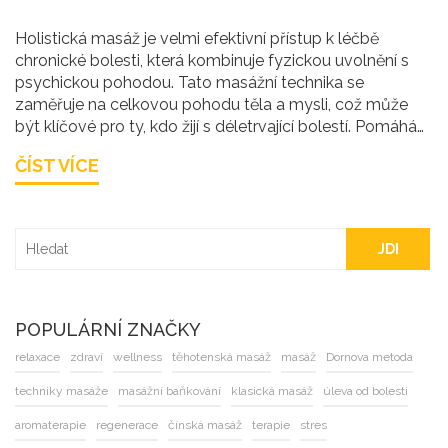
Holistická masáž je velmi efektivní přístup k léčbě
chronické bolesti, která kombinuje fyzickou uvolnění s
psychickou pohodou. Tato masážní technika se
zaměřuje na celkovou pohodu těla a mysli, což může
být klíčové pro ty, kdo žijí s déletrvající bolestí. Pomáhá
nejen snižovat bolest, ale také zlepšovat kvalitu spánku
ČÍST VÍCE
a podporovat pozitivní náladu. Kromě fyzického
uvolnění tak přináší i důležité mentální benefity. Pro
mnoho lidí se stala nedílnou součástí jejich osobní péče
a strategie pro zvládání bolesti.
JDI
POPULÁRNÍ ZNAČKY
relaxace
zdraví
wellness
těhotenská masáž
masáž
Dornova metoda
techniky masáže
masážní baňkování
klasická masáž
úleva od bolesti
aromaterapie
regenerace
čínská masáž
terapie
stres