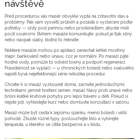
návštěvě
Před procedurou vás masér obvykle vyptá na zdravotní stav a
problémy. Pak vám vysvětlí průběh a požádá o vyzlečení podle
potřeby — vždy pod peřinou nebo prostěradlem, abyste měli
pocit soukromí. Během masáže komunikujte: pokud je tlak silný
nebo naopak slabý, klidně to řekněte.
Některé masáže mohou po aplikaci zanechat lehké modřiny
(např. baňkování) nebo únavu, což je normální. Po masáži pijte
hodně vody, pomůže to odvést toxiny a podpoří regeneraci.
Pravidelnost se vyplácí — u chronických bolestí nebo svalového
napětí bývá nejefektivnější série několika procedur.
Chcete-li si masáž vyzkoušet doma, začněte jednoduchými
technikami: jemné hnětení ramen, masáž hlavy proti únavě nebo
břišní krátké kruhové pohyby pro lepší trávení u dětí. Pokud si
nejste jistí, vyhledejte kurz nebo domluvte konzultaci v salonu.
Masáž může být cesta k lepšímu spánku, menší bolesti i větší
pohodě. Zkuste různé typy, poslouchejte tělo a vybírejte
terapeuta, u kterého se cítíte bezpečně a v klidu.