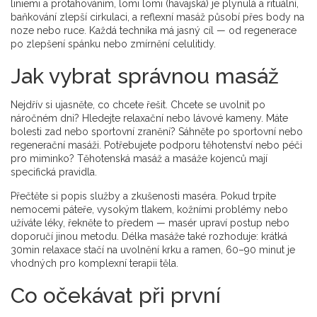
liniemi a protahováním, lomi lomi (havajská) je plynulá a rituální,
baňkování zlepší cirkulaci, a reflexní masáž působí přes body na
noze nebo ruce. Každá technika má jasný cíl — od regenerace
po zlepšení spánku nebo zmírnění celulitidy.
Jak vybrat správnou masáž
Nejdřív si ujasněte, co chcete řešit. Chcete se uvolnit po
náročném dni? Hledejte relaxační nebo lávové kameny. Máte
bolesti zad nebo sportovní zranění? Sáhněte po sportovní nebo
regenerační masáži. Potřebujete podporu těhotenství nebo péči
pro miminko? Těhotenská masáž a masáže kojenců mají
specifická pravidla.
Přečtěte si popis služby a zkušenosti maséra. Pokud trpíte
nemocemi páteře, vysokým tlakem, kožními problémy nebo
užíváte léky, řekněte to předem — masér upraví postup nebo
doporučí jinou metodu. Délka masáže také rozhoduje: krátká
30min relaxace stačí na uvolnění krku a ramen, 60–90 minut je
vhodných pro komplexní terapii těla.
Co očekávat při první