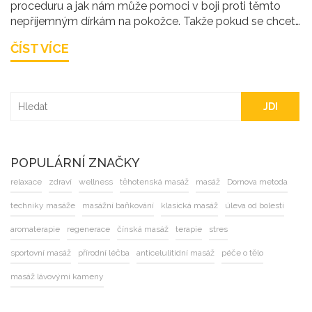
proceduru a jak nám může pomoci v boji proti těmto
nepříjemným dírkám na pokožce. Takže pokud se chcete
dozvědět více o této metode a jak se jí využít, zůstaňte
ČÍST VÍCE
se mnou. Ráda s vámi tyto informace sdílím.
JDI
POPULÁRNÍ ZNAČKY
relaxace
zdraví
wellness
těhotenská masáž
masáž
Dornova metoda
techniky masáže
masážní baňkování
klasická masáž
úleva od bolesti
aromaterapie
regenerace
čínská masáž
terapie
stres
sportovní masáž
přírodní léčba
anticelulitidní masáž
péče o tělo
masáž lávovými kameny