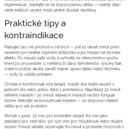
regenerace), zeptejte se na doporučenou délku — někdy stačí
série kratších sezení místo jedné dlouhé návštěvy.
Praktické tipy a
kontraindikace
Plánujte čas i na příchod a odchod — pět až deset minut před
sezením pro krátké vyplnění dotazníku a po masáži na dozrání
efektu. Po masáži pijte vodu a vyhněte se intenzivnímu sportu
hned po proceduře. U některých stavů (těhotenství, vysoký tlak,
srdeční potíže, akutní zánět) masér upraví délku nebo techniku
— vždy to sdělte předem.
Chcete-li kombinovat více terapií, zvažte dvě kratší sezení v
jednom dni nebo jedno delší s přestávkou. Například 30 minut
reflexní masáže + 30 minut relaxační masáže na tělo funguje
dobře. Nebojte se konzultovat maséra — on doporučí ideální
délku pro váš problém.
Shrnutí v praxi: 30 min pro konkrétní oblast, 60 min jako
standard pro celé tělo, 90–120 min pro hloubkové nebo rituální
sezení. Pokud váháte, rezervujte 60 minut a proberte možnosti s