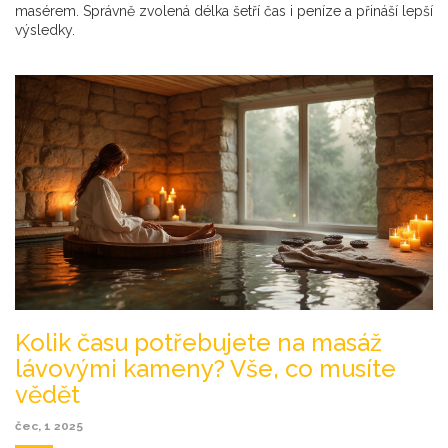
masérem. Správně zvolená délka šetří čas i peníze a přináší lepší
výsledky.
Kolik času potřebujete na masáž
lávovými kameny? Vše, co musíte
vědět
čec, 1 2025