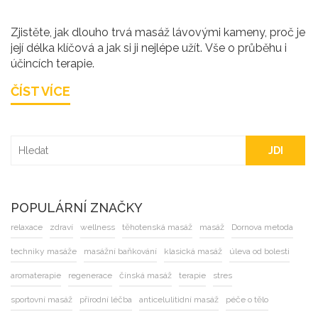
Zjistěte, jak dlouho trvá masáž lávovými kameny, proč je
její délka klíčová a jak si ji nejlépe užít. Vše o průběhu i
účincích terapie.
ČÍST VÍCE
JDI
POPULÁRNÍ ZNAČKY
relaxace
zdraví
wellness
těhotenská masáž
masáž
Dornova metoda
techniky masáže
masážní baňkování
klasická masáž
úleva od bolesti
aromaterapie
regenerace
čínská masáž
terapie
stres
sportovní masáž
přírodní léčba
anticelulitidní masáž
péče o tělo