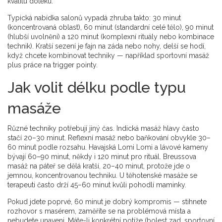
kvalitu doteku.
Typická nabídka salonů vypadá zhruba takto: 30 minut
(koncentrovaná oblast), 60 minut (standardní celé tělo), 90 minut
(hlubší uvolnění) a 120 minut (komplexní rituály nebo kombinace
technik). Kratší sezení je fajn na záda nebo nohy, delší se hodí,
když chcete kombinovat techniky — například sportovní masáž
plus práce na trigger pointy.
Jak volit délku podle typu
masáže
Různé techniky potřebují jiný čas. Indická masáž hlavy často
stačí 20–30 minut. Reflexní masáž nebo baňkování obvykle 30–
60 minut podle rozsahu. Havajská Lomi Lomi a lávové kameny
bývají 60–90 minut, někdy i 120 minut pro rituál. Breussova
masáž na páteř se dělá kratší, 20–40 minut, protože jde o
jemnou, koncentrovanou techniku. U těhotenské masáže se
terapeuti často drží 45–60 minut kvůli pohodlí maminky.
Pokud jdete poprvé, 60 minut je dobrý kompromis — stihnete
rozhovor s masérem, zaměříte se na problémová místa a
nebudete unaveni. Máte-li konkrétní potíže (bolest zad, sportovní