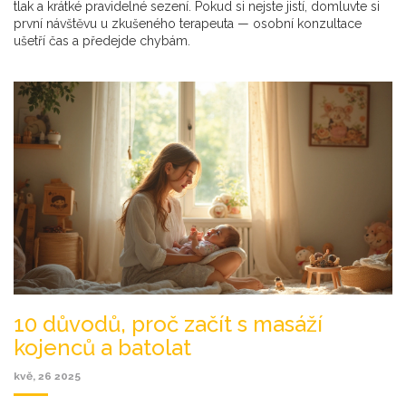
tlak a krátké pravidelné sezení. Pokud si nejste jistí, domluvte si
první návštěvu u zkušeného terapeuta — osobní konzultace
ušetří čas a předejde chybám.
10 důvodů, proč začít s masáží
kojenců a batolat
kvě, 26 2025