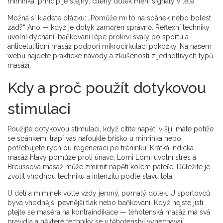
miminka, princip je stejný: cílený dotek mění signály v těle.
Možná si kladete otázku: „Pomůže mi to na spánek nebo bolest
zad?“ Ano — když je dotyk zaměřen správně. Reflexní techniky
uvolní dýchání, baňkování lépe prokrví svaly po sportu a
anticelulitidní masáž podpoří mikrocirkulaci pokožky. Na našem
webu najdete praktické návody a zkušenosti z jednotlivých typů
masáží.
Kdy a proč použít dotykovou
stimulaci
Použijte dotykovou stimulaci, když cítíte napětí v šíji, máte potíže
se spánkem, trápí vás nafouklé bříško u miminka nebo
potřebujete rychlou regeneraci po tréninku. Krátká indická
masáž hlavy pomůže proti únavě, Lomi Lomi uvolní stres a
Breussova masáž může zmírnit napětí kolem páteře. Důležité je
zvolit vhodnou techniku a intenzitu podle stavu těla.
U dětí a miminek volte vždy jemný, pomalý dotek. U sportovců
bývá vhodnější pevnější tlak nebo baňkování. Když nejste jistí,
ptejte se maséra na kontraindikace — těhotenská masáž má svá
pravidla a některé techniky se v těhotenství vynechávají.