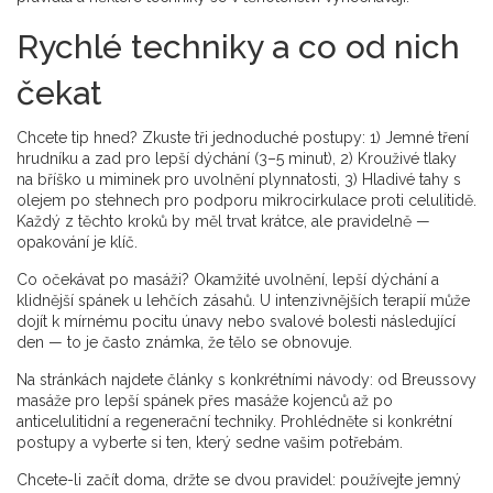
Rychlé techniky a co od nich
čekat
Chcete tip hned? Zkuste tři jednoduché postupy: 1) Jemné tření
hrudníku a zad pro lepší dýchání (3–5 minut), 2) Krouživé tlaky
na bříško u miminek pro uvolnění plynnatosti, 3) Hladivé tahy s
olejem po stehnech pro podporu mikrocirkulace proti celulitidě.
Každý z těchto kroků by měl trvat krátce, ale pravidelně —
opakování je klíč.
Co očekávat po masáži? Okamžité uvolnění, lepší dýchání a
klidnější spánek u lehčích zásahů. U intenzivnějších terapií může
dojít k mírnému pocitu únavy nebo svalové bolesti následující
den — to je často známka, že tělo se obnovuje.
Na stránkách najdete články s konkrétními návody: od Breussovy
masáže pro lepší spánek přes masáže kojenců až po
anticelulitidní a regenerační techniky. Prohlédněte si konkrétní
postupy a vyberte si ten, který sedne vašim potřebám.
Chcete-li začít doma, držte se dvou pravidel: používejte jemný