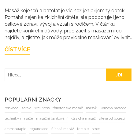
Masáž kojenců a batolat je víc než jen příjemný dotek.
Pomáhá nejen ke zklidnění dítěte, ale podporuje i jeho
celkové zdraví, vývoj a vztah s rodičem. V článku
najdete konkrétní důvody, proč začít s masážemi co
nejdřív, a zjistíte, jak může pravidelné masírování ovlivnit
spánek, trávení i emoční pohodu malých dětí. Nechybí
ČÍST VÍCE
ani praktické tipy, jak a kdy s masáží začít. Připravte se
objevit výhody, které vás možná ani nenapadly.
JDI
POPULÁRNÍ ZNAČKY
relaxace
zdraví
wellness
těhotenská masáž
masáž
Dornova metoda
techniky masáže
masážní baňkování
klasická masáž
úleva od bolesti
aromaterapie
regenerace
čínská masáž
terapie
stres