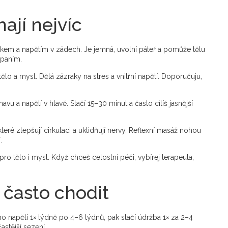
jí nejvíc
em a napětím v zádech. Je jemná, uvolní páteř a pomůže tělu
spaním.
 tělo a mysl. Dělá zázraky na stres a vnitřní napětí. Doporučuju,
u a napětí v hlavě. Stačí 15–30 minut a často cítíš jasnější
ré zlepšují cirkulaci a uklidňují nervy. Reflexní masáž nohou
.
ro tělo i mysl. Když chceš celostní péči, vybírej terapeuta,
 často chodit
ého napětí 1× týdně po 4–6 týdnů, pak stačí údržba 1× za 2–4
astější sezení.