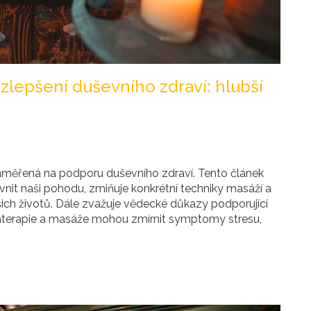
lepšení duševního zdraví: hlubší
měřená na podporu duševního zdraví. Tento článek
ivnit naši pohodu, zmiňuje konkrétní techniky masáží a
ašich životů. Dále zvažuje vědecké důkazy podporující
omaterapie a masáže mohou zmírnit symptomy stresu,