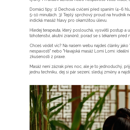
Domácí tipy: 1) Dechová cvičení před spaním (4–6 hl
5–10 minutách. 3) Teplý sprchový proud na hrudník n
indická masáž hlavy pro okamžitou úlevu.
Hledej terapeuta, který poslouchá, vysvětlí postup a u
těhotenství, akutní zranění), poraď se s lékařem před 
Chceš vědět víc? Na našem webu najdeš články jako "
nespavosti" nebo "Havajská masáž Lomi Lomi: ideální 
zkušenosti z praxe.
Masáž není zázrak přes noc, ale je to jednoduchý, pří
jednu techniku, dej si pár sezení, sleduj změny a najdi