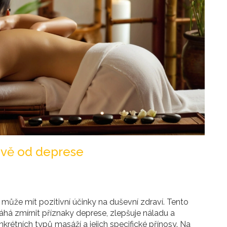
levě od deprese
 může mít pozitivní účinky na duševní zdraví. Tento
há zmírnit příznaky deprese, zlepšuje náladu a
rétních typů masáží a jejich specifické přínosy. Na