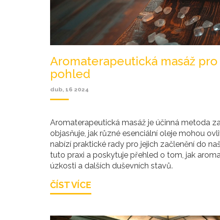
Aromaterapeutická masáž pro z
pohled
dub, 16 2024
Aromaterapeutická masáž je účinná metoda za
objasňuje, jak různé esenciální oleje mohou ovl
nabízí praktické rady pro jejich začlenění do n
tuto praxi a poskytuje přehled o tom, jak ar
úzkosti a dalších duševních stavů.
ČÍST VÍCE