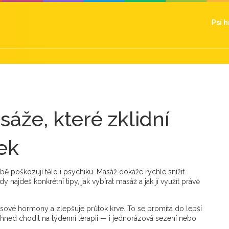
Psí 
sáže, které zklidní
ek
ě poškozují tělo i psychiku. Masáž dokáže rychle snížit
dy najdeš konkrétní tipy, jak vybírat masáž a jak jí využít právě
resové hormony a zlepšuje průtok krve. To se promítá do lepší
 hned chodit na týdenní terapii — i jednorázová sezení nebo