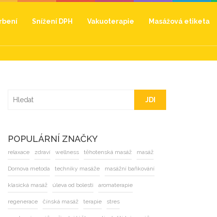
hrbení
Snížení DPH
Vakuoterapie
Masážová etiketa
JDI
POPULÁRNÍ ZNAČKY
relaxace
zdraví
wellness
těhotenská masáž
masáž
Dornova metoda
techniky masáže
masážní baňkování
klasická masáž
úleva od bolesti
aromaterapie
regenerace
čínská masáž
terapie
stres