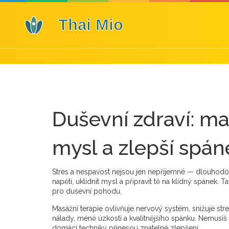
Duševní zdraví: ma
mysl a zlepší spán
Stres a nespavost nejsou jen nepříjemné — dlouhodob
napětí, uklidnit mysl a připravit tě na klidný spánek. Ta
pro duševní pohodu.
Masážní terapie ovlivňuje nervový systém, snižuje st
nálady, méně úzkosti a kvalitnějšího spánku. Nemusíš
domácí techniky přinesou znatelné zlepšení.