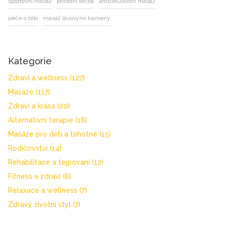
sportovní masáž
přírodní léčba
anticelulitidní masáž
péče o tělo
masáž lávovými kameny
Kategorie
Zdraví a wellness
(127)
Masáže
(117)
Zdraví a krása
(20)
Alternativní terapie
(18)
Masáže pro děti a těhotné
(15)
Rodičovství
(14)
Rehabilitace a tejpování
(12)
Fitness a zdraví
(8)
Relaxace a wellness
(7)
Zdravý životní styl
(7)