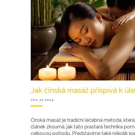
Jak čínská masáž přispívá k ú
čec, 27 2024
Čínská masáž je tradiční léčebná metoda, která
článek zkoumá, jak tato prastará technika pomá
celkovou pohodu. Představíme také několik konk