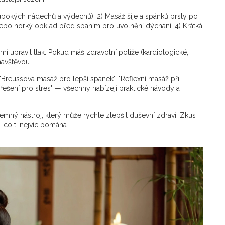
ubokých nádechů a výdechů). 2) Masáž šíje a spánků prsty po
ebo horký obklad před spaním pro uvolnění dýchání. 4) Krátká
mí upravit tlak. Pokud máš zdravotní potíže (kardiologické,
návštěvou.
Breussova masáž pro lepší spánek", "Reflexní masáž při
řešení pro stres" — všechny nabízejí praktické návody a
jemný nástroj, který může rychle zlepšit duševní zdraví. Zkus
, co ti nejvíc pomáhá.