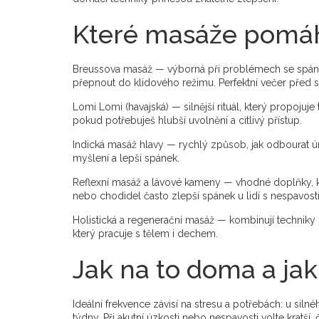
Které masáže pomáha
Breussova masáž — výborná při problémech se spánk
přepnout do klidového režimu. Perfektní večer před 
Lomi Lomi (havajská) — silnější rituál, který propojuje
pokud potřebuješ hlubší uvolnění a citlivý přístup.
Indická masáž hlavy — rychlý způsob, jak odbourat únav
myšlení a lepší spánek.
Reflexní masáž a lávové kameny — vhodné doplňky, kte
nebo chodidel často zlepší spánek u lidí s nespavostí
Holistická a regenerační masáž — kombinují techniky p
který pracuje s tělem i dechem.
Jak na to doma a jak
Ideální frekvence závisí na stresu a potřebách: u siln
týdny. Při akutní úzkosti nebo nespavosti volte kratší, č