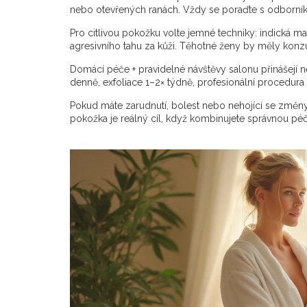
nebo otevřených ranách. Vždy se poraďte s odborní
Pro citlivou pokožku volte jemné techniky: indická ma
agresivního tahu za kůži. Těhotné ženy by měly kon
Domácí péče + pravidelné návštěvy salonu přinášejí 
denně, exfoliace 1–2× týdně, profesionální procedur
Pokud máte zarudnutí, bolest nebo nehojící se změny
pokožka je reálný cíl, když kombinujete správnou péči