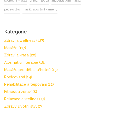
sportovní masáž
přírodní léčba
anticelulitidní masáž
péče o tělo
masáž lávovými kameny
Kategorie
Zdraví a wellness
(127)
Masáže
(117)
Zdraví a krása
(20)
Alternativní terapie
(18)
Masáže pro děti a těhotné
(15)
Rodičovství
(14)
Rehabilitace a tejpování
(12)
Fitness a zdraví
(8)
Relaxace a wellness
(7)
Zdravý životní styl
(7)