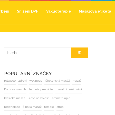
hrbení
Snížení DPH
Vakuoterapie
Masážová etiketa
JDI
POPULÁRNÍ ZNAČKY
relaxace
zdraví
wellness
těhotenská masáž
masáž
Dornova metoda
techniky masáže
masážní baňkování
klasická masáž
úleva od bolesti
aromaterapie
regenerace
čínská masáž
terapie
stres