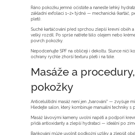
Ráno pokožku jemně očistěte a naneste lehký hydratač
základní exfoliaci 1–2× týdně — mechanická (kartáč
pleti).
Suché kartáčování před sprchou zlepší krevní oběh a 
velký rozdíl. Po sprše natřete tělo olejem nebo kré
povrch pokožky.
Nepodceňujte SPF na obličeji i dekoltu. Slunce ničí k
ochrany rychle zhorší texturu pleti i na těle.
Masáže a procedury, 
pokožky
Anticelulitidní masáž není jen „tvarování“ — zvyšuje 
Hledejte salon, který kombinuje manuální techniky s př
Masáž lávovými kameny uvolní napětí a podpoří krev
přidá antioxidanty a zlepší hydrataci — ideální po zim
Baňkování může uvolnit podkožní uzlíky a zlepšit obě