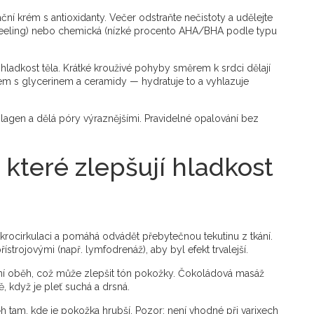
ní krém s antioxidanty. Večer odstraňte nečistoty a udělejte
, peeling) nebo chemická (nízké procento AHA/BHA podle typu
hladkost těla. Krátké krouživé pohyby směrem k srdci dělají
mem s glycerinem a ceramidy — hydratuje to a vyhlazuje
olagen a dělá póry výraznějšími. Pravidelné opalování bez
které zlepšují hladkost
mikrocirkulaci a pomáhá odvádět přebytečnou tekutinu z tkání.
ístrojovými (např. lymfodrenáž), aby byl efekt trvalejší.
ní oběh, což může zlepšit tón pokožky. Čokoládová masáž
ě, když je pleť suchá a drsná.
h tam, kde je pokožka hrubší. Pozor: není vhodné při varixech