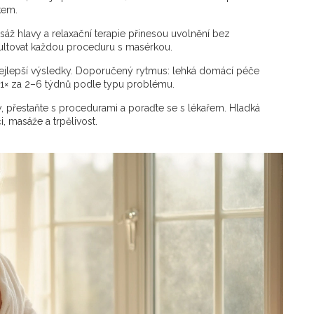
kem.
sáž hlavy a relaxační terapie přinesou uvolnění bez
zultovat každou proceduru s masérkou.
nejlepší výsledky. Doporučený rytmus: lehká domácí péče
a 1× za 2–6 týdnů podle typu problému.
, přestaňte s procedurami a poraďte se s lékařem. Hladká
, masáže a trpělivost.