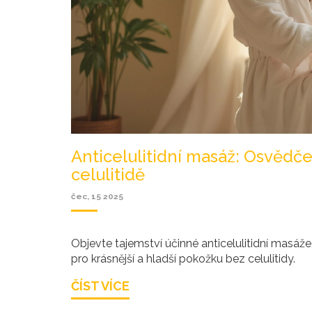
Anticelulitidní masáž: Osvědčen
celulitidě
čec, 15 2025
Objevte tajemství účinné anticelulitidní masáž
pro krásnější a hladší pokožku bez celulitidy.
ČÍST VÍCE