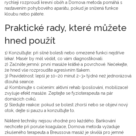
rychleji rozproudí krevní oběh a Dornova metoda pomáhá s
nastavením pohybového aparátu, pokud je snížená funkce
kloubu nebo páteře.
Praktické rady, které můžete
hned použít
1) Konzultujte: při silné bolesti nebo omezené funkci nejdříve
lékař. Masér by měl vědět, co vám diagnostikovali.
2) Začněte jemně: první masáže krátké a povrchové. Nečekejte,
že hned vše rozproudíte agresivním tlakem.
3) Pravidelnost: lepší je 10–20 minut 2–3× týdně než jednorázová
dlouhá seance.
4) Kombinujte s cvičením: aktivní rehab (posilování, mobilizace)
zvyšuje efekt masáže. Zeptejte se fyzioterapeuta na pár
domácích cviků.
5) Sledujte reakce: pokud se bolest zhorší nebo se objeví nový
otok, dejte si pauzu a konzultujte to.
Některé techniky nejsou vhodné pro každého. Baňkování
nechcete při poruše koagulace, Dornova metoda vyžaduje
zkušeného terapeuta a Breussova masáž je skvělá pro jemné