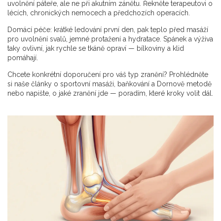
uvolnění páteře, ale ne při akutním zánětu. Řekněte terapeutovi o
lécích, chronických nemocech a předchozích operacích.
Domácí péče: krátké ledování první den, pak teplo před masáží
pro uvolnění svalů, jemné protažení a hydratace. Spánek a výživa
taky ovlivní, jak rychle se tkáně opraví — bílkoviny a klid
pomáhají.
Chcete konkrétní doporučení pro váš typ zranění? Prohlédněte
si naše články o sportovní masáži, baňkování a Dornově metodě
nebo napište, o jaké zranění jde — poradím, které kroky volit dál.