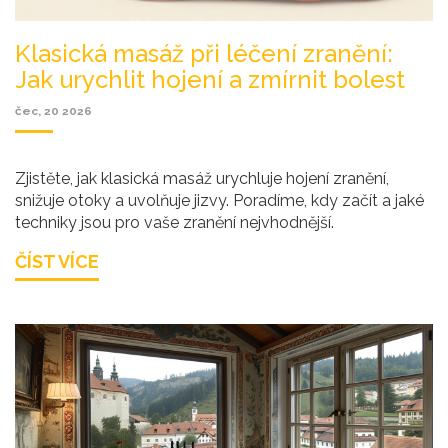
Klasická masáž při léčení zranění:
Jak urychlit hojení a zmírnit bolest
čec, 20 2026
Zjistěte, jak klasická masáž urychluje hojení zranění,
snižuje otoky a uvolňuje jizvy. Poradíme, kdy začít a jaké
techniky jsou pro vaše zranění nejvhodnější.
ČÍST VÍCE