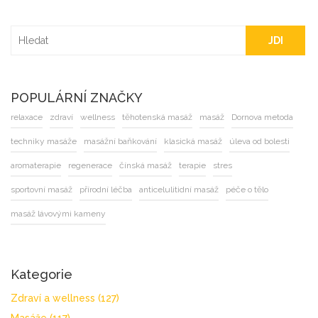
JDI
POPULÁRNÍ ZNAČKY
relaxace
zdraví
wellness
těhotenská masáž
masáž
Dornova metoda
techniky masáže
masážní baňkování
klasická masáž
úleva od bolesti
aromaterapie
regenerace
čínská masáž
terapie
stres
sportovní masáž
přírodní léčba
anticelulitidní masáž
péče o tělo
masáž lávovými kameny
Kategorie
Zdraví a wellness
(127)