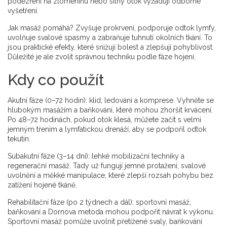
podezření na zlomeninu nebo silný otok vyžadují odborné
vyšetření.
Jak masáž pomáhá? Zvyšuje prokrvení, podporuje odtok lymfy,
uvolňuje svalové spasmy a zabraňuje tuhnutí okolních tkání. To
jsou praktické efekty, které snižují bolest a zlepšují pohyblivost.
Důležité je ale zvolit správnou techniku podle fáze hojení.
Kdy co použít
Akutní fáze (0–72 hodin): klid, ledování a komprese. Vyhněte se
hlubokým masážím a baňkování, které mohou zhoršit krvácení.
Po 48–72 hodinách, pokud otok klesá, můžete začít s velmi
jemným třením a lymfatickou drenáží, aby se podpořil odtok
tekutin.
Subakutní fáze (3–14 dní): lehké mobilizační techniky a
regenerační masáž. Tady už fungují jemné protažení, svalové
uvolnění a měkké manipulace, které zlepší rozsah pohybu bez
zatížení hojené tkáně.
Rehabilitační fáze (po 2 týdnech a dál): sportovní masáž,
baňkování a Dornova metoda mohou podpořit návrat k výkonu.
Sportovní masáž pomůže uvolnit přetížené svaly, baňkování