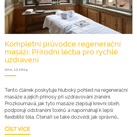
Kompletní průvodce regenerační
masáží: Přírodní léčba pro rychlé
uzdravení
úno, 13 2024
Tento článek poskytuje hluboký pohled na regenerační
masáže a jejich přínosy při uzdravování zranění.
Prozkoumává, jak tyto masáže zlepšují krevní oběh,
podporují odstranění toxinů a napomáhají k lepší
flexibilitě těla. Čtenáři se také dozvědí, jak správně
vybírat masážní terapeuta a jak se připravit na masáž,
ČÍST VÍCE
aby z ní získali maximum pro své zdraví.