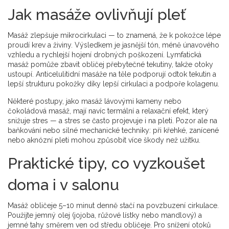
Jak masáže ovlivňují pleť
Masáž zlepšuje mikrocirkulaci — to znamená, že k pokožce lépe
proudí krev a živiny. Výsledkem je jasnější tón, méně únavového
vzhledu a rychlejší hojení drobných poškození. Lymfatická
masáž pomůže zbavit obličej přebytečné tekutiny, takže otoky
ustoupí. Anticelulitidní masáže na těle podporují odtok tekutin a
lepší strukturu pokožky díky lepší cirkulaci a podpoře kolagenu.
Některé postupy, jako masáž lávovými kameny nebo
čokoládová masáž, mají navíc termální a relaxační efekt, který
snižuje stres — a stres se často projevuje i na pleti. Pozor ale na
baňkování nebo silné mechanické techniky: při křehké, zanícené
nebo aknózní pleti mohou způsobit více škody než užitku.
Praktické tipy, co vyzkoušet
doma i v salonu
Masáž obličeje 5–10 minut denně stačí na povzbuzení cirkulace.
Použijte jemný olej (jojoba, růžové lístky nebo mandlový) a
jemné tahy směrem ven od středu obličeje. Pro snížení otoků