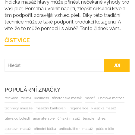
Indická masáž hlavy může přinést nečekané výhody pro
vaši pleť. Pomáhá uvolnit napětí, zlepšit cirkulaci krve a
tím podpořit zdravější vzhled pleti. Díky této tradiční
technice můžete také podpořit produkci kolagenu. A
víte, že to může pomoci i s akné? Tento článek vám
poskytne užitečné informace a tipy, jak využít indickou
ČÍST VÍCE
masáž hlavy pro krásnou pleť.
JDI
POPULÁRNÍ ZNAČKY
relaxace
zdraví
wellness
těhotenská masáž
masáž
Dornova metoda
techniky masáže
masážní baňkování
regenerace
klasická masáž
úleva od bolesti
aromaterapie
čínská masáž
terapie
stres
sportovní masáž
přírodní léčba
anticelulitidní masáž
péče o tělo