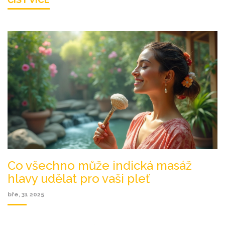
Co všechno může indická masáž
hlavy udělat pro vaši pleť
bře, 31 2025