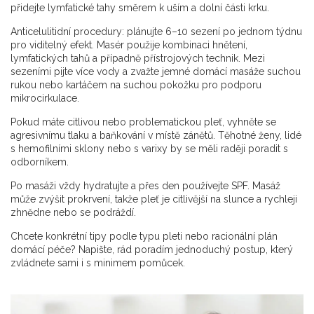
přidejte lymfatické tahy směrem k uším a dolní části krku.
Anticelulitidní procedury: plánujte 6–10 sezení po jednom týdnu
pro viditelný efekt. Masér použije kombinaci hnětení,
lymfatických tahů a případně přístrojových technik. Mezi
sezeními pijte více vody a zvažte jemné domácí masáže suchou
rukou nebo kartáčem na suchou pokožku pro podporu
mikrocirkulace.
Pokud máte citlivou nebo problematickou pleť, vyhněte se
agresivnímu tlaku a baňkování v místě zánětů. Těhotné ženy, lidé
s hemofilními sklony nebo s varixy by se měli raději poradit s
odborníkem.
Po masáži vždy hydratujte a přes den používejte SPF. Masáž
může zvýšit prokrvení, takže pleť je citlivější na slunce a rychleji
zhnědne nebo se podráždí.
Chcete konkrétní tipy podle typu pleti nebo racionální plán
domácí péče? Napište, rád poradím jednoduchý postup, který
zvládnete sami i s minimem pomůcek.