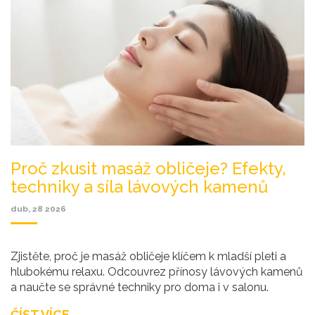
Proč zkusit masáž obličeje? Efekty,
techniky a síla lávových kamenů
dub, 28 2026
Zjistěte, proč je masáž obličeje klíčem k mladší pleti a
hlubokému relaxu. Odcouvrez přínosy lávových kamenů
a naučte se správné techniky pro doma i v salonu.
ČÍST VÍCE