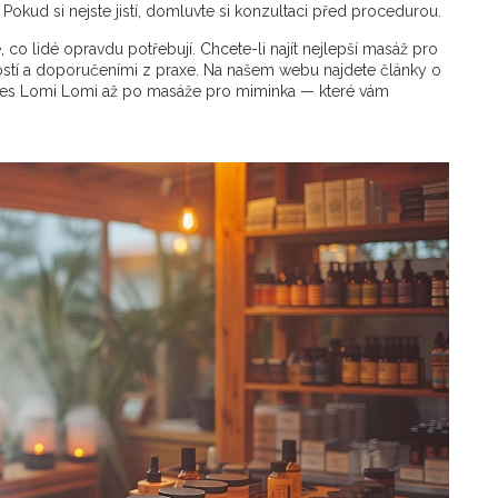
okud si nejste jistí, domluvte si konzultaci před procedurou.
, co lidé opravdu potřebují. Chcete-li najít nejlepší masáž pro
ostí a doporučeními z praxe. Na našem webu najdete články o
 přes Lomi Lomi až po masáže pro miminka — které vám