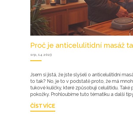
Proč je anticelulitidní masáž t
srp, 14 2023
Jsem si jistá, že jste slyšeli o anticelulitidní m
to tak? No, je to v podstatě proto, že má mno
tukové kuličky, které způsobují celulitidu. Tak
pokožky. Prohloubíme tuto tématiku a další tip
ČÍST VÍCE