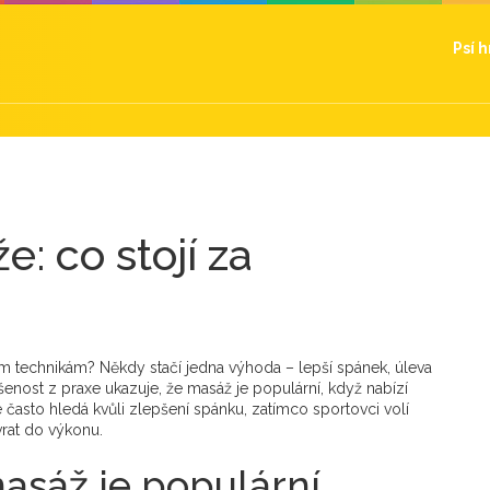
Psí 
: co stojí za
ím technikám? Někdy stačí jedna výhoda – lepší spánek, úleva
šenost z praxe ukazuje, že masáž je populární, když nabízí
 často hledá kvůli zlepšení spánku, zatímco sportovci volí
rat do výkonu.
masáž je populární