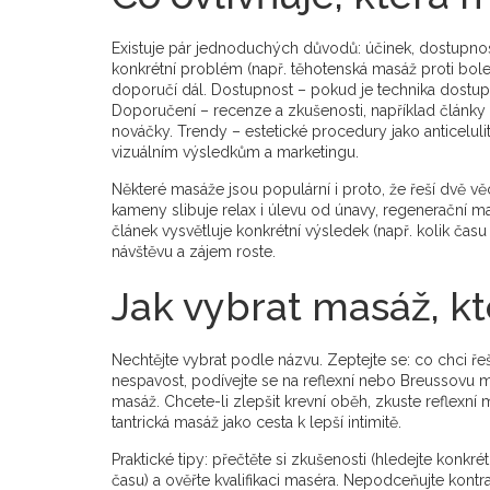
Existuje pár jednoduchých důvodů: účinek, dostupno
konkrétní problém (např. těhotenská masáž proti bole
doporučí dál. Dostupnost – pokud je technika dostup
Doporučení – recenze a zkušenosti, například články
nováčky. Trendy – estetické procedury jako anticelul
vizuálním výsledkům a marketingu.
Některé masáže jsou populární i proto, že řeší dvě vě
kameny slibuje relax i úlevu od únavy, regenerační 
článek vysvětluje konkrétní výsledek (např. kolik čas
návštěvu a zájem roste.
Jak vybrat masáž, kte
Nechtějte vybrat podle názvu. Zeptejte se: co chci řeš
nespavost, podívejte se na reflexní nebo Breussovu
masáž. Chcete-li zlepšit krevní oběh, zkuste reflexní
tantrická masáž jako cesta k lepší intimitě.
Praktické tipy: přečtěte si zkušenosti (hledejte konkré
času) a ověřte kvalifikaci maséra. Nepodceňujte kont