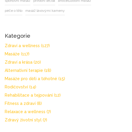
sportovní masáž
přírodní léčba
anticelulitidní masáž
péče o tělo
masáž lávovými kameny
Kategorie
Zdraví a wellness
(127)
Masáže
(117)
Zdraví a krása
(20)
Alternativní terapie
(18)
Masáže pro děti a těhotné
(15)
Rodičovství
(14)
Rehabilitace a tejpování
(12)
Fitness a zdraví
(8)
Relaxace a wellness
(7)
Zdravý životní styl
(7)