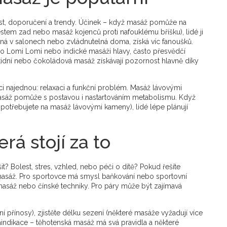
st, doporučení a trendy. Účinek – když masáž pomůže na
stem zad nebo masáž kojenců proti nafouklému bříšku), lidé ji
ná v salonech nebo zvládnutelná doma, získá víc fanoušků.
 o Lomi Lomi nebo indické masáži hlavy, často přesvědčí
itidní nebo čokoládová masáž získávají pozornost hlavně díky
ci najednou: relaxaci a funkční problém. Masáž lávovými
masáž pomůže s postavou i nastartováním metabolismu. Když
u potřebujete na masáž lávovými kameny), lidé lépe plánují
rá stojí za to
it? Bolest, stres, vzhled, nebo péči o dítě? Pokud řešíte
 masáž. Pro sportovce má smysl baňkování nebo sportovní
 masáž nebo čínské techniky. Pro páry může být zajímavá
tní přínosy), zjistěte délku sezení (některé masáže vyžadují více
raindikace – těhotenská masáž má svá pravidla a některé