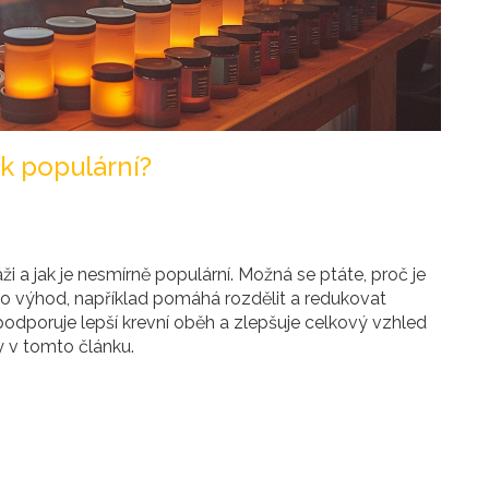
ak populární?
asáži a jak je nesmírně populární. Možná se ptáte, proč je
ho výhod, například pomáhá rozdělit a redukovat
é podporuje lepší krevní oběh a zlepšuje celkový vzhled
y v tomto článku.