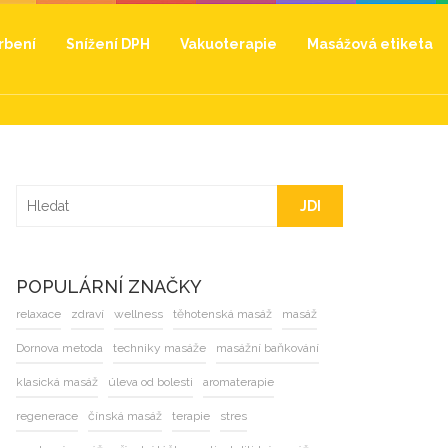
hrbení
Snížení DPH
Vakuoterapie
Masážová etiketa
JDI
POPULÁRNÍ ZNAČKY
relaxace
zdraví
wellness
těhotenská masáž
masáž
Dornova metoda
techniky masáže
masážní baňkování
klasická masáž
úleva od bolesti
aromaterapie
regenerace
čínská masáž
terapie
stres