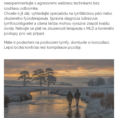
neexperimentujte s agresivními wellness technikami bez
souhlasu odborníka.
Chcete-li jít dál, vyhledejte specialistu na lymfatickou péči nebo
zkušeného fyzioterapeuta. Správná diagnóza (ultrazvuk,
lymfoscintigrafie) a cílená léčba mohou výrazně zlepšit kvalitu
života. Nebojte se ptát na zkušenosti terapeuta s MLD a konkrétní
postupy pro váš případ.
Máte-li podezření na poškození lymfy, domluvte si konzultaci.
Lepší brzká kontrola než komplikace později.