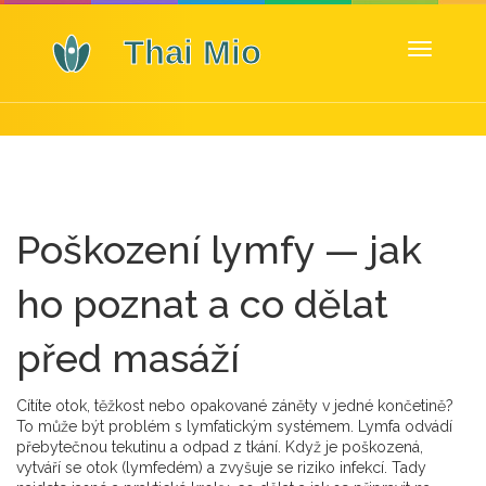
Zobrazit
navigaci
Poškození lymfy — jak
ho poznat a co dělat
před masáží
Cítíte otok, těžkost nebo opakované záněty v jedné končetině?
To může být problém s lymfatickým systémem. Lymfa odvádí
přebytečnou tekutinu a odpad z tkání. Když je poškozená,
vytváří se otok (lymfedém) a zvyšuje se riziko infekcí. Tady