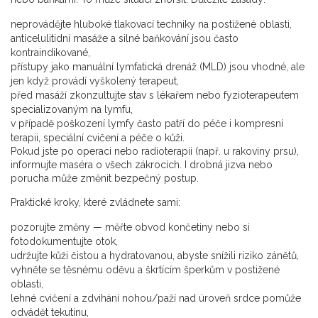
neprovádějte hluboké tlakovací techniky na postižené oblasti,
anticelulitidní masáže a silné baňkování jsou často
kontraindikované,
přístupy jako manuální lymfatická drenáž (MLD) jsou vhodné, ale
jen když provádí vyškolený terapeut,
před masáží zkonzultujte stav s lékařem nebo fyzioterapeutem
specializovaným na lymfu,
v případě poškození lymfy často patří do péče i kompresní
terapii, speciální cvičení a péče o kůži.
Pokud jste po operaci nebo radioterapii (např. u rakoviny prsu),
informujte maséra o všech zákrocích. I drobná jizva nebo
porucha může změnit bezpečný postup.
Praktické kroky, které zvládnete sami:
pozorujte změny — měřte obvod končetiny nebo si
fotodokumentujte otok,
udržujte kůži čistou a hydratovanou, abyste snížili riziko zánětů,
vyhněte se těsnému oděvu a škrtícím šperkům v postižené
oblasti,
lehné cvičení a zdvihání nohou/paží nad úroveň srdce pomůže
odvádět tekutinu,