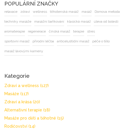
POPULÁRNÍ ZNAČKY
relaxace
zdraví
wellness
těhotenská masáž
masáž
Dornova metoda
techniky masáže
masážní baňkování
klasická masáž
úleva od bolesti
aromaterapie
regenerace
čínská masáž
terapie
stres
sportovní masáž
přírodní léčba
anticelulitidní masáž
péče o tělo
masáž lávovými kameny
Kategorie
Zdraví a wellness
(127)
Masáže
(117)
Zdraví a krása
(20)
Alternativní terapie
(18)
Masáže pro děti a těhotné
(15)
Rodičovství
(14)