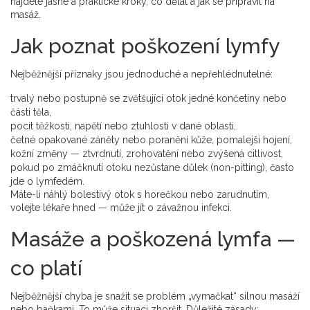
najdete jasné a praktické kroky, co dělat a jak se připravit na
masáž.
Jak poznat poškození lymfy
Nejběžnější příznaky jsou jednoduché a nepřehlédnutelné:
trvalý nebo postupně se zvětšující otok jedné končetiny nebo
části těla,
pocit těžkosti, napětí nebo ztuhlosti v dané oblasti,
četné opakované záněty nebo poranění kůže, pomalejší hojení,
kožní změny — ztvrdnutí, zrohovatění nebo zvýšená citlivost,
pokud po zmáčknutí otoku nezůstane důlek (non-pitting), často
jde o lymfedém.
Máte-li náhlý bolestivý otok s horečkou nebo zarudnutím,
volejte lékaře hned — může jít o závažnou infekci.
Masáže a poškozená lymfa —
co platí
Nejběžnější chyba je snažit se problém „vymačkat“ silnou masáží
nebo baňkami. To může situaci zhoršit. Důležité zásady: