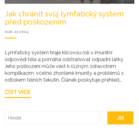
Jak chránit svůj lymfatický systém
před poškozením
dub, 23 2024
Lymfatický systém hraje klíčovou roli v imunitní
odpovědi těla a pomáhá odstraňovat odpadní látky.
Jeho poškození může vést k různým zdravotním
komplikacím, včetně zhoršené imunity a problémů s
odtokem tělních tekutin. Článek poskytuje přehled
faktorů, které mohou lymfatický systém poškodit, a
ČÍST VÍCE
nabízí praktické tipy, jak jeho zdraví podporovat pro
optimální funkci celého těla.
JDI