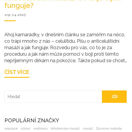
funguje?
srp, 14 2023
Ahoj kamarádky, v dnešním článku se zaměřím na něco,
co trápí mnoho z nás – celulitidu. Píšu o anticelulitidní
masáži a jak funguje. Rozvedu pro vás, co to je za
proceduru a jak nám může pomoci v boji proti těmto
nepříjemným dírkám na pokožce. Takže pokud se chcete
dozvědět více o této metode a jak se jí využít, zůstaňte
ČÍST VÍCE
se mnou. Ráda s vámi tyto informace sdílím.
JDI
POPULÁRNÍ ZNAČKY
relaxace
zdraví
wellness
těhotenská masáž
masáž
Dornova metoda