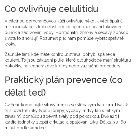
Co ovlivňuje celulitidu
Viditelnou pomerančovou kůži ovlivňuje několik věcí: špatná
mikrocirkulace, ztráta elasticity kolagenu, ukládání tukových
buněk a zadržování vody. Hormonální změny a sedavý způsob
života to zhoršují. Rozumět příčinám pomůže vybrat správné
kroky.
Začněte tam, kde máte kontrolu: strava, pohyb, spánek a
kouření. To jsou základní pilíře, které dlouhodobě mění strukturu
pokožky, ne jednorázové krémy nebo zázračné procedury.
Praktický plán prevence (co
dělat teď)
Cvičení: kombinujte silový trénink se střídavým kardiem. Dva až
tři silové tréninky týdně (dřepy, výpady, mrtvý tah s lehkým
závažím) pomůžou zpevnit svaly pod pokožkou. Dvě až tři
kardio jednotky zlepší cirkulaci a spalování tuku. Délka: 30–60
minut podle kondice.