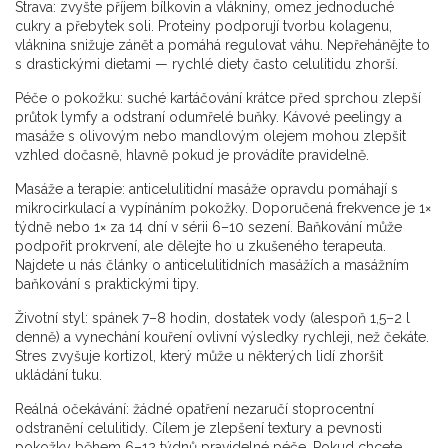
Strava: zvyšte příjem bílkovin a vlákniny, omez jednoduché
cukry a přebytek soli. Proteiny podporují tvorbu kolagenu,
vláknina snižuje zánět a pomáhá regulovat váhu. Nepřehánějte to
s drastickými dietami — rychlé diety často celulitidu zhorší.
Péče o pokožku: suché kartáčování krátce před sprchou zlepší
průtok lymfy a odstraní odumřelé buňky. Kávové peelingy a
masáže s olivovým nebo mandlovým olejem mohou zlepšit
vzhled dočasně, hlavně pokud je provádíte pravidelně.
Masáže a terapie: anticelulitidní masáže opravdu pomáhají s
mikrocirkulací a vypínáním pokožky. Doporučená frekvence je 1×
týdně nebo 1× za 14 dní v sérii 6–10 sezení. Baňkování může
podpořit prokrvení, ale dělejte ho u zkušeného terapeuta.
Najdete u nás články o anticelulitidních masážích a masážním
baňkování s praktickými tipy.
Životní styl: spánek 7–8 hodin, dostatek vody (alespoň 1,5–2 l
denně) a vynechání kouření ovlivní výsledky rychleji, než čekáte.
Stres zvyšuje kortizol, který může u některých lidí zhoršit
ukládání tuku.
Reálná očekávání: žádné opatření nezaručí stoprocentní
odstranění celulitidy. Cílem je zlepšení textury a pevnosti
pokožky během 6–12 týdnů pravidelné péče. Pokud chcete