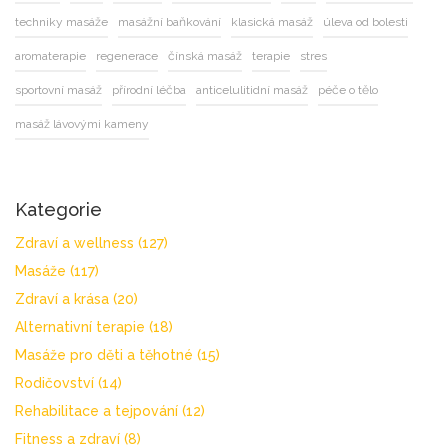
techniky masáže
masážní baňkování
klasická masáž
úleva od bolesti
aromaterapie
regenerace
čínská masáž
terapie
stres
sportovní masáž
přírodní léčba
anticelulitidní masáž
péče o tělo
masáž lávovými kameny
Kategorie
Zdraví a wellness
(127)
Masáže
(117)
Zdraví a krása
(20)
Alternativní terapie
(18)
Masáže pro děti a těhotné
(15)
Rodičovství
(14)
Rehabilitace a tejpování
(12)
Fitness a zdraví
(8)