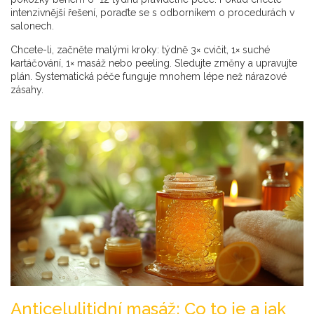
intenzivnější řešení, poraďte se s odborníkem o procedurách v
salonech.
Chcete-li, začněte malými kroky: týdně 3× cvičit, 1× suché
kartáčování, 1× masáž nebo peeling. Sledujte změny a upravujte
plán. Systematická péče funguje mnohem lépe než nárazové
zásahy.
Anticelulitidní masáž: Co to je a jak