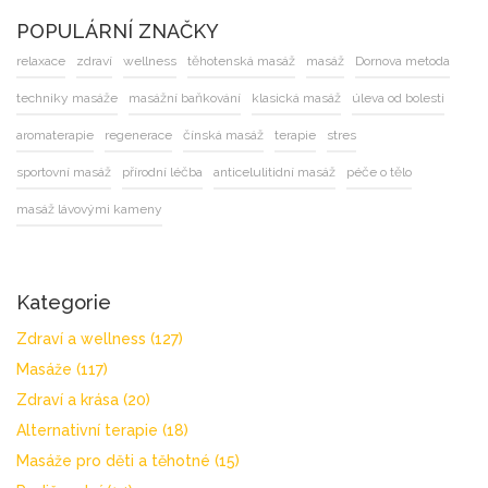
POPULÁRNÍ ZNAČKY
relaxace
zdraví
wellness
těhotenská masáž
masáž
Dornova metoda
techniky masáže
masážní baňkování
klasická masáž
úleva od bolesti
aromaterapie
regenerace
čínská masáž
terapie
stres
sportovní masáž
přírodní léčba
anticelulitidní masáž
péče o tělo
masáž lávovými kameny
Kategorie
Zdraví a wellness
(127)
Masáže
(117)
Zdraví a krása
(20)
Alternativní terapie
(18)
Masáže pro děti a těhotné
(15)