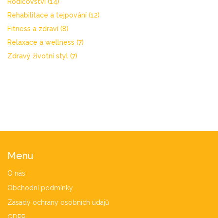
Rodičovství
(14)
Rehabilitace a tejpování
(12)
Fitness a zdraví
(8)
Relaxace a wellness
(7)
Zdravý životní styl
(7)
Menu
O nás
Obchodní podmínky
Zásady ochrany osobních údajů
GDPR