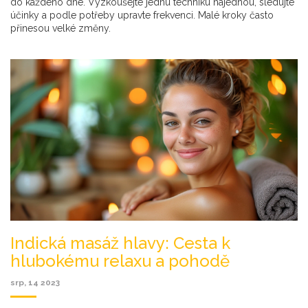
do každého dne. Vyzkoušejte jednu techniku najednou, sledujte
účinky a podle potřeby upravte frekvenci. Malé kroky často
přinesou velké změny.
Indická masáž hlavy: Cesta k
hlubokému relaxu a pohodě
srp, 14 2023