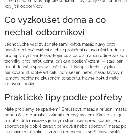
stresu i napětí. Tady najdete konkrétní tipy, co vyzkoušet doma i
kdy jít k odborníkovi.
Co vyzkoušet doma a co
nechat odborníkovi
Jednoduché věci zvládnete sami: krátká masáž hlavy proti
únavě, dechová cvičení a lehké protažení na uvolnění hrudníku
pro lepší dýchání. Masáž kojenců a batolat naučí rodiče základní
techniky proti nafouklému bříšku a posílení vztahu — stačí pár
minut denně a správný směr hmatů. Naopak techniky jako
baňkování, hluboké anticelulitidní sezení nebo masáž lávovými
kameny nechte na zkušeném terapeutu, hlavně pokud máte
zdravotní potíže.
Praktické tipy podle potřeby
Máte problémy se spánkem? Breussova masáž a reflexní masáž
nohou často pomáhají zklidnit nervový systém. Zkuste 20–30
minut klidné masáže s jemným strečinkem před spaním. Pro
sportovce je dobré zařadit baňkování nebo sportovní masáž po
intenzivním tréninku — zrychlí regeneraci a sníží únavu svalů.