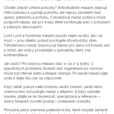
Chcete zlepšit vzhled pokožky? Anticelulitidní masáže zlepšují
mikrocirkulaci a vypínají pokožku, ale nejsou zázrakem bez
úpravy jídelníčku a pohybu. Čokoládová masáž potěší a může
podpořit náladu, ale pro trvalý efekt kombinujte péči s pohybem
a zdravým stravováním.
Lomi Lomi a holistické masáže působí nejen na tělo, ale i na
mysl — jsou ideální, pokud pociťujete dlouhodobý stres.
Těhotenskou masáž doporučují hlavně pro úlevu od bolesti zad
a otoků, ale vždy ji provádějte u specialisty, který zná
kontraindikace.
Jak často? Pro běžnou relaxaci stačí 1× za 2–4 týdny. U
specifických problémů (bolesti zad, regenerace po výkonu)
může být interval kratší a terapie cílenější. Po každé masáži pijte
vodu a dejte tělu čas na odpočinek.
Když váhat: pokud máte horečku, akutní zranění, zánět nebo
onemocnění, konzultujte masáž s lékařem. A když vybíráte
maséra, ptejte se na zkušenosti, specializace a reference —
dobrý terapeut vysvětlí postup i očekávané výsledky.
Přirozená péče znamená praktické kroky, které můžete začlenit