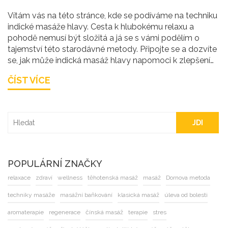
Vítám vás na této stránce, kde se podíváme na techniku
indické masáže hlavy. Cesta k hlubokému relaxu a
pohodě nemusí být složitá a já se s vámi podělím o
tajemství této starodávné metody. Připojte se a dozvíte
se, jak může indická masáž hlavy napomoci k zlepšení
naší pohody a jak ji zařadit do přirozené péče o sebe.
ČÍST VÍCE
Těším se na společnou cestu plnou relaxace a objevů.
JDI
POPULÁRNÍ ZNAČKY
relaxace
zdraví
wellness
těhotenská masáž
masáž
Dornova metoda
techniky masáže
masážní baňkování
klasická masáž
úleva od bolesti
aromaterapie
regenerace
čínská masáž
terapie
stres