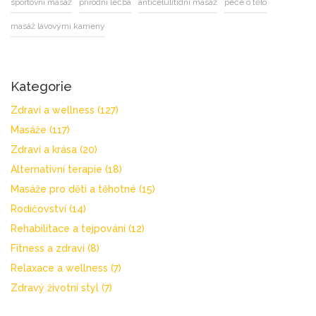
sportovní masáž
přírodní léčba
anticelulitidní masáž
péče o tělo
masáž lávovými kameny
Kategorie
Zdraví a wellness
(127)
Masáže
(117)
Zdraví a krása
(20)
Alternativní terapie
(18)
Masáže pro děti a těhotné
(15)
Rodičovství
(14)
Rehabilitace a tejpování
(12)
Fitness a zdraví
(8)
Relaxace a wellness
(7)
Zdravý životní styl
(7)