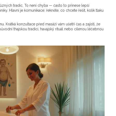
ných tradic. To není chyba — často to přinese lepší
ky. Hlavní je komunikace: řekněte, co chcete řešit, kolik tlaku
onu. Krátká konzultace před masáží vám ušetří čas a zajistí, že
ůvodní thajskou tradici, havajský rituál nebo cílenou léčebnou