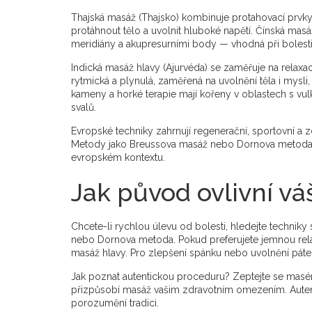
Thajská masáž (Thajsko) kombinuje protahovací prvky, 
protáhnout tělo a uvolnit hluboké napětí. Čínská masáž
meridiány a akupresurními body — vhodná při bolesti 
Indická masáž hlavy (Ajurvéda) se zaměřuje na relaxac
rytmická a plynulá, zaměřená na uvolnění těla i mysli,
kameny a horké terapie mají kořeny v oblastech s vulk
svalů.
Evropské techniky zahrnují regenerační, sportovní a z
Metody jako Breussova masáž nebo Dornova metoda vz
evropském kontextu.
Jak původ ovlivní v
Chcete-li rychlou úlevu od bolesti, hledejte techniky
nebo Dornova metoda. Pokud preferujete jemnou rela
masáž hlavy. Pro zlepšení spánku nebo uvolnění páte
Jak poznat autentickou proceduru? Zeptejte se masér
přizpůsobí masáž vašim zdravotním omezením. Autent
porozumění tradici.