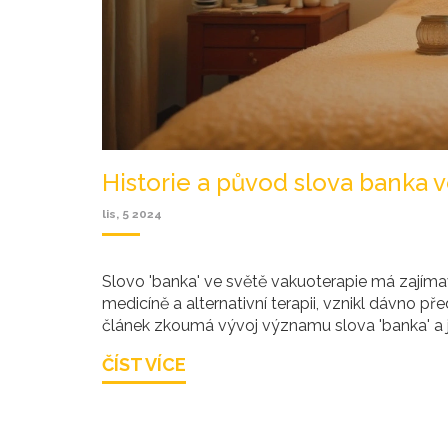
Historie a původ slova banka v
lis, 5 2024
Slovo 'banka' ve světě vakuoterapie má zajíma
medicíně a alternativní terapii, vznikl dávno př
článek zkoumá vývoj významu slova 'banka' a jeh
ČÍST VÍCE