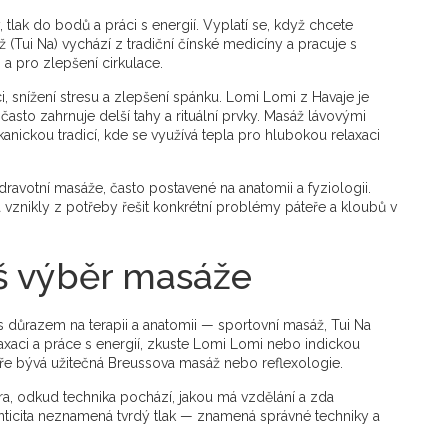
tlak do bodů a práci s energií. Vyplatí se, když chcete
 (Tui Na) vychází z tradiční čínské medicíny a pracuje s
a pro zlepšení cirkulace.
i, snížení stresu a zlepšení spánku. Lomi Lomi z Havaje je
 často zahrnuje delší tahy a rituální prvky. Masáž lávovými
anickou tradicí, kde se využívá tepla pro hlubokou relaxaci
dravotní masáže, často postavené na anatomii a fyziologii.
nikly z potřeby řešit konkrétní problémy páteře a kloubů v
áš výběr masáže
 s důrazem na terapii a anatomii — sportovní masáž, Tui Na
xaci a práce s energií, zkuste Lomi Lomi nebo indickou
ře bývá užitečná Breussova masáž nebo reflexologie.
a, odkud technika pochází, jakou má vzdělání a zda
icita neznamená tvrdý tlak — znamená správné techniky a