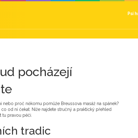
Psí 
ud pocházejí
áte
Lomi nebo proč někomu pomůže Breussova masáž na spánek?
co od ní čekat. Níže najdete stručný a praktický přehled
t tu pravou péči.
ích tradic