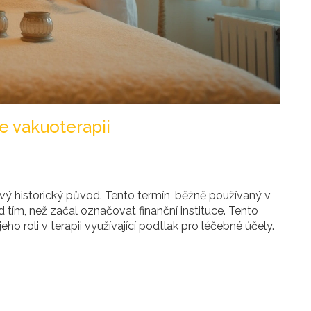
e vakuoterapii
vý historický původ. Tento termín, běžně používaný v
ed tím, než začal označovat finanční instituce. Tento
o roli v terapii využívající podtlak pro léčebné účely.