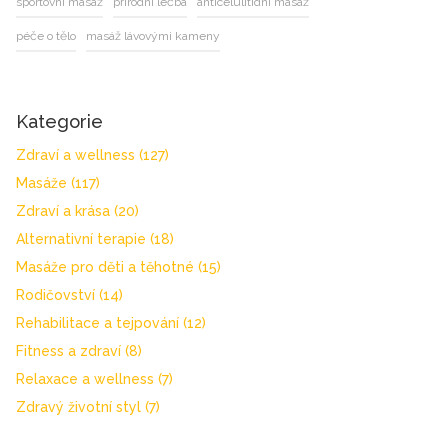
sportovní masáž
přírodní léčba
anticelulitidní masáž
péče o tělo
masáž lávovými kameny
Kategorie
Zdraví a wellness
(127)
Masáže
(117)
Zdraví a krása
(20)
Alternativní terapie
(18)
Masáže pro děti a těhotné
(15)
Rodičovství
(14)
Rehabilitace a tejpování
(12)
Fitness a zdraví
(8)
Relaxace a wellness
(7)
Zdravý životní styl
(7)