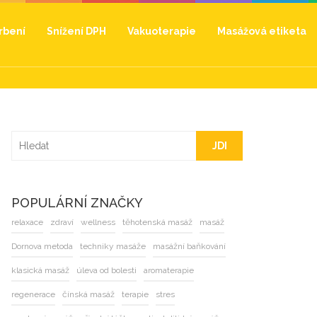
hrbení
Snížení DPH
Vakuoterapie
Masážová etiketa
JDI
POPULÁRNÍ ZNAČKY
relaxace
zdraví
wellness
těhotenská masáž
masáž
Dornova metoda
techniky masáže
masážní baňkování
klasická masáž
úleva od bolesti
aromaterapie
regenerace
čínská masáž
terapie
stres