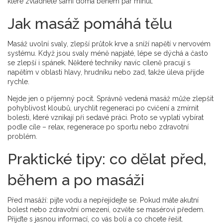
které zvládnete sami doma během pár minut.
Jak masáž pomáhá tělu
Masáž uvolní svaly, zlepší průtok krve a sníží napětí v nervovém
systému. Když jsou svaly méně napjaté, lépe se dýchá a často
se zlepší i spánek. Některé techniky navíc cíleně pracují s
napětím v oblasti hlavy, hrudníku nebo zad, takže úleva přijde
rychle.
Nejde jen o příjemný pocit. Správně vedená masáž může zlepšit
pohyblivost kloubů, urychlit regeneraci po cvičení a zmírnit
bolesti, které vznikají při sedavé práci. Proto se vyplatí vybírat
podle cíle – relax, regenerace po sportu nebo zdravotní
problém.
Praktické tipy: co dělat před,
během a po masáži
Před masáží: pijte vodu a nepřejídejte se. Pokud máte akutní
bolest nebo zdravotní omezení, ozvěte se masérovi předem.
Přijďte s jasnou informací, co vás bolí a co chcete řešit.