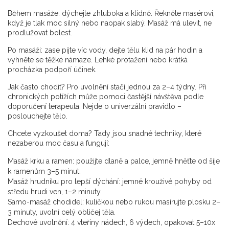
Během masáže: dýchejte zhluboka a klidně. Řekněte masérovi,
když je tlak moc silný nebo naopak slabý. Masáž má ulevit, ne
prodlužovat bolest.
Po masáži: zase pijte víc vody, dejte tělu klid na pár hodin a
vyhněte se těžké námaze. Lehké protažení nebo krátká
procházka podpoří účinek.
Jak často chodit? Pro uvolnění stačí jednou za 2–4 týdny. Při
chronických potížích může pomoci častější návštěva podle
doporučení terapeuta. Nejde o univerzální pravidlo –
poslouchejte tělo.
Chcete vyzkoušet doma? Tady jsou snadné techniky, které
nezaberou moc času a fungují:
Masáž krku a ramen: použijte dlaně a palce, jemně hněťte od šíje
k ramenům 3–5 minut.
Masáž hrudníku pro lepší dýchání: jemné krouživé pohyby od
středu hrudi ven, 1–2 minuty.
Samo-masáž chodidel: kuličkou nebo rukou masírujte plosku 2–
3 minuty, uvolní celý obličej těla.
Dechové uvolnění: 4 vteřiny nádech, 6 výdech, opakovat 5–10x