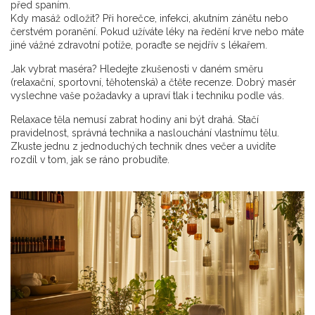
před spaním.
Kdy masáž odložit? Při horečce, infekci, akutním zánětu nebo
čerstvém poranění. Pokud užíváte léky na ředění krve nebo máte
jiné vážné zdravotní potíže, poraďte se nejdřív s lékařem.
Jak vybrat maséra? Hledejte zkušenosti v daném směru
(relaxační, sportovní, těhotenská) a čtěte recenze. Dobrý masér
vyslechne vaše požadavky a upraví tlak i techniku podle vás.
Relaxace těla nemusí zabrat hodiny ani být drahá. Stačí
pravidelnost, správná technika a naslouchání vlastnímu tělu.
Zkuste jednu z jednoduchých technik dnes večer a uvidíte
rozdíl v tom, jak se ráno probudíte.