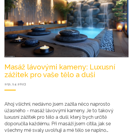
Masáž lávovými kameny: Luxusní
zážitek pro vaše tělo a duši
srp, 14 2023
Ahoj všichni, nedávno jsem zažila něco naprosto
úžasného - masáž lávovými kameny. Je to takový
luxusní zážitek pro tělo a duši, který bych určitě
doporučila každému. Při masáži jsem cítila, jak se
všechny mé svaly uvolňují a mé tělo se naplno