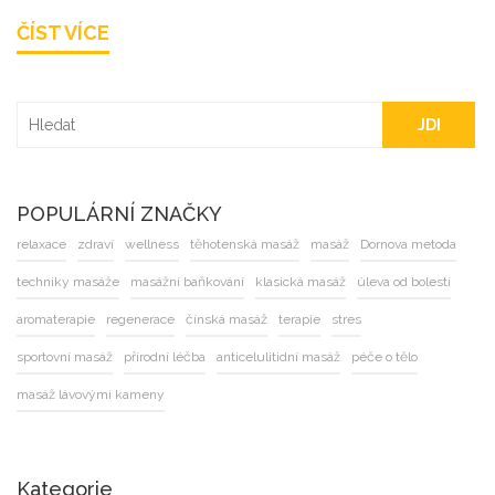
regeneruje. Rozhodně to stojí za to, vyzkoušet tuto
ČÍST VÍCE
mimořádnou formu relaxace. Přeji vám krásný den plný
klidu a harmonie.
JDI
POPULÁRNÍ ZNAČKY
relaxace
zdraví
wellness
těhotenská masáž
masáž
Dornova metoda
techniky masáže
masážní baňkování
klasická masáž
úleva od bolesti
aromaterapie
regenerace
čínská masáž
terapie
stres
sportovní masáž
přírodní léčba
anticelulitidní masáž
péče o tělo
masáž lávovými kameny
Kategorie