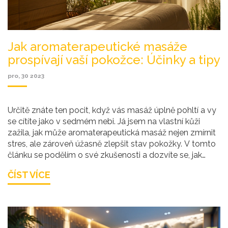
Jak aromaterapeutické masáže
prospívají vaší pokožce: Účinky a tipy
pro, 30 2023
Určitě znáte ten pocit, když vás masáž úplně pohltí a vy
se cítíte jako v sedmém nebi. Já jsem na vlastní kůži
zažila, jak může aromaterapeutická masáž nejen zmírnit
stres, ale zároveň úžasně zlepšit stav pokožky. V tomto
článku se podělím o své zkušenosti a dozvíte se, jak
esenciální oleje a šetrné hmaty dokážou vyživit,
ČÍST VÍCE
hydratovat a obnovit vaši kůži. Povím vám i pár triků,
které zvýší efektivitu těchto masáží. Takže jestli hledáte
přírodní způsoby, jak pečovat o svou krásu, jste na
správném místě!