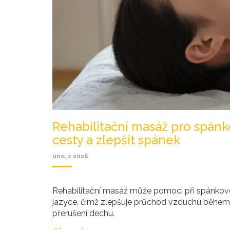
Rehabilitační masáž pro spánk
cesty a zlepšit spánek
úno, 2 2026
Rehabilitační masáž může pomoci při spánkové a
jazyce, čímž zlepšuje průchod vzduchu během 
přerušení dechu.