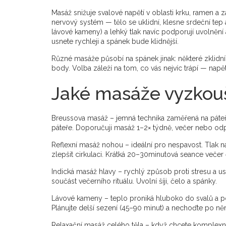
Masáž snižuje svalové napětí v oblasti krku, ramen a 
nervový systém — tělo se uklidní, klesne srdeční tep 
lávové kameny) a lehký tlak navíc podporují uvolnění
usnete rychleji a spánek bude klidnější.
Různé masáže působí na spánek jinak: některé zklidní 
body. Volba záleží na tom, co vás nejvíc trápí — napět
Jaké masáže vyzkou
Breussova masáž – jemná technika zaměřená na páteř.
páteře. Doporučuji masáž 1–2× týdně, večer nebo od
Reflexní masáž nohou – ideální pro nespavost. Tlak n
zlepšit cirkulaci. Krátká 20–30minutová seance večer č
Indická masáž hlavy – rychlý způsob proti stresu a 
součást večerního rituálu. Uvolní šíji, čelo a spánky.
Lávové kameny – teplo proniká hluboko do svalů a po
Plánujte delší sezení (45–90 minut) a nechoďte po n
Relaxační masáž celého těla – když chcete komplexní 