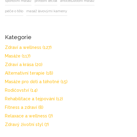
sportovní masáž
přírodní léčba
anticelulitidní masáž
péče o tělo
masáž lávovými kameny
Kategorie
Zdraví a wellness
(127)
Masáže
(117)
Zdraví a krása
(20)
Alternativní terapie
(18)
Masáže pro děti a těhotné
(15)
Rodičovství
(14)
Rehabilitace a tejpování
(12)
Fitness a zdraví
(8)
Relaxace a wellness
(7)
Zdravý životní styl
(7)