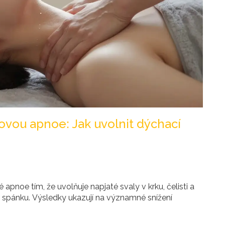
ovou apnoe: Jak uvolnit dýchací
pnoe tím, že uvolňuje napjaté svaly v krku, čelisti a
spánku. Výsledky ukazují na významné snížení