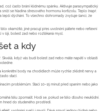
zad, což často brání klidnému spánku. Aktivuje parasympatický
a sníží se hladina stresového hormonu kortizolu. Teplo (např.
 a lepší dýchání. To všechno dohromady zvyšuje šanci, že
tělo okamžitě, jiné pracují přes uvolnění páteře nebo reflexní
í v šíji, bolest zad nebo roztěkaná mysl.
šet a kdy
 Skvělá, když vás budí bolest zad nebo máte napětí v oblasti
poledne.
a konkrétní body na chodidlech může rychle zklidnit nervy a
asto stačí.
usínacím problémům. Stačí 10–15 minut před spaním nebo jako
máhá tělu zpomalit. Hodí se, pokud se tělo dlouho neuklidní.
ěm hned do studeného prostředí.
efekt: uvolnění svalů i mysli. Dává smysl jednou týdně nebo