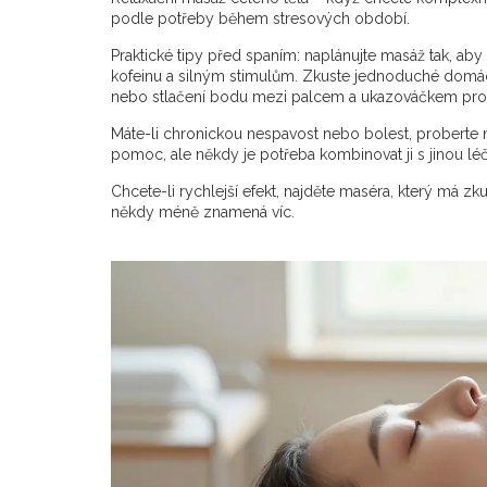
podle potřeby během stresových období.
Praktické tipy před spaním: naplánujte masáž tak, ab
kofeinu a silným stimulům. Zkuste jednoduché domác
nebo stlačení bodu mezi palcem a ukazováčkem pro 
Máte-li chronickou nespavost nebo bolest, proberte
pomoc, ale někdy je potřeba kombinovat ji s jinou lé
Chcete-li rychlejší efekt, najděte maséra, který má z
někdy méně znamená víc.