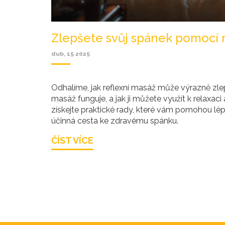
Zlepšete svůj spánek pomocí 
dub, 15 2025
Odhalíme, jak reflexní masáž může výrazně zlep
masáž funguje, a jak ji můžete využít k relaxac
získejte praktické rady, které vám pomohou lépe
účinná cesta ke zdravému spánku.
ČÍST VÍCE