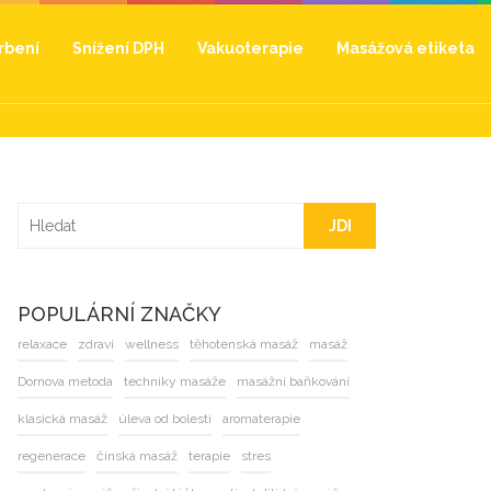
hrbení
Snížení DPH
Vakuoterapie
Masážová etiketa
JDI
POPULÁRNÍ ZNAČKY
relaxace
zdraví
wellness
těhotenská masáž
masáž
Dornova metoda
techniky masáže
masážní baňkování
klasická masáž
úleva od bolesti
aromaterapie
regenerace
čínská masáž
terapie
stres