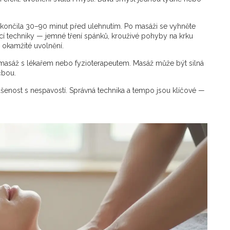
y končila 30–90 minut před ulehnutím. Po masáži se vyhněte
í techniky — jemné tření spánků, krouživé pohyby na krku
okamžité uvolnění.
 masáž s lékařem nebo fyzioterapeutem. Masáž může být silná
čbou.
kušenost s nespavostí. Správná technika a tempo jsou klíčové —