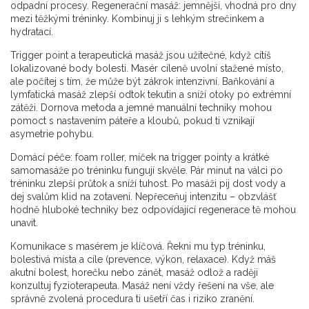
odpadní procesy. Regenerační masáž: jemnější, vhodná pro dny
mezi těžkými tréninky. Kombinuj ji s lehkým strečinkem a
hydratací.
Trigger point a terapeutická masáž jsou užitečné, když cítíš
lokalizované body bolesti. Masér cíleně uvolní stažené místo,
ale počítej s tím, že může být zákrok intenzivní. Baňkování a
lymfatická masáž zlepší odtok tekutin a sníží otoky po extrémní
zátěži. Dornova metoda a jemné manuální techniky mohou
pomoct s nastavením páteře a kloubů, pokud ti vznikají
asymetrie pohybu.
Domácí péče: foam roller, míček na trigger pointy a krátké
samomasáže po tréninku fungují skvěle. Pár minut na válci po
tréninku zlepší průtok a sníží tuhost. Po masáži pij dost vody a
dej svalům klid na zotavení. Nepřeceňuj intenzitu – obzvlášť
hodně hluboké techniky bez odpovídající regenerace tě mohou
unavit.
Komunikace s masérem je klíčová. Řekni mu typ tréninku,
bolestivá místa a cíle (prevence, výkon, relaxace). Když máš
akutní bolest, horečku nebo zánět, masáž odlož a raději
konzultuj fyzioterapeuta. Masáž není vždy řešení na vše, ale
správně zvolená procedura ti ušetří čas i riziko zranění.