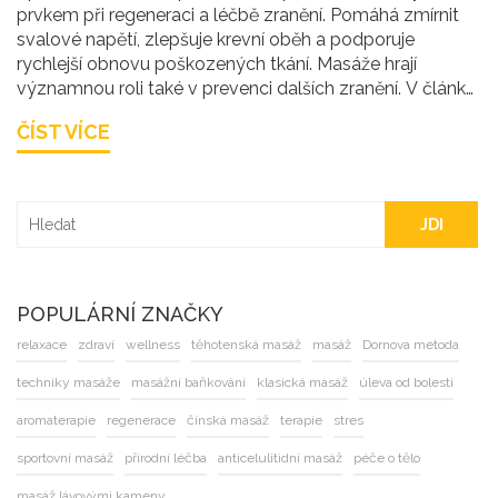
prvkem při regeneraci a léčbě zranění. Pomáhá zmírnit
svalové napětí, zlepšuje krevní oběh a podporuje
rychlejší obnovu poškozených tkání. Masáže hrají
významnou roli také v prevenci dalších zranění. V článku
se zaměříme na konkrétní přínosy sportovních masáží a
ČÍST VÍCE
jak mohou jedinci zapojit tyto techniky do své tréninkové
rutiny.
JDI
POPULÁRNÍ ZNAČKY
relaxace
zdraví
wellness
těhotenská masáž
masáž
Dornova metoda
techniky masáže
masážní baňkování
klasická masáž
úleva od bolesti
aromaterapie
regenerace
čínská masáž
terapie
stres
sportovní masáž
přírodní léčba
anticelulitidní masáž
péče o tělo
masáž lávovými kameny