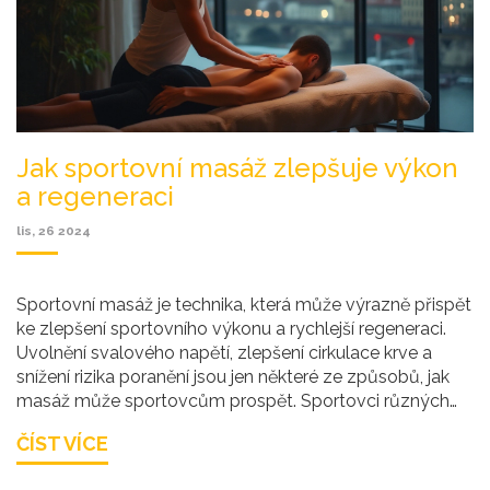
Jak sportovní masáž zlepšuje výkon
a regeneraci
lis, 26 2024
Sportovní masáž je technika, která může výrazně přispět
ke zlepšení sportovního výkonu a rychlejší regeneraci.
Uvolnění svalového napětí, zlepšení cirkulace krve a
snížení rizika poranění jsou jen některé ze způsobů, jak
masáž může sportovcům prospět. Sportovci různých
úrovní a sportů začínají chápat význam této metody
ČÍST VÍCE
jako součásti jejich tréninkového plánu. Sportovní masáž
navíc podporuje mentální pohodu a koncentraci, což je