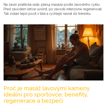
Na závěr praktická rada: plánuj masáže podle závodního cyklu.
Před závodem lehce uvolnit, po závodě intenzivně regenerovat.
Tak získáš lepší pocit v těle a rychlejší návrat do tréninku.
Proč je masáž lávovými kameny
ideální pro sportovce: benefity,
regenerace a bezpečí