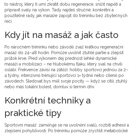
to nástroj, který ti umí zkrátit dobu regenerace, snížit napětí a
připravit svaly na výkon. Tady najdeš stručné, konkrétní a
použitelné rady, jak masáže zapojit do tréninku bez zbytečných
řečí.
Kdy jít na masáž a jak často
Po náročném tréninku nebo závodě zvaž krátkou regenerační
masáž do 24–48 hodin. Pomůže uvolnit ztuhlé partie a zlepšit
průtok krve. Před výkonem dej přednost lehké dynamické
masáži a mobilizaci – ne hlubokému tlaku, který sval na chvíli
oslabí. Frekvence závisí na zátěži: hobby sportovci jednou za 2–
4 týdny, intenzivně trénující sportovci 1× týdně nebo cíleně po
závodech. Sledovat bys měl svoje pocity — když se cítíš ztuhlý
nebo máš lokální bolest, domluv si termín dřív.
Konkrétní techniky a
praktické tipy
Sportovní masáž: zaměřuje se na uvolnění svalů, rozbití adhesíí a
zlepšení pohyblivosti. Po tréninku pomůže zrychlit metabolické