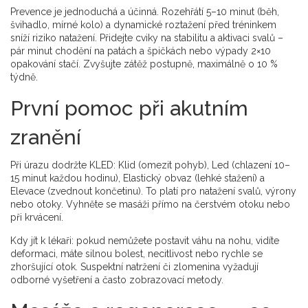
Prevence je jednoduchá a účinná. Rozehřátí 5–10 minut (běh,
švihadlo, mírné kolo) a dynamické roztažení před tréninkem
sníží riziko natažení. Přidejte cviky na stabilitu a aktivaci svalů –
pár minut chodění na patách a špičkách nebo výpady 2×10
opakování stačí. Zvyšujte zátěž postupně, maximálně o 10 %
týdně.
První pomoc při akutním
zranění
Při úrazu dodržte KLED: Klid (omezit pohyb), Led (chlazení 10–
15 minut každou hodinu), Elastický obvaz (lehké stažení) a
Elevace (zvednout končetinu). To platí pro natažení svalů, výrony
nebo otoky. Vyhněte se masáži přímo na čerstvém otoku nebo
při krvácení.
Kdy jít k lékaři: pokud nemůžete postavit váhu na nohu, vidíte
deformaci, máte silnou bolest, necitlivost nebo rychle se
zhoršující otok. Suspektní natržení či zlomenina vyžadují
odborné vyšetření a často zobrazovací metody.