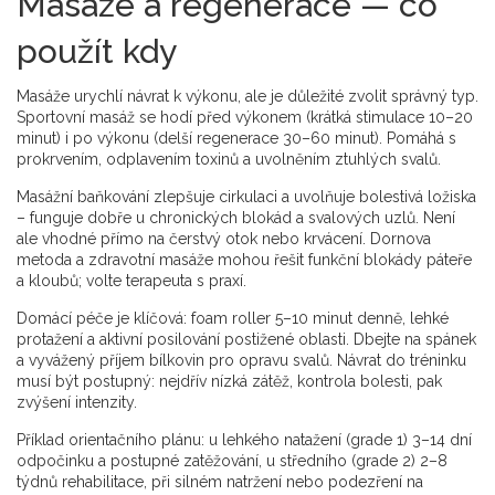
Masáže a regenerace — co
použít kdy
Masáže urychlí návrat k výkonu, ale je důležité zvolit správný typ.
Sportovní masáž se hodí před výkonem (krátká stimulace 10–20
minut) i po výkonu (delší regenerace 30–60 minut). Pomáhá s
prokrvením, odplavením toxinů a uvolněním ztuhlých svalů.
Masážní baňkování zlepšuje cirkulaci a uvolňuje bolestivá ložiska
– funguje dobře u chronických blokád a svalových uzlů. Není
ale vhodné přímo na čerstvý otok nebo krvácení. Dornova
metoda a zdravotní masáže mohou řešit funkční blokády páteře
a kloubů; volte terapeuta s praxí.
Domácí péče je klíčová: foam roller 5–10 minut denně, lehké
protažení a aktivní posilování postižené oblasti. Dbejte na spánek
a vyvážený příjem bílkovin pro opravu svalů. Návrat do tréninku
musí být postupný: nejdřív nízká zátěž, kontrola bolesti, pak
zvýšení intenzity.
Příklad orientačního plánu: u lehkého natažení (grade 1) 3–14 dní
odpočinku a postupné zatěžování, u středního (grade 2) 2–8
týdnů rehabilitace, při silném natržení nebo podezření na