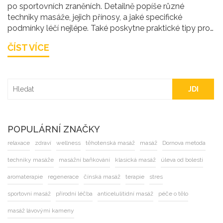
po sportovních zraněních. Detailně popíše různé
techniky masáže, jejich přínosy, a jaké specifické
podmínky léčí nejlépe. Také poskytne praktické tipy pro
integraci rehabilitačních masáží do vašeho zotavovacího
ČÍST VÍCE
plánu a vysvětlí, jak tuto terapii správně aplikovat pro
maximální účinnost.
JDI
POPULÁRNÍ ZNAČKY
relaxace
zdraví
wellness
těhotenská masáž
masáž
Dornova metoda
techniky masáže
masážní baňkování
klasická masáž
úleva od bolesti
aromaterapie
regenerace
čínská masáž
terapie
stres
sportovní masáž
přírodní léčba
anticelulitidní masáž
péče o tělo
masáž lávovými kameny