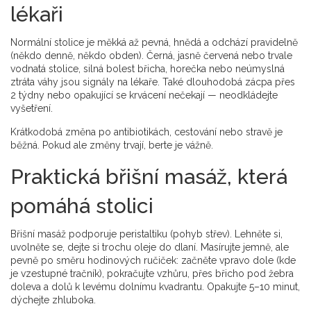
lékaři
Normální stolice je měkká až pevná, hnědá a odchází pravidelně
(někdo denně, někdo obden). Černá, jasně červená nebo trvale
vodnatá stolice, silná bolest břicha, horečka nebo neúmyslná
ztráta váhy jsou signály na lékaře. Také dlouhodobá zácpa přes
2 týdny nebo opakující se krvácení nečekají — neodkládejte
vyšetření.
Krátkodobá změna po antibiotikách, cestování nebo stravě je
běžná. Pokud ale změny trvají, berte je vážně.
Praktická břišní masáž, která
pomáhá stolici
Břišní masáž podporuje peristaltiku (pohyb střev). Lehněte si,
uvolněte se, dejte si trochu oleje do dlaní. Masírujte jemně, ale
pevně po směru hodinových ručiček: začněte vpravo dole (kde
je vzestupné tračník), pokračujte vzhůru, přes břicho pod žebra
doleva a dolů k levému dolnímu kvadrantu. Opakujte 5–10 minut,
dýchejte zhluboka.