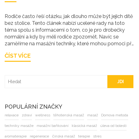
Rodiče často řeší otázku, jak dlouho může být jejich dítě
bez stolice. Tento článek nabízí ucelené rady na toto
téma spolu s informacemi o tom, co je pro drobečky
normální a kdy by měli rodiče zpozornět. Navíc se
zaměříme na masážní techniky, které mohou pomoci při
problémech se stolicí. Pomůže vám pochopit dětské
ČÍST VÍCE
trávení a poskytnout úlevu vašim nejmenším.
JDI
POPULÁRNÍ ZNAČKY
relaxace
zdraví
wellness
těhotenská masáž
masáž
Dornova metoda
techniky masáže
masážní baňkování
klasická masáž
úleva od bolesti
aromaterapie
regenerace
čínská masáž
terapie
stres