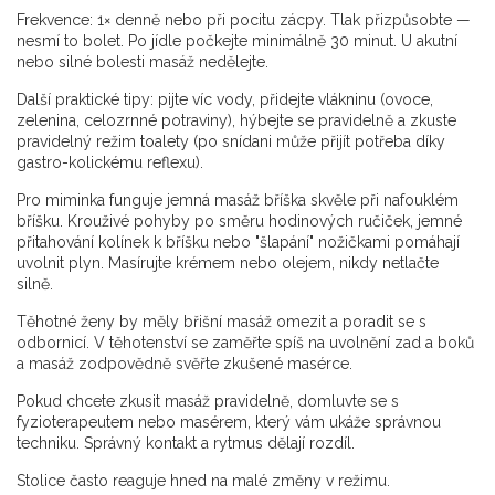
Frekvence: 1× denně nebo při pocitu zácpy. Tlak přizpůsobte —
nesmí to bolet. Po jídle počkejte minimálně 30 minut. U akutní
nebo silné bolesti masáž nedělejte.
Další praktické tipy: pijte víc vody, přidejte vlákninu (ovoce,
zelenina, celozrnné potraviny), hýbejte se pravidelně a zkuste
pravidelný režim toalety (po snídani může přijít potřeba díky
gastro-kolickému reflexu).
Pro miminka funguje jemná masáž bříška skvěle při nafouklém
bříšku. Krouživé pohyby po směru hodinových ručiček, jemné
přitahování kolínek k bříšku nebo "šlapání" nožičkami pomáhají
uvolnit plyn. Masírujte krémem nebo olejem, nikdy netlačte
silně.
Těhotné ženy by měly břišní masáž omezit a poradit se s
odbornicí. V těhotenství se zaměřte spíš na uvolnění zad a boků
a masáž zodpovědně svěřte zkušené masérce.
Pokud chcete zkusit masáž pravidelně, domluvte se s
fyzioterapeutem nebo masérem, který vám ukáže správnou
techniku. Správný kontakt a rytmus dělají rozdíl.
Stolice často reaguje hned na malé změny v režimu.