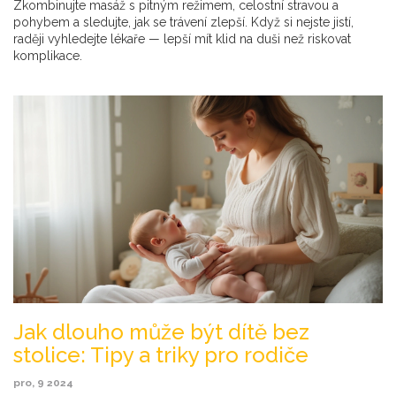
Zkombinujte masáž s pitným režimem, celostní stravou a
pohybem a sledujte, jak se trávení zlepší. Když si nejste jistí,
raději vyhledejte lékaře — lepší mít klid na duši než riskovat
komplikace.
Jak dlouho může být dítě bez
stolice: Tipy a triky pro rodiče
pro, 9 2024