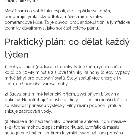
snížit viditelný tuk.
Masáž sama o sobě tuk nespálí, ale zlepší krevní oběh,
podporuje lymfatický odtok a může zmírnit vzhled
pomerančové kůže. To je důvod, proč anticelulitidní a lymfatické
techniky dávají smysl jako součást celého plánu.
Praktický plán: co dělat každý
týden
1) Pohyb: zařaď 3–4 kardio tréninky týdně (běh, rychlá chůze,
kolo) po 30–45 minut a 2 silové tréninky na nohy (dřepy, výpady,
mrtvé tahy) pro budování svalů. Svaly spalují více energie i v
klidu, což pomáhá tvarovat nohy.
2) Strava: sniž mírně kalorický příjem, zvýš příjem bílkovin a
vlákniny. Nepotřebuješ drastické diety — stabilní menší deficit a
soustavnost přinesou výsledky. Pitný režim podpoří lymfu a
snižuje zadržování vody.
3) Masáže a domácí techniky: pravidelné anticelulitidní masáže
1–2× týdně mohou zlepšit mikrocirkulaci. Lymfatická masáž
nebo jemné hnětení směrem k lymfatickým uzlinám pomáhá