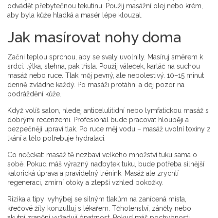
odvádět přebytečnou tekutinu. Použij masážní olej nebo krém,
aby byla kůže hladká a masér lépe klouzal.
Jak masírovat nohy doma
Začni teplou sprchou, aby se svaly uvolnily. Masíruj směrem k
srdci: lýtka, stehna, pak třísla. Použij váleček, kartáč na suchou
masáž nebo ruce. Tlak měj pevný, ale nebolestivý. 10–15 minut
denně zvládne každý. Po masáži protáhni a dej pozor na
podráždění kůže.
Když volíš salon, hledej anticelulitidní nebo lymfatickou masáž s
dobrými recenzemi. Profesionál bude pracovat hlouběji a
bezpečněji upraví tlak. Po ruce měj vodu – masáž uvolní toxiny z
tkání a tělo potřebuje hydrataci.
Co nečekat: masáž tě nezbaví velkého množství tuku sama o
sobě. Pokud máš výrazný nadbytek tuku, bude potřeba silnější
kalorická úprava a pravidelný trénink. Masáž ale zrychlí
regeneraci, zmírní otoky a zlepší vzhled pokožky.
Rizika a tipy: vyhýbej se silným tlakům na zanícená místa,
křečové žíly konzultuj s lékařem. Těhotenství, záněty nebo
akutní zranění vyžadují ópatrnost. Pokud máš pochybnosti,