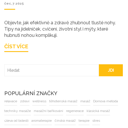
čec, 7 2025
Objevte, jak efektivně a zdravě zhubnout tlusté nohy.
Tipy na jídelníček, cvičení, životní styl i mýty, které
hubnutí nohou komplikují.
ČÍST VÍCE
JDI
POPULÁRNÍ ZNAČKY
relaxace
zdraví
wellness
těhotenská masáž
masáž
Dornova metoda
techniky masáže
masážní baňkování
regenerace
klasická masáž
úleva od bolesti
aromaterapie
čínská masáž
terapie
stres