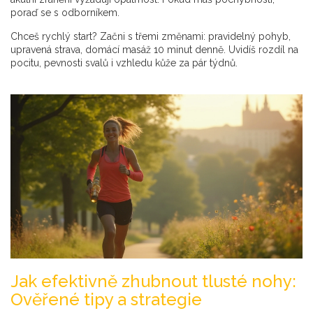
poraď se s odborníkem.
Chceš rychlý start? Začni s třemi změnami: pravidelný pohyb,
upravená strava, domácí masáž 10 minut denně. Uvidíš rozdíl na
pocitu, pevnosti svalů i vzhledu kůže za pár týdnů.
Jak efektivně zhubnout tlusté nohy:
Ověřené tipy a strategie