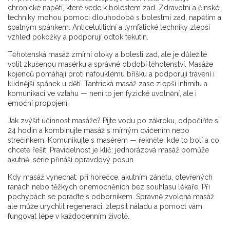
chronické napětí, které vede k bolestem zad. Zdravotní a čínské
techniky mohou pomoci dlouhodobě s bolestmi zad, napětím a
špatným spánkem. Anticelulitidní a lymfatické techniky zlepší
vzhled pokožky a podporují odtok tekutin.
Těhotenská masáž zmírní otoky a bolesti zad, ale je důležité
volit zkušenou masérku a správné období těhotenství. Masáže
kojenců pomáhají proti nafouklému bříšku a podporují trávení i
klidnější spánek u dětí. Tantrická masáž zase zlepší intimitu a
komunikaci ve vztahu — není to jen fyzické uvolnění, ale i
emoční propojení.
Jak zvýšit účinnost masáže? Pijte vodu po zákroku, odpočiňte si
24 hodin a kombinujte masáž s mírným cvičením nebo
strečinkem. Komunikujte s masérem — řekněte, kde to bolí a co
chcete řešit. Pravidelnost je klíč: jednorázová masáž pomůže
akutně, série přináší opravdový posun.
Kdy masáž vynechat: při horečce, akutním zánětu, otevřených
ranách nebo těžkých onemocněních bez souhlasu lékaře. Při
pochybách se poraďte s odborníkem. Správně zvolená masáž
ale může urychlit regeneraci, zlepšit náladu a pomoct vám
fungovat lépe v každodenním životě.