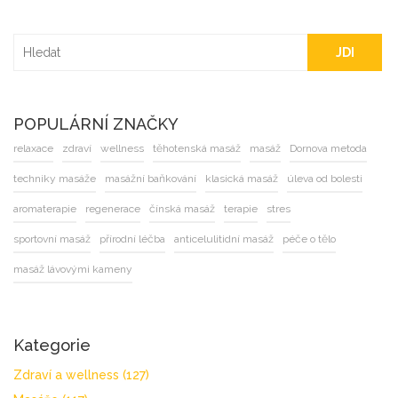
zlepšení pohyblivosti.
JDI
POPULÁRNÍ ZNAČKY
relaxace
zdraví
wellness
těhotenská masáž
masáž
Dornova metoda
techniky masáže
masážní baňkování
klasická masáž
úleva od bolesti
aromaterapie
regenerace
čínská masáž
terapie
stres
sportovní masáž
přírodní léčba
anticelulitidní masáž
péče o tělo
masáž lávovými kameny
Kategorie
Zdraví a wellness
(127)