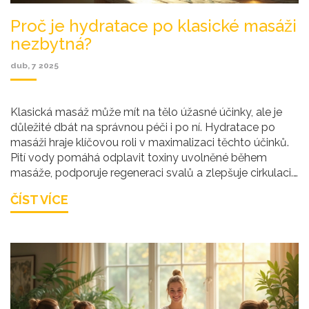
Proč je hydratace po klasické masáži
nezbytná?
dub, 7 2025
Klasická masáž může mít na tělo úžasné účinky, ale je
důležité dbát na správnou péči i po ní. Hydratace po
masáži hraje klíčovou roli v maximalizaci těchto účinků.
Pití vody pomáhá odplavit toxiny uvolněné během
masáže, podporuje regeneraci svalů a zlepšuje cirkulaci.
Bez dostatečného příjmu tekutin mohou být pozitivní
ČÍST VÍCE
účinky masáže oslabeny.