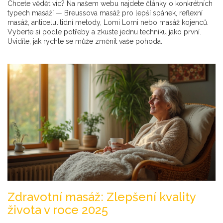
Chcete vědět víc? Na našem webu najdete články o konkrétních
typech masáží — Breussova masáž pro lepší spánek, reflexní
masáž, anticelulitidní metody, Lomi Lomi nebo masáž kojenců.
Vyberte si podle potřeby a zkuste jednu techniku jako první.
Uvidíte, jak rychle se může změnit vaše pohoda.
Zdravotní masáž: Zlepšení kvality
života v roce 2025