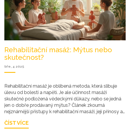
Rehabilitační masáž: Mýtus nebo
skutečnost?
bře, 4 2025
Rehabilitační masáž je oblíbená metoda, která slibuje
úlevu od bolesti a napětí. Je ale účinnost masáží
skutečně podložená vědeckými důkazy, nebo se jedná
jen o dobře prodávaný mýtus? Článek zkoumá
nejznámější přístupy k rehabilitační masáži, její přínosy a
možné mylné představy, které okolo ní panují. Nabízí
ČÍST VÍCE
také praktické tipy pro ty, kdo hledají úlevu od bolesti a