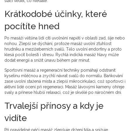
stačí vědět, co hledáte.
Krátkodobé účinky, které
pocítíte hned
Po masáži většina lidí cítí uvolnění napětí v oblasti zad, šíje nebo
nohou. Zlepší se dýchání, protože masáž uvolní ztuhlost
hrudníku a mezižeberních svalů. Tělo uvolní endorfiny a proto
klesá pocit bolesti i stresu. Rychlá indická masáž hlavy může
dodat energii a snížit únavu během pár minut.
Sportovní masáž a regenerační techniky pomáhají odstranit
kyselinu mléčnou a zrychlí návrat svalů do normálu. Baňkování
zase uvolní stažená místa a zlepší mikrocirkulaci, což sportovci i
aktivní lidé ocení při regeneraci. Masáž lávovými kameny ohřeje
svaly a přinese hlubší relaxaci, což je skvělé po náročném dni.
Trvalejší přínosy a kdy je
vidíte
Při pravidelné péči masáž zlepšuje držení těla a snižuje