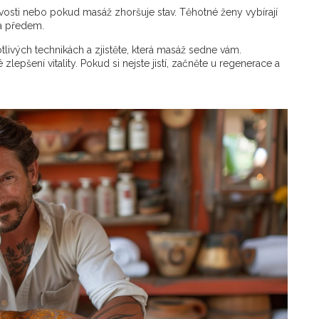
citlivosti nebo pokud masáž zhoršuje stav. Těhotné ženy vybírají
ta předem.
tlivých technikách a zjistěte, která masáž sedne vám.
lepšení vitality. Pokud si nejste jistí, začněte u regenerace a