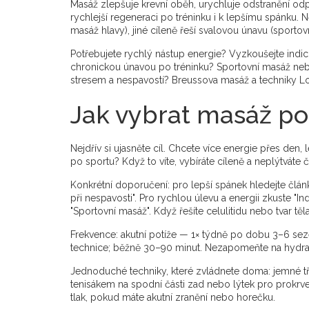
Masáž zlepšuje krevní oběh, urychluje odstranění odpa
rychlejší regeneraci po tréninku i k lepšímu spánku. 
masáž hlavy), jiné cíleně řeší svalovou únavu (sporto
Potřebujete rychlý nástup energie? Vyzkoušejte indic
chronickou únavou po tréninku? Sportovní masáž ne
stresem a nespavostí? Breussova masáž a techniky Lo
Jak vybrat masáž pod
Nejdřív si ujasněte cíl. Chcete více energie přes den,
po sportu? Když to víte, vybíráte cíleně a neplýtváte 
Konkrétní doporučení: pro lepší spánek hledejte člá
při nespavosti". Pro rychlou úlevu a energii zkuste "
"Sportovní masáž". Když řešíte celulitidu nebo tvar těla
Frekvence: akutní potíže — 1× týdně po dobu 3–6 seze
technice; běžně 30–90 minut. Nezapomeňte na hydrata
Jednoduché techniky, které zvládnete doma: jemné tř
tenisákem na spodní části zad nebo lýtek pro prokrven
tlak, pokud máte akutní zranění nebo horečku.