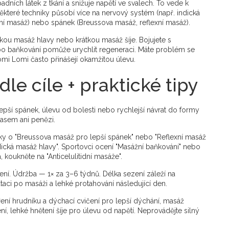
dních látek z tkání a snižuje napětí ve svalech. To vede k
Některé techniky působí více na nervový systém (např. indická
vní masáž) nebo spánek (Breussova masáž, reflexní masáž).
kou masáž hlavy nebo krátkou masáž šíje. Bojujete s
bo baňkování pomůže urychlit regeneraci. Máte problém se
mi Lomi často přinášejí okamžitou úlevu.
le cíle + praktické tipy
 lepší spánek, úlevu od bolesti nebo rychlejší návrat do formy
časem ani penězi.
nky o "Breussova masáž pro lepší spánek" nebo "Reflexní masáž
Indická masáž hlavy". Sportovci ocení "Masážní baňkování" nebo
, koukněte na "Anticelulitidní masáže".
ní. Údržba — 1× za 3–6 týdnů. Délka sezení záleží na
ci po masáži a lehké protahování následující den.
ení hrudníku a dýchací cvičení pro lepší dýchání, masáž
í, lehké hnětení šíje pro úlevu od napětí. Neprovádějte silný