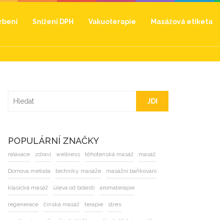
hrbení
Snížení DPH
Vakuoterapie
Masážová etiketa
JDI
POPULÁRNÍ ZNAČKY
relaxace
zdraví
wellness
těhotenská masáž
masáž
Dornova metoda
techniky masáže
masážní baňkování
klasická masáž
úleva od bolesti
aromaterapie
regenerace
čínská masáž
terapie
stres