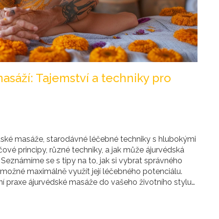
sáží: Tajemství a techniky pro
édské masáže, starodávné léčebné techniky s hlubokými
íčové principy, různé techniky, a jak může ájurvédská
 Seznámíme se s tipy na to, jak si vybrat správného
o možné maximálně využít její léčebného potenciálu.
ní praxe ájurvédské masáže do vašeho životního stylu