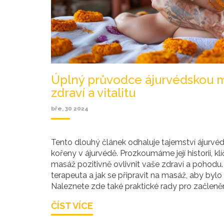
Úplný průvodce ájurvédskou ma
zdraví a vitalitu
bře, 30 2024
Tento dlouhý článek odhaluje tajemství ájurv
kořeny v ájurvédě. Prozkoumáme její historii, kl
masáž pozitivně ovlivnit vaše zdraví a pohodu.
terapeuta a jak se připravit na masáž, aby byl
Naleznete zde také praktické rady pro začleně
pro dlouhodobé zdraví a vitalitu.
ČÍST VÍCE