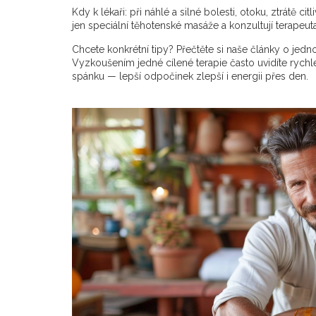
Kdy k lékaři: při náhlé a silné bolesti, otoku, ztrátě 
jen speciální těhotenské masáže a konzultují terapeu
Chcete konkrétní tipy? Přečtěte si naše články o jedno
Vyzkoušením jedné cílené terapie často uvidíte rychlé z
spánku — lepší odpočinek zlepší i energii přes den.