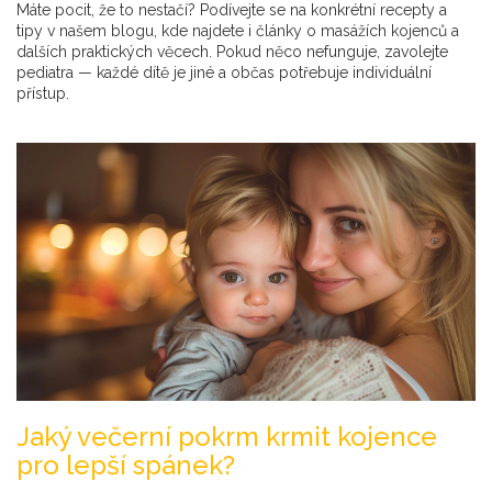
Máte pocit, že to nestačí? Podívejte se na konkrétní recepty a
tipy v našem blogu, kde najdete i články o masážích kojenců a
dalších praktických věcech. Pokud něco nefunguje, zavolejte
pediatra — každé dítě je jiné a občas potřebuje individuální
přístup.
Jaký večerní pokrm krmit kojence
pro lepší spánek?