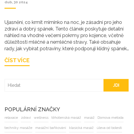
dub, 30 2024
Ujasnění, co krmit miminko na noc, je zásadní pro jeho
zdraví a dobrý spánek. Tento článek poskytuje detailní
náhled na vhodné večerní pokrmy pro kojence, včetně
důležitosti mléčné a nemléčné stravy. Také obsahuje
rady, jak vybírat potraviny, které podporují klidný spánek
a jsou bezpečné pro malé děti, a přidává několik tipů na
ČÍST VÍCE
přípravu noční stravy.
JDI
POPULÁRNÍ ZNAČKY
relaxace
zdraví
wellness
těhotenská masáž
masáž
Dornova metoda
techniky masáže
masážní baňkování
klasická masáž
úleva od bolesti