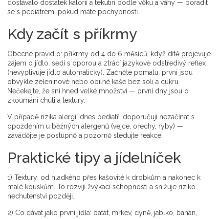
dostávalo dostatek kaloríí a tekutin podle věku a váhy — poradit
se s pediatrem, pokud máte pochybnosti.
Kdy začít s příkrmy
Obecné pravidlo: příkrmy od 4 do 6 měsíců, když dítě projevuje
zájem o jídlo, sedí s oporou a ztrácí jazykově odstředivý reflex
(nevyplivuje jídlo automaticky). Začněte pomalu: první jsou
obvykle zeleninové nebo obilné kaše bez soli a cukru.
Nečekejte, že sní hned velké množství — první dny jsou o
zkoumání chuti a textury.
V případě rizika alergií dnes pediatři doporučují nezačínat s
opožděním u běžných alergenů (vejce, ořechy, ryby) —
zavádějte je postupně a pozorně sledujte reakce.
Praktické tipy a jídelníček
1) Textury: od hladkého přes kašovité k drobkům a nakonec k
malé kouskům. To rozvíjí žvýkací schopnosti a snižuje riziko
nechutenství později.
2) Co dávat jako první jídla: batát, mrkev, dýně, jablko, banán,