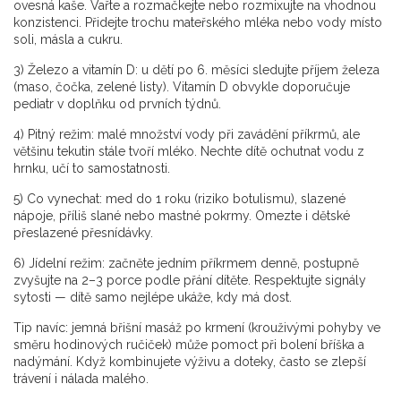
ovesná kaše. Vařte a rozmačkejte nebo rozmixujte na vhodnou
konzistenci. Přidejte trochu mateřského mléka nebo vody místo
soli, másla a cukru.
3) Železo a vitamín D: u dětí po 6. měsíci sledujte příjem železa
(maso, čočka, zelené listy). Vitamín D obvykle doporučuje
pediatr v doplňku od prvních týdnů.
4) Pitný režim: malé množství vody při zavádění příkrmů, ale
většinu tekutin stále tvoří mléko. Nechte dítě ochutnat vodu z
hrnku, učí to samostatnosti.
5) Co vynechat: med do 1 roku (riziko botulismu), slazené
nápoje, příliš slané nebo mastné pokrmy. Omezte i dětské
přeslazené přesnídávky.
6) Jídelní režim: začněte jedním příkrmem denně, postupně
zvyšujte na 2–3 porce podle přání dítěte. Respektujte signály
sytosti — dítě samo nejlépe ukáže, kdy má dost.
Tip navíc: jemná břišní masáž po krmení (krouživými pohyby ve
směru hodinových ručiček) může pomoct při bolení bříška a
nadýmání. Když kombinujete výživu a doteky, často se zlepší
trávení i nálada malého.