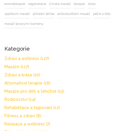
aromaterapie
regenerace
čínská masáž
terapie
stres
sportovní masáž
přírodní léčba
anticelulitidní masáž
péče o tělo
masáž lávovými kameny
Kategorie
Zdraví a wellness
(127)
Masáže
(117)
Zdraví a krása
(20)
Alternativní terapie
(18)
Masáže pro děti a těhotné
(15)
Rodičovství
(14)
Rehabilitace a tejpování
(12)
Fitness a zdraví
(8)
Relaxace a wellness
(7)