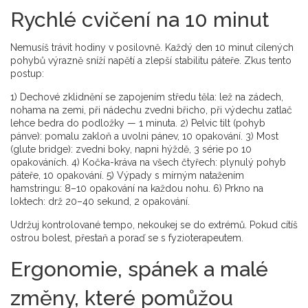
Rychlé cvičení na 10 minut
Nemusíš trávit hodiny v posilovně. Každý den 10 minut cílených
pohybů výrazně sníží napětí a zlepší stabilitu páteře. Zkus tento
postup:
1) Dechové zklidnění se zapojením středu těla: lež na zádech,
nohama na zemi, při nádechu zvedni břicho, při výdechu zatlač
lehce bedra do podložky — 1 minuta. 2) Pelvic tilt (pohyb
pánve): pomalu zakloň a uvolni pánev, 10 opakování. 3) Most
(glute bridge): zvedni boky, napni hýždě, 3 série po 10
opakováních. 4) Kočka-kráva na všech čtyřech: plynulý pohyb
páteře, 10 opakování. 5) Výpady s mírným natažením
hamstringu: 8–10 opakování na každou nohu. 6) Prkno na
loktech: drž 20–40 sekund, 2 opakování.
Udržuj kontrolované tempo, nekoukej se do extrémů. Pokud cítíš
ostrou bolest, přestaň a poraď se s fyzioterapeutem.
Ergonomie, spánek a malé
změny, které pomůžou