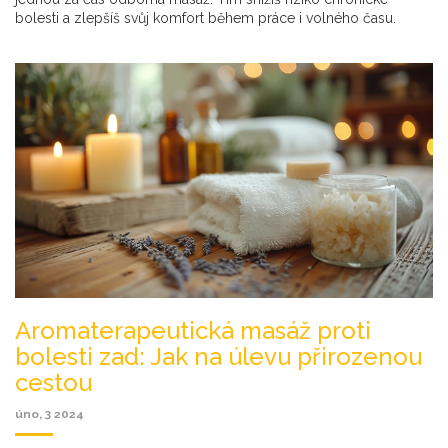
bolesti a zlepšíš svůj komfort během práce i volného času.
Aromaterapeutická masáž proti
bolesti zad: Jak na úlevu přirozenou
cestou
úno, 3 2024