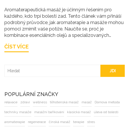
Aromaterapeutická masáž je účinným řešením pro
každého, kdo trpí bolestí zad. Tento článek vám přináší
podrobný průvodce, jak aromaterapie a masáže mohou
pomoci zmírnit vaše potíže. Naučíte se, proč je
kombinace esenciálních olejů a specializovaných
masážních technik tak účinná a jak si vybrat správné
ČÍST VÍCE
oleje pro vaše potřeby. Zahrnuje také praktické tipy pro
výběr maséra a rady pro domácí péči, abyste si mohli
užívat dlouhodobou úlevu od bolesti.
JDI
POPULÁRNÍ ZNAČKY
relaxace
zdraví
wellness
těhotenská masáž
masáž
Dornova metoda
techniky masáže
masážní baňkování
klasická masáž
úleva od bolesti
aromaterapie
regenerace
čínská masáž
terapie
stres