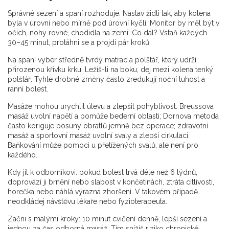
Správné sezení a spaní rozhoduje. Nastav židli tak, aby kolena
byla v úrovni nebo mírně pod úrovní kyčlí. Monitor by měl být v
očích, nohy rovné, chodidla na zemi. Co dál? Vstaň každých
30–45 minut, protáhni se a projdi pár kroků.
Na spaní vyber středně tvrdý matrac a polštář, který udrží
přirozenou křivku krku. Ležíš-li na boku, dej mezi kolena tenký
polštář. Tyhle drobné změny často zredukují noční tuhost a
ranní bolest.
Masáže mohou urychlit úlevu a zlepšit pohyblivost. Breussova
masáž uvolní napětí a pomůže bederní oblasti; Dornova metoda
často koriguje posuny obratlů jemně bez operace; zdravotní
masáž a sportovní masáž uvolní svaly a zlepší cirkulaci.
Baňkování může pomoci u přetížených svalů, ale není pro
každého.
Kdy jít k odborníkovi: pokud bolest trvá déle než 6 týdnů,
doprovází ji brnění nebo slabost v končetinách, ztráta citlivosti,
horečka nebo náhlá výrazná zhoršení. V takovém případě
neodkládej návštěvu lékaře nebo fyzioterapeuta.
Začni s malými kroky: 10 minut cvičení denně, lepší sezení a
jednou za čas odborná masáž. Tím snížíš riziko chronické