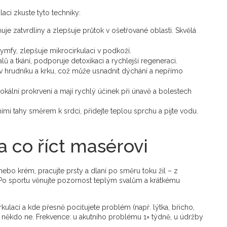
laci zkuste tyto techniky:
ňuje zatvrdliny a zlepšuje průtok v ošetřované oblasti. Skvělá
ymfy, zlepšuje mikrocirkulaci v podkoží.
lů a tkání, podporuje detoxikaci a rychlejší regeneraci.
 v hrudníku a krku, což může usnadnit dýchání a nepřímo
lokální prokrvení a mají rychlý účinek při únavě a bolestech
mi tahy směrem k srdci, přidejte teplou sprchu a pijte vodu.
 co říct masérovi
ebo krém, pracujte prsty a dlaní po směru toku žil – z
 Po sportu věnujte pozornost teplým svalům a krátkému
irkulaci a kde přesně pociťujete problém (např. lýtka, břicho,
ci, někdo ne. Frekvence: u akutního problému 1× týdně, u údržby