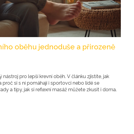
vního oběhu jednoduše a přirozeně
stroj pro lepší krevní oběh. V článku zjistíte, jak
a proč si s ní pomáhají i sportovci nebo lidé se
y a tipy, jak si reflexní masáž můžete zkusit i doma.