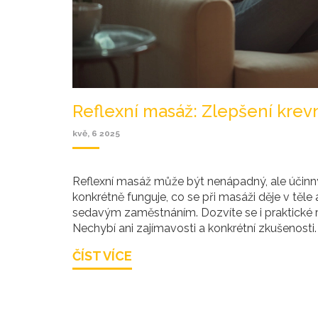
Reflexní masáž: Zlepšení kre
kvě, 6 2025
Reflexní masáž může být nenápadný, ale účinný ná
konkrétně funguje, co se při masáži děje v těle 
sedavým zaměstnáním. Dozvíte se i praktické rad
Nechybí ani zajímavosti a konkrétní zkušenosti.
ČÍST VÍCE