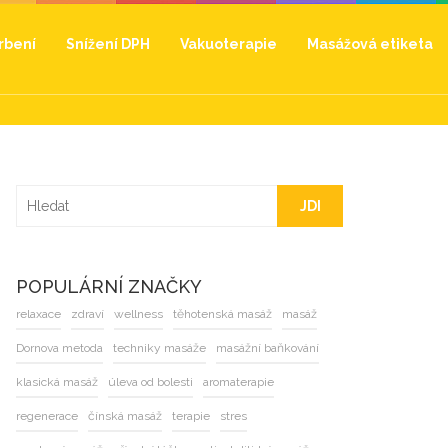
hrbení
Snížení DPH
Vakuoterapie
Masážová etiketa
JDI
POPULÁRNÍ ZNAČKY
relaxace
zdraví
wellness
těhotenská masáž
masáž
Dornova metoda
techniky masáže
masážní baňkování
klasická masáž
úleva od bolesti
aromaterapie
regenerace
čínská masáž
terapie
stres