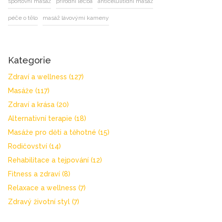
sportovní masáž
přírodní léčba
anticelulitidní masáž
péče o tělo
masáž lávovými kameny
Kategorie
Zdraví a wellness
(127)
Masáže
(117)
Zdraví a krása
(20)
Alternativní terapie
(18)
Masáže pro děti a těhotné
(15)
Rodičovství
(14)
Rehabilitace a tejpování
(12)
Fitness a zdraví
(8)
Relaxace a wellness
(7)
Zdravý životní styl
(7)