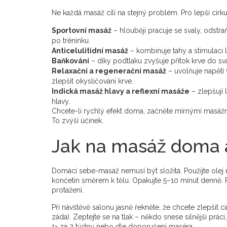
Ne každá masáž cílí na stejný problém. Pro lepší cirku
Sportovní masáž
– hlouběji pracuje se svaly, odstra
po tréninku.
Anticelulitidní masáž
– kombinuje tahy a stimulaci l
Baňkování
– díky podtlaku zvyšuje přítok krve do sva
Relaxační a regenerační masáž
– uvolňuje napětí
zlepšit okysličování krve.
Indická masáž hlavy a reflexní masáže
– zlepšují 
hlavy.
Chcete-li rychlý efekt doma, začněte mírnými masážní
To zvýší účinek.
Jak na masáž doma a
Domácí sebe-masáž nemusí být složitá. Použijte olej n
končetin směrem k tělu. Opakujte 5–10 minut denně.
protažení.
Při návštěvě salonu jasně řekněte, že chcete zlepšit c
záda). Zeptejte se na tlak – někdo snese silnější prá
1× za 2 týdny nebo dle doporučení maséra.