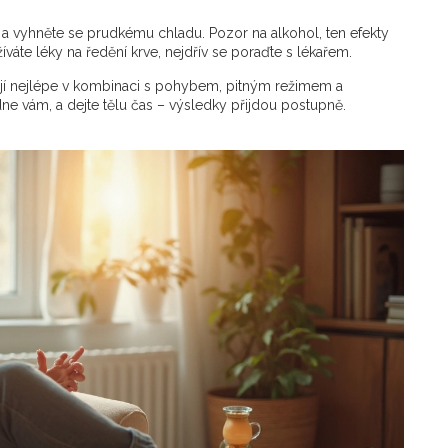
u a vyhněte se prudkému chladu. Pozor na alkohol, ten efekty
íváte léky na ředění krve, nejdřív se poraďte s lékařem.
ngují nejlépe v kombinaci s pohybem, pitným režimem a
e vám, a dejte tělu čas – výsledky přijdou postupně.