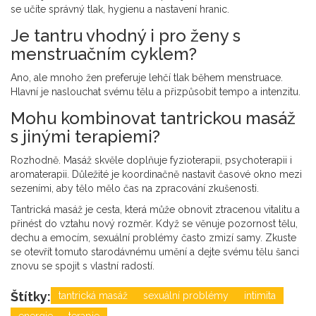
se učíte správný tlak, hygienu a nastavení hranic.
Je tantru vhodný i pro ženy s
menstruačním cyklem?
Ano, ale mnoho žen preferuje lehčí tlak během menstruace.
Hlavní je naslouchat svému tělu a přizpůsobit tempo a intenzitu.
Mohu kombinovat tantrickou masáž
s jinými terapiemi?
Rozhodně. Masáž skvěle doplňuje fyzioterapii, psychoterapii i
aromaterapii. Důležité je koordinačně nastavit časové okno mezi
sezeními, aby tělo mělo čas na zpracování zkušenosti.
Tantrická masáž je cesta, která může obnovit ztracenou vitalitu a
přinést do vztahu nový rozměr. Když se věnuje pozornost tělu,
dechu a emocím, sexuální problémy často zmizí samy. Zkuste
se otevřít tomuto starodávnému umění a dejte svému tělu šanci
znovu se spojit s vlastní radostí.
Štítky:
tantrická masáž
sexuální problémy
intimita