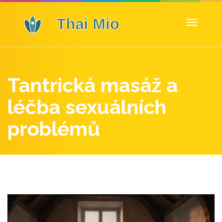
Zobrazit
navigaci
Tantrická masáž a
léčba sexuálních
problémů