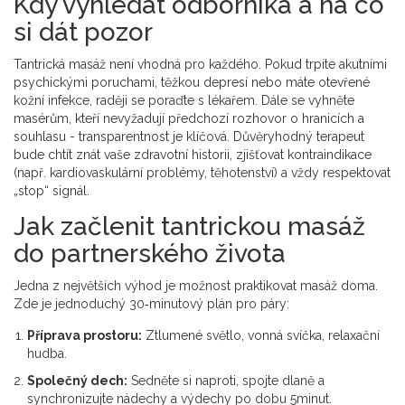
Kdy vyhledat odborníka a na co
si dát pozor
Tantrická masáž není vhodná pro každého. Pokud trpíte akutními
psychickými poruchami, těžkou depresí nebo máte otevřené
kožní infekce, raději se poraďte s lékařem. Dále se vyhněte
masérům, kteří nevyžadují předchozí rozhovor o hranicích a
souhlasu - transparentnost je klíčová. Důvěryhodný terapeut
bude chtít znát vaše zdravotní historii, zjišťovat kontraindikace
(např. kardiovaskulární problémy, těhotenství) a vždy respektovat
„stop“ signál.
Jak začlenit tantrickou masáž
do partnerského života
Jedna z největších výhod je možnost praktikovat masáž doma.
Zde je jednoduchý 30‑minutový plán pro páry:
Příprava prostoru:
Ztlumené světlo, vonná svíčka, relaxační
hudba.
Společný dech:
Sedněte si naproti, spojte dlaně a
synchronizujte nádechy a výdechy po dobu 5minut.