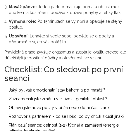
Masáž pánve:
Jeden partner masíruje pomalu oblast mezi
pupíkem a kostrčemi, používá krouživé pohyby a lehký tlak.
Výměna role:
Po 15minutách se vymění a opakuje se stejný
postup.
Uzavření:
Lehněte si vedle sebe, podělte se o pocity a
připomeňte si, co vás potěšilo.
Pravidelná praxe zvyšuje
orgasmus
a zlepšuje kvalitu erekce, ale
důležitější je posílení důvěry a otevřenosti ve vztahu.
Checklist: Co sledovat po první
seanci
Jaký byl váš emocionální stav během a po masáži?
Zaznamenali jste změnu v citlivosti genitální oblasti?
Objevili jste nové pocity v břiše nebo dolní části zad?
Rozhovor s partnerem - co se líbilo, co by chtěli zkusit jinak?
Plán další seance: četnost (1‑2× týdně) a zaměření (energie,