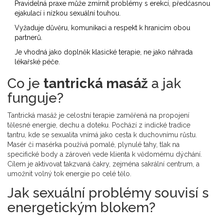
Pravidelná praxe může zmírnit problémy s erekcí, předčasnou
ejakulací i nízkou sexuální touhou.
Vyžaduje důvěru, komunikaci a respekt k hranicím obou
partnerů.
Je vhodná jako doplněk klasické terapie, ne jako náhrada
lékařské péče.
Co je
tantrická masáž
a jak
funguje?
Tantrická masáž je celostní
terapie
zaměřená na propojení
tělesné energie, dechu a doteku. Pochází z indické tradice
tantru, kde se sexualita vnímá jako cesta k duchovnímu růstu.
Masér či masérka používá pomalé, plynulé tahy, tlak na
specifické body a zároveň vede klienta k vědomému dýchání.
Cílem je aktivovat takzvaná
čakry
, zejména sakrální centrum, a
umožnit volný tok
energie
po celé tělo.
Jak
sexuální problémy
souvisí s
energetickým blokem?