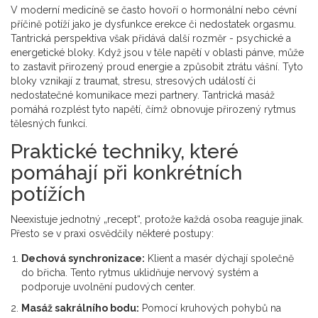
V moderní medicíně se často hovoří o hormonální nebo cévní
příčině potíží jako je dysfunkce erekce či nedostatek orgasmu.
Tantrická perspektiva však přidává další rozměr - psychické a
energetické bloky. Když jsou v těle napětí v oblasti pánve, může
to zastavit přirozený proud
energie
a způsobit ztrátu vášní. Tyto
bloky vznikají z traumat, stresu, stresových událostí či
nedostatečné
komunikace
mezi partnery. Tantrická masáž
pomáhá rozplést tyto napětí, čímž obnovuje přirozený rytmus
tělesných funkcí.
Praktické techniky, které
pomáhají při konkrétních
potížích
Neexistuje jednotný „recept“, protože každá osoba reaguje jinak.
Přesto se v praxi osvědčily některé postupy:
Dechová synchronizace:
Klient a masér dýchají společně
do břicha. Tento rytmus uklidňuje nervový systém a
podporuje uvolnění pudových center.
Masáž sakrálního bodu:
Pomocí kruhových pohybů na