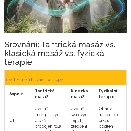
Srovnání: Tantrická masáž vs.
klasická masáž vs. fyzická
terapie
Rozdíly mezi hlavními přístupy
Tantrická
Klasická
Fyzikální
Aspekt
masáž
masáž
terapie
Uvolnění
Uvolnění
Obnova
energetických
svalových
funkce po
Cíl
bloků,
napětí,
úrazu,
propojení těla
zlepšení
posílení