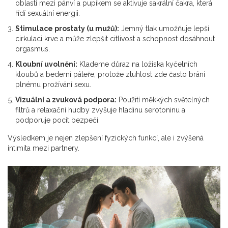
oblasti mezi pánví a pupíkem se aktivuje sakrální čakra, která
řídí sexuální energii.
Stimulace prostaty (u mužů):
Jemný tlak umožňuje lepší
cirkulaci krve a může zlepšit citlivost a schopnost dosáhnout
orgasmus.
Kloubní uvolnění:
Klademe důraz na ložiska kyčelních
kloubů a bederní páteře, protože ztuhlost zde často brání
plnému prožívání sexu.
Vizuální a zvuková podpora:
Použití měkkých světelných
filtrů a relaxační hudby zvyšuje hladinu serotoninu a
podporuje pocit bezpečí.
Výsledkem je nejen zlepšení fyzických funkcí, ale i zvýšená
intimita
mezi partnery.