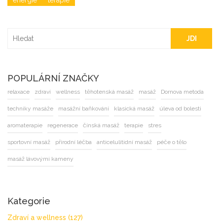
energie
terapie
JDI
POPULÁRNÍ ZNAČKY
relaxace
zdraví
wellness
těhotenská masáž
masáž
Dornova metoda
techniky masáže
masážní baňkování
klasická masáž
úleva od bolesti
aromaterapie
regenerace
čínská masáž
terapie
stres
sportovní masáž
přírodní léčba
anticelulitidní masáž
péče o tělo
masáž lávovými kameny
Kategorie
Zdraví a wellness
(127)