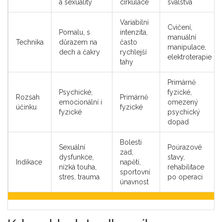
a sexuality
cirkulace
svalstva
Variabilní
Cvičení,
Pomalu, s
intenzita,
manuální
Technika
důrazem na
často
manipulace,
dech a čakry
rychlejší
elektroterapie
tahy
Primárně
Psychické,
fyzické,
Rozsah
Primárně
emocionální i
omezený
účinku
fyzické
fyzické
psychický
dopad
Bolesti
Sexuální
Poúrazové
zad,
dysfunkce,
stavy,
Indikace
napětí,
nízká touha,
rehabilitace
sportovní
stres, trauma
po operaci
únavnost