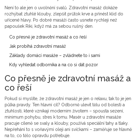
Není to ale jen o uvolnění svalů. Zdravotní masáž dokáže
rozhýbat ztuhlé klouby, zlepšit průtok krve a přinést klid do
uřícené hlavy. Po dobré masáži často usnete rychleji než
papoušek Riki, když má za sebou rušný den.
Co přesně je zdravotní masáž a co řeší
Jak probíhá zdravotní masáž
Základy domácí masáže – zvládnete to i sami
Kdy vyhledat odborníka a na co si dát pozor
Co přesně je zdravotní masáž a
co řeší
Pokud si myslíte, že zdravotní masáž je jen o relaxu, tak to je jen
půlka pravdy. Ten hlavní cíl? Odborně ulevit tělu od bolesti a
ztuhlosti, které vznikají moderním životem – spousta sezení,
minimum pohybu, stres k tomu. Masér u zdravotní masáže
pracuje cíleně se svaly a klouby, používá speciální tahy a tlaky.
Nepřehání to s voňavými oleji ani svíčkami – zaměřuje se hlavně
na to, co tělo opravdu potřebuje.