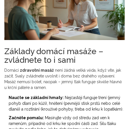
Základy domácí masáže –
zvládnete to i sami
Domácí
zdravotní masáž
není žádná velká věda, když víte, jak
začít. Svaly zvládnete uvolnit i doma bez drahého vybavení.
Masáž nemusí bolet, naopak – jemný tlak funguje skvěle hlavně
u krční páteře a ramen.
Naučte se základní hmaty:
Nejčastěji funguje tření (jemný
pohyb dlaní po kůži), hnětení (pevnější stisk prstů nebo celé
dlaně) a roztírání (krouživé pohyby, třeba od krku k lopatkám).
Začněte pomalu:
Masírujte vždy od středu zad ven k
ramenům, případně od krku ke spodní části zad. Sílu tlaku