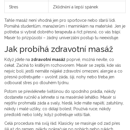
Stres
Zklidnění a lepší spánek
Tahle masáž není vhodná jen pro sportovce nebo starší lidi.
Pomáhá studentům, manažerům i maminkám na mateřské. Jen je
potřeba si vybrat dobrého terapeuta a říct přesně, co vás trápí.
Masér to přizpůsobí – žádný univerzální postup tu neexistuje.
Jak probíhá zdravotní masáž
Když jdete na
zdravotní masáž
poprvé, možná nevíte, co
čekat. Začíná to krátkým rozhovorem. Masér se zeptá, kde vás
nejvíc bolí, jestli nemáte nějaké zdravotní omezení, alergie a co
přesně potřebujete – uvolnit záda, šíji, nohy nebo třeba jen
odbourat stres po dlouhém týdnu.
Potom se převléknete (většinou do spodního prádla, někdy
dostanete ručník) a lehnete si na masérské lehátko. Masér si
nejdřív prohmatá záda a svaly, hledá, kde máte napětí, zatuhliny,
někdy i malé uzlíky, co dělají bolest. Používá ruce, někdy
předloktí nebo lokty, když potřebuje větší tlak.
Celá procedura má svůj řád. Klasicky se masíruje od zad přes
šíji až do ramen, někdy pokračuje po nohách nebo rukách.