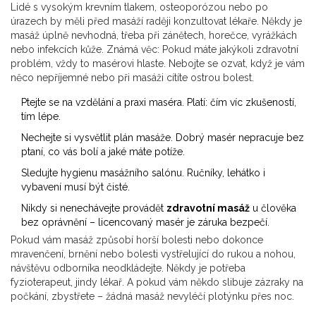
Lidé s vysokým krevním tlakem, osteoporózou nebo po
úrazech by měli před masáží raději konzultovat lékaře. Někdy je
masáž úplně nevhodná, třeba při zánětech, horečce, vyrážkách
nebo infekcích kůže. Známá věc: Pokud máte jakýkoli zdravotní
problém, vždy to masérovi hlaste. Nebojte se ozvat, když je vám
něco nepříjemné nebo při masáži cítíte ostrou bolest.
Ptejte se na vzdělání a praxi maséra. Platí: čím víc zkušeností,
tím lépe.
Nechejte si vysvětlit plán masáže. Dobrý masér nepracuje bez
ptaní, co vás bolí a jaké máte potíže.
Sledujte hygienu masážního salónu. Ručníky, lehátko i
vybavení musí být čisté.
Nikdy si nenechávejte provádět
zdravotní masáž
u člověka
bez oprávnění – licencovaný masér je záruka bezpečí.
Pokud vám masáž způsobí horší bolesti nebo dokonce
mravenčení, brnění nebo bolesti vystřelující do rukou a nohou,
návštěvu odborníka neodkládejte. Někdy je potřeba
fyzioterapeut, jindy lékař. A pokud vám někdo slibuje zázraky na
počkání, zbystřete – žádná masáž nevyléčí plotýnku přes noc.