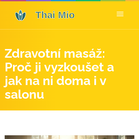
Zobrazit
navigaci
Zdravotní masáž:
Proč ji vyzkoušet a
jak na ni doma i v
salonu