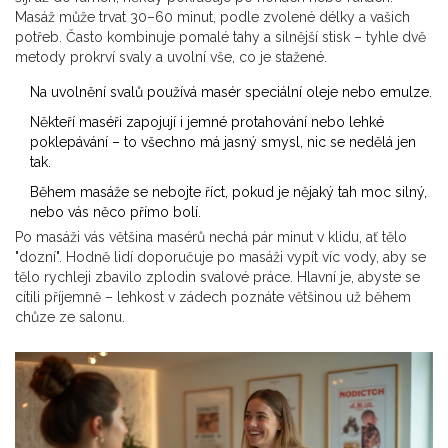
Masáž může trvat 30–60 minut, podle zvolené délky a vašich
potřeb. Často kombinuje pomalé tahy a silnější stisk – tyhle dvě
metody prokrví svaly a uvolní vše, co je stažené.
Na uvolnění svalů používá masér speciální oleje nebo emulze.
Někteří maséři zapojují i jemné protahování nebo lehké
poklepávání – to všechno má jasný smysl, nic se nedělá jen
tak.
Během masáže se nebojte říct, pokud je nějaký tah moc silný,
nebo vás něco přímo bolí.
Po masáži vás většina masérů nechá pár minut v klidu, ať tělo
"dozní". Hodně lidí doporučuje po masáži vypít víc vody, aby se
tělo rychleji zbavilo zplodin svalové práce. Hlavní je, abyste se
cítili příjemně – lehkost v zádech poznáte většinou už během
chůze ze salonu.