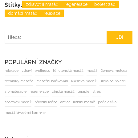
Štítky:
zdravotní masáž
regenerace
bolest zad
domácí masáž
relaxace
JDI
POPULÁRNÍ ZNAČKY
relaxace
zdraví
wellness
těhotenská masáž
masáž
Dornova metoda
techniky masáže
masážní baňkování
klasická masáž
úleva od bolesti
aromaterapie
regenerace
čínská masáž
terapie
stres
sportovní masáž
přírodní léčba
anticelulitidní masáž
péče o tělo
masáž lávovými kameny