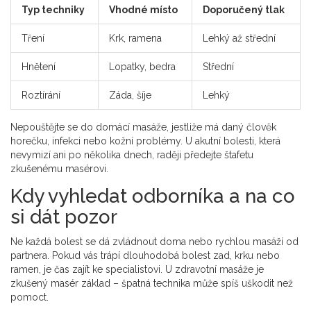
Typ techniky
Vhodné místo
Doporučený tlak
Tření
Krk, ramena
Lehký až střední
Hnětení
Lopatky, bedra
Střední
Roztírání
Záda, šíje
Lehký
Nepouštějte se do domácí masáže, jestliže má daný člověk
horečku, infekci nebo kožní problémy. U akutní bolesti, která
nevymizí ani po několika dnech, raději předejte štafetu
zkušenému masérovi.
Kdy vyhledat odborníka a na co
si dát pozor
Ne každá bolest se dá zvládnout doma nebo rychlou masáží od
partnera. Pokud vás trápí dlouhodobá bolest zad, krku nebo
ramen, je čas zajít ke specialistovi. U zdravotní masáže je
zkušený masér základ – špatná technika může spíš uškodit než
pomoct.