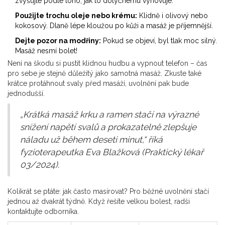
zvyšujte podle toho, jak to dotyčnému vyhovuje.
Použijte trochu oleje nebo krému:
Klidně i olivový nebo
kokosový. Dlaně lépe kloužou po kůži a masáž je příjemnější.
Dejte pozor na modřiny:
Pokud se objeví, byl tlak moc silný.
Masáž nesmí bolet!
Není na škodu si pustit klidnou hudbu a vypnout telefon – čas
pro sebe je stejně důležitý jako samotná masáž. Zkuste také
krátce protáhnout svaly před masáží, uvolnění pak bude
jednodušší.
„Krátká masáž krku a ramen stačí na výrazné
snížení napětí svalů a prokazatelně zlepšuje
náladu už během deseti minut,“ říká
fyzioterapeutka Eva Blažková (Praktický lékař
03/2024).
Kolikrát se ptáte: jak často masírovat? Pro běžné uvolnění stačí
jednou až dvakrát týdně. Když řešíte velkou bolest, radši
kontaktujte odborníka.