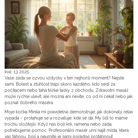
kvě, 13 2025
Vaše záda se ozvou vždycky v ten nejhorší moment? Nejste
sami. Bolest a ztuhlost trápí skoro každého, kdo sedí za
počítačem nebo tahá těžké tašky z obchodu. Zdravotní masáž
může rychle ulevit, ale možná ani nevíte, co od ní čekat nebo jak
poznat dobrého maséra.
Moje kočka Minka mi pravidelně demonstruje, jak dokonalý relax
vypadá – protahuje se a rozvaluje, kde se dá. My lidi to máme
trochu složitější. Když nás bolí krk, ramena nebo záda,
potřebujeme pomoc. Profesionální masér umí najít místa, která
vás táhnou, bolí a neumíte je sami pořádně protáhnout.