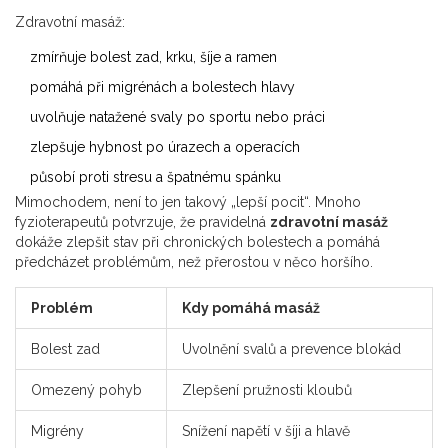
Zdravotní masáž:
zmírňuje bolest zad, krku, šíje a ramen
pomáhá při migrénách a bolestech hlavy
uvolňuje natažené svaly po sportu nebo práci
zlepšuje hybnost po úrazech a operacích
působí proti stresu a špatnému spánku
Mimochodem, není to jen takový „lepší pocit“. Mnoho
fyzioterapeutů potvrzuje, že pravidelná
zdravotní masáž
dokáže zlepšit stav při chronických bolestech a pomáhá
předcházet problémům, než přerostou v něco horšího.
Problém
Kdy pomáhá masáž
Bolest zad
Uvolnění svalů a prevence blokád
Omezený pohyb
Zlepšení pružnosti kloubů
Migrény
Snížení napětí v šíji a hlavě