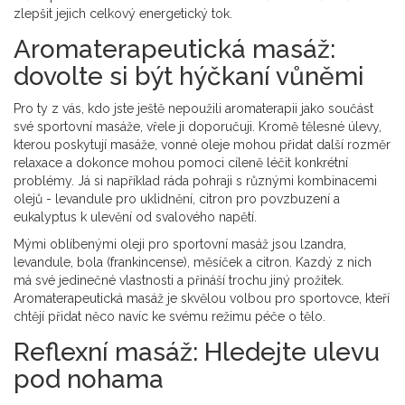
zlepšit jejich celkový energetický tok.
Aromaterapeutická masáž:
dovolte si být hýčkaní vůněmi
Pro ty z vás, kdo jste ještě nepoužili aromaterapii jako součást
své sportovní masáže, vřele ji doporučuji. Kromě tělesné úlevy,
kterou poskytují masáže, vonné oleje mohou přidat další rozměr
relaxace a dokonce mohou pomoci cíleně léčit konkrétní
problémy. Já si například ráda pohraji s různými kombinacemi
olejů - levandule pro uklidnění, citron pro povzbuzení a
eukalyptus k ulevění od svalového napětí.
Mými oblíbenými oleji pro sportovní masáž jsou lzandra,
levandule, bola (frankincense), měsíček a citron. Kazdý z nich
má své jedinečné vlastnosti a přináší trochu jiný prožitek.
Aromaterapeutická masáž je skvělou volbou pro sportovce, kteří
chtějí přidat něco navíc ke svému režimu péče o tělo.
Reflexní masáž: Hledejte ulevu
pod nohama