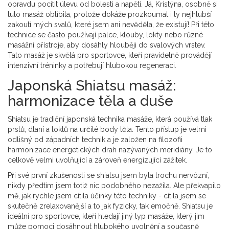
opravdu pocítit úlevu od bolesti a napětí. Já, Kristýna, osobně si
tuto masáž oblíbila, protože dokáže prozkoumat i ty nejhlubší
zakoutí mých svalů, které jsem ani nevěděla, že existují! Při této
technice se často používají palce, klouby, lokty nebo různé
masážní přístroje, aby dosáhly hlouběji do svalových vrstev.
Tato masáž je skvělá pro sportovce, kteří pravidelně provádějí
intenzivní tréninky a potřebují hlubokou regeneraci.
Japonská Shiatsu masáž:
harmonizace těla a duše
Shiatsu je tradiční japonská technika masáže, která používá tlak
prstů, dlaní a loktů na určité body těla. Tento přístup je velmi
odlišný od západních technik a je založen na filozofii
harmonizace energetických drah nazývaných meridiány. Je to
celkově velmi uvolňující a zároveň energizující zážitek.
Při své první zkušenosti se shiatsu jsem byla trochu nervózní,
nikdy předtím jsem totiž nic podobného nezažila. Ale překvapilo
mě, jak rychle jsem cítila účinky této techniky - cítila jsem se
skutečně zrelaxovanější a to jak fyzicky, tak emočně. Shiatsu je
ideální pro sportovce, kteří hledají jiný typ masáže, který jim
může pomoci dosáhnout hlubokého uvolnění a současně