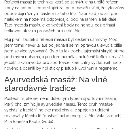
Reflexní masáž je technika, která se zaměřuje na určité reflexní
zóny na nohou. Teorie stojící za touto masáží uvádí, že tyto zóny
odpovídají různým částem našeho těla. Například, oblast pod
malíčkem na noze má odpovídající bod na rameni a tak dále.
Tato metoda masíruje konkrétní body na nohou, což přináší
celkovou úlevu a prospěch pro celé tělo.
Můj první zážitek s reflexní masáží byl celkem úsměvný. Moc
jsem tomu nevěřila, ale po jednání se mi opravdu ulevilo a cítila
jsem se více vyrovnaná. Bylo to tak trochu tajemství skryté přímo
pod mými nohama, a já o tom neměla ani tušení! Reflexní masáž
je další skvělá volba pro sportovce, kteří chtějí vyzkoušet něco
nového a ocenili by holistický přístup k uvolnění a regeneraci.
Ayurvedská masáž: Na vlně
starodávné tradice
Posledním, ale ne méně důležitým typem sportovní masáže,
který chci zmínit, je ayurvedská masáž. Tento druh masáže
vychází z tradiční indické medicíny a je spojen s udržení
rovnováhy těchto tří "doshas" nebo energií v těle: Vata (vzduch),
Pitta (oheň) a Kapha (voda).