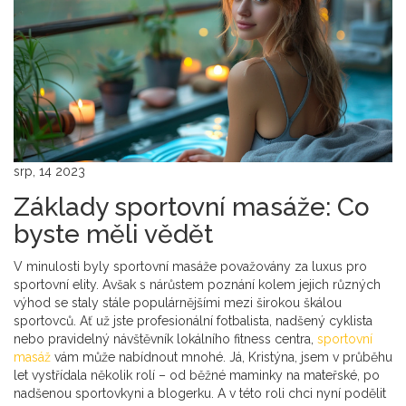
srp, 14 2023
Základy sportovní masáže: Co
byste měli vědět
V minulosti byly sportovní masáže považovány za luxus pro
sportovní elity. Avšak s nárůstem poznání kolem jejich různých
výhod se staly stále populárnějšími mezi širokou škálou
sportovců. Ať už jste profesionální fotbalista, nadšený cyklista
nebo pravidelný návštěvník lokálního fitness centra,
sportovní
masáž
vám může nabídnout mnohé. Já, Kristýna, jsem v průběhu
let vystřídala několik rolí – od běžné maminky na mateřské, po
nadšenou sportovkyni a blogerku. A v této roli chci nyní podělit