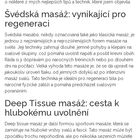
o některé z mých nejlepších tipů a technik, které jsem objevila.
Švédská masáž: vynikající pro
regeneraci
Švédská masábě, někdy označovaná také jako klasická masáž, je
jednou z nejznámějších a nejrozšířenějších forem masáže na
světě. Její techniky zahrnují dlouhé, jemné pohyby a klepání na
svalové skupiny, což pomáhá uvolnit napětí a posílit krevní oběh.
Ráda si ji dopřávám po náročných trénincích nebo po dlouhém
dni na počítači. Velká výhoda této masáže je, že se dá upravit na
jakoukoliv úroveň tlaku, od jemných dotyků až po intenzivní
masáž svalů. Tato technika je ideální pro regeneraci těla po
náročné fyzické zátěži a pomáhá předcházet svalovým
poraněním.
Deep Tissue masáž: cesta k
hlubokému uvolnění
Deep tissue masáž je další formou sportovní masáže, která se
zaměřuje na hluboké vrstvy svalů a fascií. Tato masáž může být
zpočátku trochu nepohodlná, ale po několika sezeních můžete