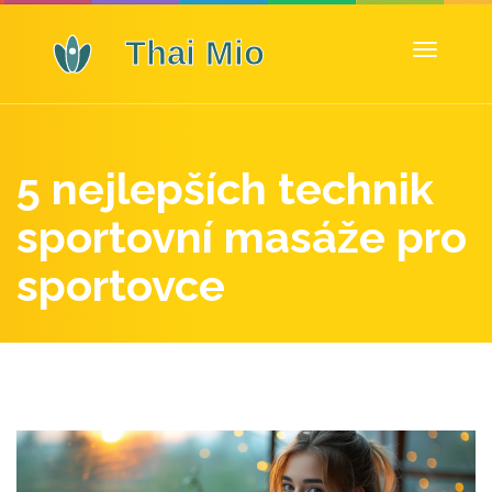
Zobrazit
navigaci
5 nejlepších technik
sportovní masáže pro
sportovce