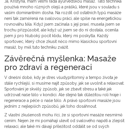
Já, Kristýna, mám velmi ráda ayurvedskou masáž. Tato technika
používá mnoho různých olejů a prášků, které jsou v souladu s
vaším dominantním dosha. Na rozdíl od ostatních typů masáže
není tak zaměřená na svalovou práci, ale spíše na energetickou
rovnováhu těla. Když jsem začínala s její praxí, musela jsem se
trochu přizpůsobit, ale když už jsem se do ní dostala, ocenila
jsem ji pro hluboký pocit klidu, který mi poskytla. Každý
sportovec, který chce zkusit něco mimo klasickou sportovní
masáž, by měl tuto techniku zvážit.
Závěrečná myšlenka: Masaže
pro zdraví a regeneraci
V dnešní době, kdy je stres všudypřítomný a tempo života je
stále rychlejší, si musíme najít způsoby, jak se uvolnit a relaxovat.
Sportování je skvělý způsob, jak se zbavit stresu a také jak
udržovat naše tělo v kondici. Ale stejně tak důležitou roli hraje i
regenerace a péče o naše tělo. A právě sportovní masáže jsou
jedním z nejlepších způsobů, jak toho dosáhnout.
Z vlastní zkušenosti mohu říci, že si sportovní masáže nesmírně
cením. Nejen že mi pomáhají ulevit od svalového napětí a zlepšit
relaxaci, ale také mi dávají příležitost oddálit se od svých