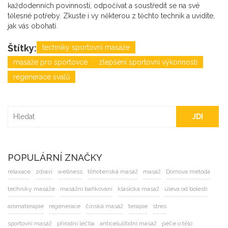
každodenních povinností, odpočívat a soustředit se na své
tělesné potřeby. Zkuste i vy některou z těchto technik a uvidíte,
jak vás obohatí.
Štítky:
techniky sportovní masáže
masáže pro sportovce
zlepšení sportovní výkonnosti
regenerace svalů
JDI
POPULÁRNÍ ZNAČKY
relaxace
zdraví
wellness
těhotenská masáž
masáž
Dornova metoda
techniky masáže
masážní baňkování
klasická masáž
úleva od bolesti
aromaterapie
regenerace
čínská masáž
terapie
stres
sportovní masáž
přírodní léčba
anticelulitidní masáž
péče o tělo