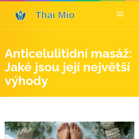
Zobrazit
navigaci
Anticelulitidní masáž:
Jaké jsou její největší
výhody