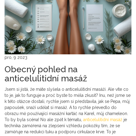
pro, 9 2023
Obecný pohled na
anticelulitidní masáž
Jsem si jistá, že máte slyšela o anticelulitidní masáži. Ale víte co
to je, jak to funguje a proč byste to měla zkusit? Inu, než jsme se
k této otázce dostali, rychle jsem si představila, jak se Pepa, můj
papoušek, snaží udělat si masáž. A to rychle převedlo do
obrazu mě používající masážní kartáč na Karel, můj chameleon.
To by byla scéna! No ale zpět k tématu,
anticelulitidní masáž
je
technika zaměřená na zlepšení vzhledu pokožky tím, že se
zaměřuje na redukci tuku a podporu cirkulace krve. To je