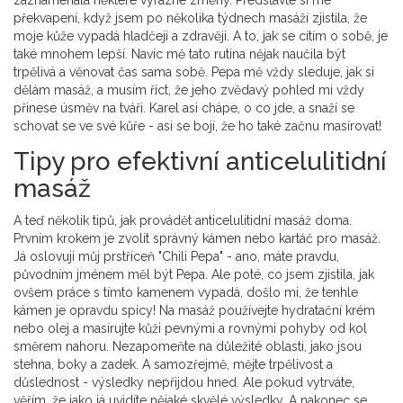
zaznamenala některé výrazné změny. Představte si mé
překvapení, když jsem po několika týdnech masáží zjistila, že
moje kůže vypadá hladčeji a zdravěji. A to, jak se cítím o sobě, je
také mnohem lepší. Navíc mě tato rutina nějak naučila být
trpělivá a věnovat čas sama sobě. Pepa mě vždy sleduje, jak si
dělám masáž, a musím říct, že jeho zvědavý pohled mi vždy
přinese úsměv na tváři. Karel asi chápe, o co jde, a snaží se
schovat se ve své kůře - asi se bojí, že ho také začnu masírovat!
Tipy pro efektivní anticelulitidní
masáž
A teď několik tipů, jak provádět anticelulitidní masáž doma.
Prvním krokem je zvolit správný kámen nebo kartáč pro masáž.
Já oslovuji můj prstříceň "Chili Pepa" - ano, máte pravdu,
původním jménem měl být Pepa. Ale poté, co jsem zjistila, jak
ovšem práce s tímto kamenem vypadá, došlo mi, že tenhle
kámen je opravdu spicy! Na masáž používejte hydratační krém
nebo olej a masírujte kůži pevnými a rovnými pohyby od kol
směrem nahoru. Nezapomeňte na důležité oblasti, jako jsou
stehna, boky a zadek. A samozřejmě, mějte trpělivost a
důslednost - výsledky nepřijdou hned. Ale pokud vytrváte,
věřím, že jako já uvidíte nějaké skvělé výsledky. A nakonec se