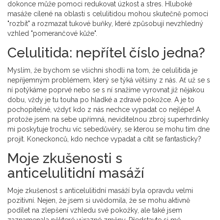
dokonce může pomoci redukovat úzkost a stres. Hluboké
masáže cílené na oblasti s celulitidou mohou skutečně pomoci
"rozbít" a rozmazat tukové buňky, které způsobují nevzhledný
vzhled "pomerančové kůže".
Celulitida: nepřítel číslo jedna?
Myslím, že bychom se všichni shodli na tom, že celulitida je
nepříjemným problémem, který se týká většiny z nás. Ať už se s
ní potýkáme poprvé nebo se s ní snažíme vyrovnat již nějakou
dobu, vždy je tu touha po hladké a zdravé pokožce. A je to
pochopitelné, vždyť kdo z nás nechce vypadat co nejlépe! A
protože jsem na sebe upřímná, neviditelnou zbroj superhrdinky
mi poskytuje trochu víc sebedůvěry, se kterou se mohu tím dne
projít. Koneckonců, kdo nechce vypadat a cítit se fantasticky?
Moje zkušenosti s
anticelulitidní masáží
Moje zkušenost s anticelulitidní masáží byla opravdu velmi
pozitivní. Nejen, že jsem si uvědomila, že se mohu aktivně
podílet na zlepšení vzhledu své pokožky, ale také jsem