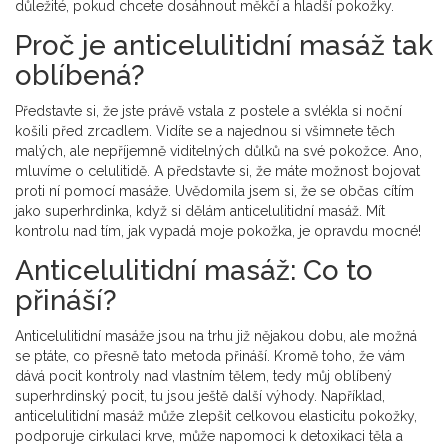
důležité, pokud chcete dosáhnout měkčí a hladší pokožky.
Proč je anticelulitidní masáž tak
oblíbená?
Představte si, že jste právě vstala z postele a svlékla si noční
košili před zrcadlem. Vidíte se a najednou si všimnete těch
malých, ale nepříjemně viditelných důlků na své pokožce. Ano,
mluvíme o celulitidě. A představte si, že máte možnost bojovat
proti ní pomocí masáže. Uvědomila jsem si, že se občas cítím
jako superhrdinka, když si dělám anticelulitidní masáž. Mít
kontrolu nad tím, jak vypadá moje pokožka, je opravdu mocné!
Anticelulitidní masáž: Co to
přináší?
Anticelulitidní masáže jsou na trhu již nějakou dobu, ale možná
se ptáte, co přesně tato metoda přináší. Kromě toho, že vám
dává pocit kontroly nad vlastním tělem, tedy můj oblíbený
superhrdinský pocit, tu jsou ještě další výhody. Například,
anticelulitidní masáž může zlepšit celkovou elasticitu pokožky,
podporuje cirkulaci krve, může napomoci k detoxikaci těla a