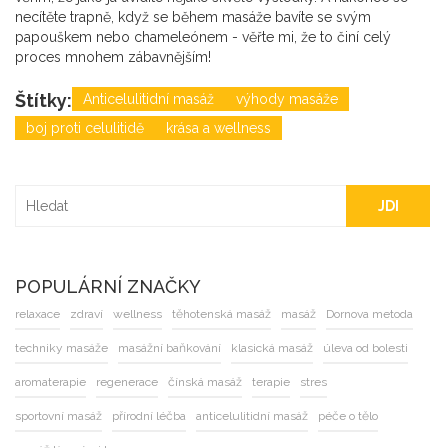
necítěte trapně, když se během masáže bavíte se svým
papouškem nebo chameleónem - věřte mi, že to činí celý
proces mnohem zábavnějším!
Štítky:
Anticelulitidní masáž
výhody masáže
boj proti celulitidě
krása a wellness
JDI
POPULÁRNÍ ZNAČKY
relaxace
zdraví
wellness
těhotenská masáž
masáž
Dornova metoda
techniky masáže
masážní baňkování
klasická masáž
úleva od bolesti
aromaterapie
regenerace
čínská masáž
terapie
stres
sportovní masáž
přírodní léčba
anticelulitidní masáž
péče o tělo