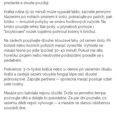
přestaňte a zkuste později.
Krátká rutina (5–10 minut) může vypadat takto: začněte jemnými
hlazeními po nohách směrem k srdci, pokračujte po pažích, pak
bříško — krouživé pohyby ve směru hodinových ručiček. Na
bříško použijte lehký tlak prsty; u plynatosti pomůže i
"bicyklování" nožek (opatrně pohnout koleny k břichu).
Na zádech používejte dlouhé, klouzavé tahy od ramen dolů. Při
bolesti nebo kožních potížích masáž vynechte. Vyhněte se
masáži těsně po jídle (počkat 30–40 minut). Pokud má dítě
horečku, průjem nebo neobvyklé podráždění, poraďte se s
pediatrem.
Frekvence: 3–7× týdně krátce nebo 1× denně při večerním rituálu.
Kratší a častější sezení obvykle fungují lépe než dlouhé
jednorázové. Zapojte partnera — společná masáž posiluje vztah
celé rodiny.
Masáže pro batolata nejsou složité. Držte se jemného tempa,
pozorujte dítě a dělejte to pravidelně. Za pár dní poznáte, co
vašemu dítěti nejvíc vyhovuje — a masáže se stanou oblíbenou
součástí dne.