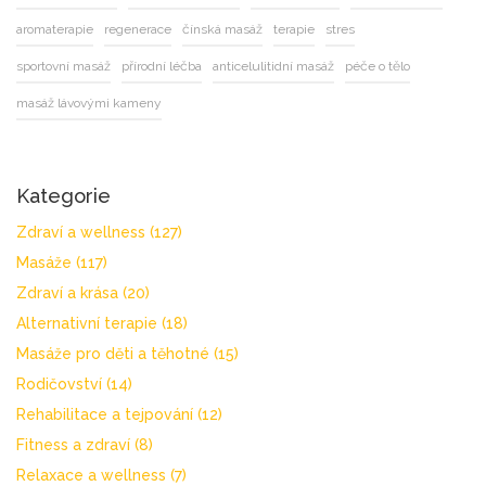
aromaterapie
regenerace
čínská masáž
terapie
stres
sportovní masáž
přírodní léčba
anticelulitidní masáž
péče o tělo
masáž lávovými kameny
Kategorie
Zdraví a wellness
(127)
Masáže
(117)
Zdraví a krása
(20)
Alternativní terapie
(18)
Masáže pro děti a těhotné
(15)
Rodičovství
(14)
Rehabilitace a tejpování
(12)
Fitness a zdraví
(8)
Relaxace a wellness
(7)