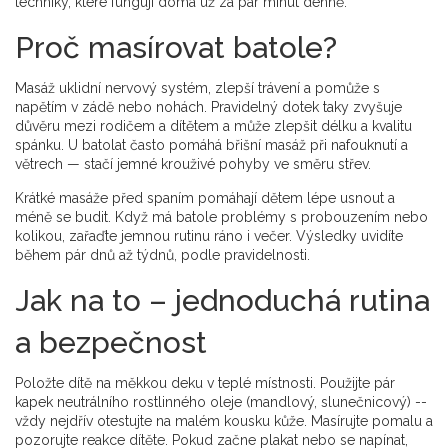
techniky, které fungují doma už za pár minut denně.
Proč masírovat batole?
Masáž uklidní nervový systém, zlepší trávení a pomůže s
napětím v zádě nebo nohách. Pravidelný dotek taky zvyšuje
důvěru mezi rodičem a dítětem a může zlepšit délku a kvalitu
spánku. U batolat často pomáhá břišní masáž při nafouknutí a
větrech — stačí jemné krouživé pohyby ve směru střev.
Krátké masáže před spaním pomáhají dětem lépe usnout a
méně se budit. Když má batole problémy s probouzením nebo
kolikou, zařaďte jemnou rutinu ráno i večer. Výsledky uvidíte
během pár dnů až týdnů, podle pravidelnosti.
Jak na to – jednoduchá rutina
a bezpečnost
Položte dítě na měkkou deku v teplé místnosti. Použijte pár
kapek neutrálního rostlinného oleje (mandlový, slunečnicový) --
vždy nejdřív otestujte na malém kousku kůže. Masírujte pomalu a
pozorujte reakce dítěte. Pokud začne plakat nebo se napínat,