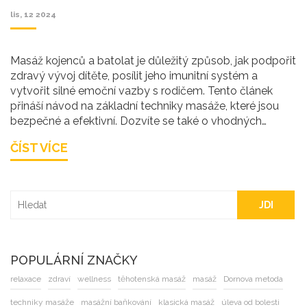
lis, 12 2024
Masáž kojenců a batolat je důležitý způsob, jak podpořit
zdravý vývoj dítěte, posílit jeho imunitní systém a
vytvořit silné emoční vazby s rodičem. Tento článek
přináší návod na základní techniky masáže, které jsou
bezpečné a efektivní. Dozvíte se také o vhodných
typech olejíčků a kdy se masáži vyhnout. Praktické tipy
ČÍST VÍCE
pomohou i začátečníkům získat sebedůvěru a
dovednosti pro pravidelnou péči o dítě.
JDI
POPULÁRNÍ ZNAČKY
relaxace
zdraví
wellness
těhotenská masáž
masáž
Dornova metoda
techniky masáže
masážní baňkování
klasická masáž
úleva od bolesti