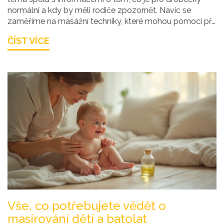
normální a kdy by měli rodiče zpozornět. Navíc se
zaměříme na masážní techniky, které mohou pomoci při
problémech se stolicí. Pomůže vám pochopit dětské
ČÍST VÍCE
trávení a poskytnout úlevu vašim nejmenším.
Vše, co potřebujete vědět o
masírování dětí a batolat