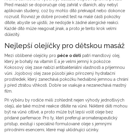
Před masáží se doporučuje olej zahřát v dlaních, aby nebyl
aplikován studený, což by mohlo dítě překvapit nebo dokonce
rozrušit. Rovněž je dobré provést test na malé části pokožky
dítěte, abyste se ujistili, že nedojde k žádné alergické reakci.
Každé dítě může reagovat jinak, a proto je tento krok velmi
důležitý.
Nejlepší olejíčky pro dětskou masáž
Mezi oblíbené olejíčky pro
péče o děti
patří mandlový olej,
který je bohatý na vitamín E a je velmi jemný k pokožce.
Kokosový olej zase nabízí antibakteriální vlastnosti a příjemnou
vůni. Jojobový olej zase působí jako přirozený hydratační
prostředek, který zanechává pokožku hedvábně jemnou a chrání
ji před ztrátou vlhkosti. Dobře se vsakuje a nezanechává mastný
film.
Při výběru by rodiče měli zohlednit nejen výhody jednotlivých
olejů, ale také možné reakce dítěte na vůně. Některé děti mohou
být na vůně citlivé, a proto může být lepší volit oleje bez
přidané parfemace. Pro ty, kteří preferují aromaterapeutický
přístup, existují i speciálně formulované oleje s jemnými
přírodními esencemi, které mají uklidňující účinky.