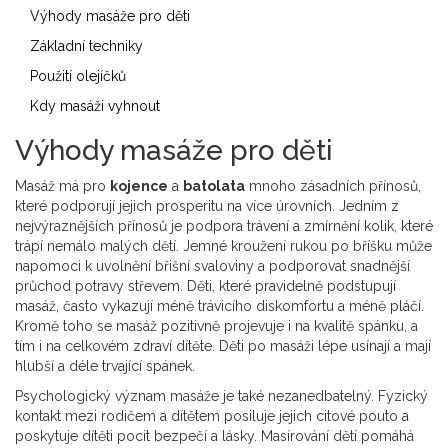
Výhody masáže pro děti
Základní techniky
Použití olejíčků
Kdy masáži vyhnout
Výhody masáže pro děti
Masáž má pro
kojence
a
batolata
mnoho zásadních přínosů,
které podporují jejich prosperitu na více úrovních. Jedním z
nejvýraznějších přínosů je podpora trávení a zmírnění kolik, které
trápí nemálo malých dětí. Jemné kroužení rukou po bříšku může
napomoci k uvolnění břišní svaloviny a podporovat snadnější
průchod potravy střevem. Děti, které pravidelně podstupují
masáž, často vykazují méně trávicího diskomfortu a méně pláčí.
Kromě toho se masáž pozitivně projevuje i na kvalitě spánku, a
tím i na celkovém zdraví dítěte. Děti po masáži lépe usínají a mají
hlubší a déle trvající spánek.
Psychologický význam masáže je také nezanedbatelný. Fyzický
kontakt mezi rodičem a dítětem posiluje jejich citové pouto a
poskytuje dítěti pocit bezpečí a lásky. Masírování dětí pomáhá