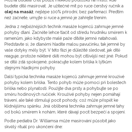
Možná budete chtít použít měkkou podložku na místo, kde
budete dítě masírovat. Je užitečné mít po ruce čerstvý ručník a
olej na masáž
, nejlépe 100% přírodní, bez parfemací. Předtím
než začnete, umyjte si ruce a jemně je zahřejte třením.
Jedna z nejběžnějších technik masáže kojenců zahrnuje jemné
pohyby dlaní. Začněte lehce tlačit od středu hrudníku směrem k
ramenům, jako kdybyste malé paže dítěte jemně natahovali.
Představte si, že dlaněmi hladíte malou pavučinku, tak jemné by
vaše dotyky měly být. V této fázi je důležité sledovat, jak dítě
reaguje, protože některé děti mohou být citlivější než jiné. Pokud
se dítě zdá spokojené, pokračujte kolem bříška k lýtkům
stejnými hladkými pohyby.
Další typická technika masáže kojenců zahrnuje jemné krouživé
pohyby kolem bříška. Tento pohyb může pomoci při bolestech
bříška nebo plynatosti. Použijte dva prsty a pohybujte se po
směru hodinových ručiček. Krouživé pohyby nejen pomáhají
trávení, ale také stimulují pocit pohody, což může přispět ke
klidnějšímu spánku. Jiná oblíbená technika zahrnuje jemné tahy
od boků směrem k nohám, které dávají pocit bezpečí a spojení.
Podle pediatra Dr. Williamsa může masírování působit jako
skvělý rituál pro ukončení dne: