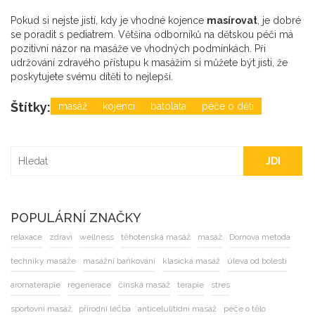
Pokud si nejste jistí, kdy je vhodné kojence
masírovat
, je dobré
se poradit s pediatrem. Většina odborníků na dětskou péči má
pozitivní názor na masáže ve vhodných podmínkách. Při
udržování zdravého přístupu k masážím si můžete být jisti, že
poskytujete svému dítěti to nejlepší.
Štítky:
masáž
kojenci
batolata
péče o děti
JDI
POPULÁRNÍ ZNAČKY
relaxace
zdraví
wellness
těhotenská masáž
masáž
Dornova metoda
techniky masáže
masážní baňkování
klasická masáž
úleva od bolesti
aromaterapie
regenerace
čínská masáž
terapie
stres
sportovní masáž
přírodní léčba
anticelulitidní masáž
péče o tělo