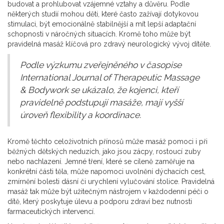
budovat a prohlubovat vzájemné vztahy a důvěru. Podle
některých studií mohou děti, které často zažívají dotykovou
stimulaci, být emocionálně stabilnější a mít lepší adaptační
schopnosti v náročných situacích. Kromě toho může být
pravidelná masáž klíčová pro zdravý neurologický vývoj dítěte.
Podle výzkumu zveřejněného v časopise
International Journal of Therapeutic Massage
& Bodywork se ukázalo, že kojenci, kteří
pravidelně podstupují masáže, mají vyšší
úroveň flexibility a koordinace.
Kromě těchto celoživotních přínosů může masáž pomoci i při
běžných dětských neduzích, jako jsou zácpy, rostoucí zuby
nebo nachlazení. Jemné tření, které se cíleně zaměřuje na
konkrétní části těla, může napomoci uvolnění dýchacích cest,
zmírnění bolesti dásní či urychlení vylučování stolice. Pravidelná
masáž tak může být užitečným nástrojem v každodenní péči o
dítě, který poskytuje úlevu a podporu zdraví bez nutnosti
farmaceutických intervencí.