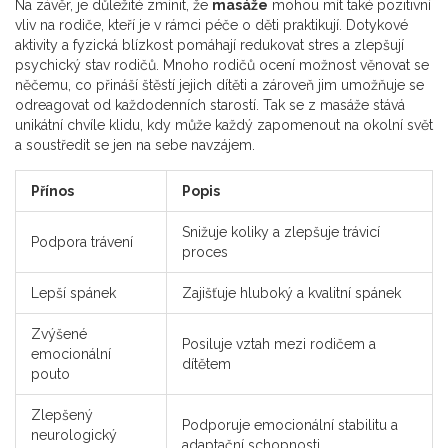
Na závěr, je důležité zmínit, že
masáže
mohou mít také pozitivní
vliv na rodiče, kteří je v rámci péče o děti praktikují. Dotykové
aktivity a fyzická blízkost pomáhají redukovat stres a zlepšují
psychický stav rodičů. Mnoho rodičů ocení možnost věnovat se
něčemu, co přináší štěstí jejich dítěti a zároveň jim umožňuje se
odreagovat od každodenních starostí. Tak se z masáže stává
unikátní chvíle klidu, kdy může každý zapomenout na okolní svět
a soustředit se jen na sebe navzájem.
Přínos
Popis
Snižuje koliky a zlepšuje trávicí
Podpora trávení
proces
Lepší spánek
Zajišťuje hluboký a kvalitní spánek
Zvýšené
Posiluje vztah mezi rodičem a
emocionální
dítětem
pouto
Zlepšený
Podporuje emocionální stabilitu a
neurologický
adaptační schopnosti