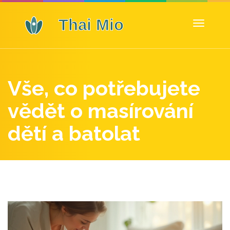
Zobrazit
navigaci
Vše, co potřebujete
vědět o masírování
dětí a batolat