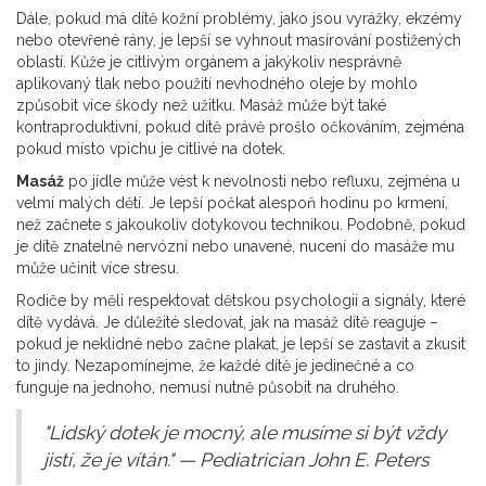
Dále, pokud má dítě kožní problémy, jako jsou vyrážky, ekzémy
nebo otevřené rány, je lepší se vyhnout masírování postižených
oblastí. Kůže je citlivým orgánem a jakýkoliv nesprávně
aplikovaný tlak nebo použití nevhodného oleje by mohlo
způsobit více škody než užitku. Masáž může být také
kontraproduktivní, pokud dítě právě prošlo očkováním, zejména
pokud místo vpichu je citlivé na dotek.
Masáž
po jídle může vést k nevolnosti nebo refluxu, zejména u
velmi malých dětí. Je lepší počkat alespoň hodinu po krmení,
než začnete s jakoukoliv dotykovou technikou. Podobně, pokud
je dítě znatelně nervózní nebo unavené, nucení do masáže mu
může učinit více stresu.
Rodiče by měli respektovat dětskou psychologii a signály, které
dítě vydává. Je důležité sledovat, jak na masáž dítě reaguje –
pokud je neklidné nebo začne plakat, je lepší se zastavit a zkusit
to jindy. Nezapomínejme, že každé dítě je jedinečné a co
funguje na jednoho, nemusí nutně působit na druhého.
"Lidský dotek je mocný, ale musíme si být vždy
jistí, že je vítán." — Pediatrician John E. Peters