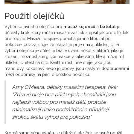
Použití olejíčků
Výběr správného olejíčku pro
masáž
kojenců
a
batolat
je
důležitý krok, který může masážní zážitek zlepšit jak pro dítě, tak
pro rodiče. Masážní olejíček pomáhá jemně klouzat po
pokožce, což zajišťuje, že masáž je příjemná a uklidňující. Při
výběru olejíčku je důležité brát v úvahu několik faktorů, jako je
složení, možnost alergické reakce, a také vůně, která může mít
uklidňující efekt na dítě. Kvalitní rostlinné oleje, jako jsou
mandlový, kokosový nebo jojobový, jsou častými doporučeními
mezi odborníky na péči o dětskou pokožku.
Amy O’Meara, dětský masážní terapeut, říká:
"Zdravé oleje bez přidaných chemikálií jsou
nejlepší volbou pro masáž dětí, protože
minimalizují riziko podráždění a přinášejí
širokou škálu výhod pro pokožku."
Kromě samotného výběru je důležité olejíček správně použít.