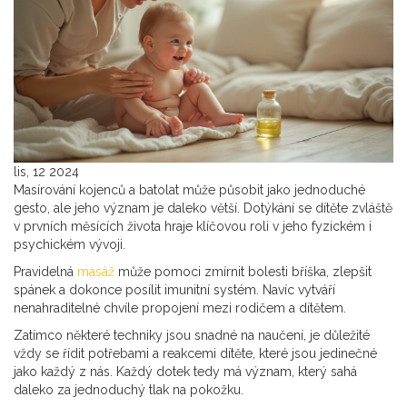
lis, 12 2024
Masírování kojenců a batolat může působit jako jednoduché
gesto, ale jeho význam je daleko větší. Dotýkání se dítěte zvláště
v prvních měsících života hraje klíčovou roli v jeho fyzickém i
psychickém vývoji.
Pravidelná
masáž
může pomoci zmírnit bolesti bříška, zlepšit
spánek a dokonce posílit imunitní systém. Navíc vytváří
nenahraditelné chvíle propojení mezi rodičem a dítětem.
Zatímco některé techniky jsou snadné na naučení, je důležité
vždy se řídit potřebami a reakcemi dítěte, které jsou jedinečné
jako každý z nás. Každý dotek tedy má význam, který sahá
daleko za jednoduchý tlak na pokožku.