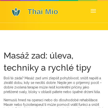
Zobrazit
navigaci
Masáž zad: úleva,
techniky a rychlé tipy
Bolí tě záda? Masáž zad umí zlepšit pohyblivost, snížit napětí a
zkrátit dobu, kdy se necítíš dobře. Nejde jen o příjemný pocit –
dobře zvolená terapie může řešit konkrétní příčiny jako
přetížené svaly, bloky v oblasti páteře nebo špatné držení těla.
Nemusíš hned na operaci nebo do dlouhodobé rehabilitace.
Masér nebo fyzioterapeut ti může pomoct vrátit funkci a snížit