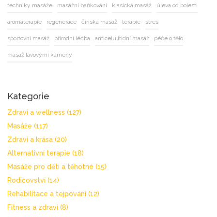
techniky masáže
masážní baňkování
klasická masáž
úleva od bolesti
aromaterapie
regenerace
čínská masáž
terapie
stres
sportovní masáž
přírodní léčba
anticelulitidní masáž
péče o tělo
masáž lávovými kameny
Kategorie
Zdraví a wellness
(127)
Masáže
(117)
Zdraví a krása
(20)
Alternativní terapie
(18)
Masáže pro děti a těhotné
(15)
Rodičovství
(14)
Rehabilitace a tejpování
(12)
Fitness a zdraví
(8)