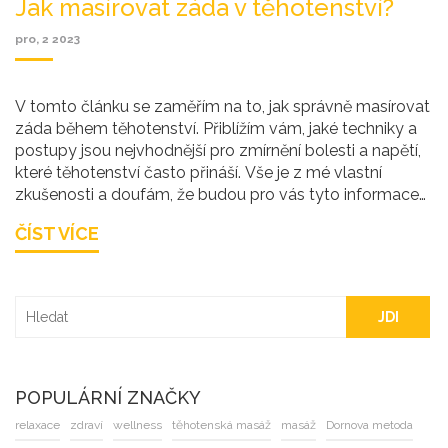
Jak masírovat záda v těhotenství?
pro, 2 2023
V tomto článku se zaměřím na to, jak správně masírovat
záda během těhotenství. Přiblížím vám, jaké techniky a
postupy jsou nejvhodnější pro zmírnění bolesti a napětí,
které těhotenství často přináší. Vše je z mé vlastní
zkušenosti a doufám, že budou pro vás tyto informace
cenné. Těhotenství je krásné, ale také náročné období a
ČÍST VÍCE
umění se samu sebe ošetřovat je velmi důležité.
JDI
POPULÁRNÍ ZNAČKY
relaxace
zdraví
wellness
těhotenská masáž
masáž
Dornova metoda