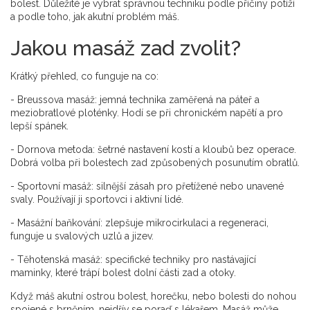
bolest. Důležité je vybrat správnou techniku podle příčiny potíží
a podle toho, jak akutní problém máš.
Jakou masáž zad zvolit?
Krátký přehled, co funguje na co:
- Breussova masáž: jemná technika zaměřená na páteř a
meziobratlové ploténky. Hodí se při chronickém napětí a pro
lepší spánek.
- Dornova metoda: šetrné nastavení kostí a kloubů bez operace.
Dobrá volba při bolestech zad způsobených posunutím obratlů.
- Sportovní masáž: silnější zásah pro přetížené nebo unavené
svaly. Používají ji sportovci i aktivní lidé.
- Masážní baňkování: zlepšuje mikrocirkulaci a regeneraci,
funguje u svalových uzlů a jizev.
- Těhotenská masáž: specifické techniky pro nastávající
maminky, které trápí bolest dolní části zad a otoky.
Když máš akutní ostrou bolest, horečku, nebo bolesti do nohou
spojené s brněním, nejdřív se poraď s lékařem. Masáž může