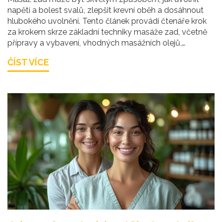
napětí a bolest svalů, zlepšit krevní oběh a dosáhnout
hlubokého uvolnění. Tento článek provádí čtenáře krok
za krokem skrze základní techniky masáže zad, včetně
přípravy a vybavení, vhodných masážních olejů,
základních hmatů a specifických technik uvolnění. Nabízí
ČÍST VÍCE
také informace o častých chybách, kterým je třeba se
vyhnout, a radí, jak masáž přizpůsobit individuálním
potřebám.