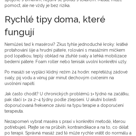
pomoct, ale ne vždy je bez rizika.
Rychlé tipy doma, které
fungují
Nemůžeš teď k masérovi? Zkus tyhle jednoduché kroky: krátké
protahování šíje a hrudní páteře, rolování s masážním míčkem
pod lopatkou, teplý obklad na ztuhlé svaly a lehká mobilizace
bederní páteře. Foam roller nebo tenisák uvolní konkrétní uzly.
Po masáži se vyplácí klidný režim 24 hodin: nepřetěžuj zádové
svaly, pij vodu a věnuj pár minut dechovým cvičením na
uvolnění napětí.
Jak často chodit? U chronických problémů 1× týdně na začátku,
pak stačí 1× za 2–4 týdny podle zlepšení. U akutní bolesti
doporučovaná frekvence závisí na typu terapie a doporučení
terapeuta.
Nezapomeň vybrat maséra s praxí v konkrétní metodě, kterou
potřebuješ. Ptejte se na průběh, kontraindikace a na to, co dělat
po terapii. Správná masáž zad tě může rychle vrátit do normálu a