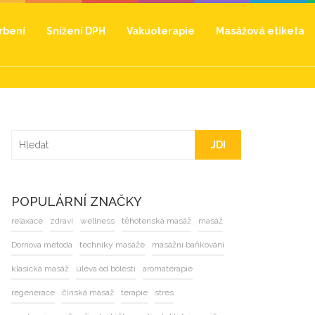
hrbení
Snížení DPH
Vakuoterapie
Masážová etiketa
JDI
POPULÁRNÍ ZNAČKY
relaxace
zdraví
wellness
těhotenská masáž
masáž
Dornova metoda
techniky masáže
masážní baňkování
klasická masáž
úleva od bolesti
aromaterapie
regenerace
čínská masáž
terapie
stres