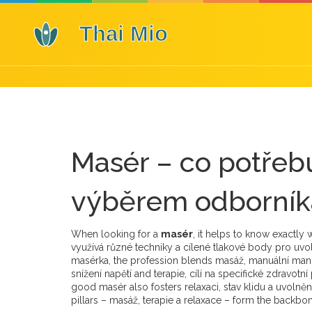
Masér – co potřeb
výběrem odborník
When looking for a
masér
, it helps to know exactly 
využívá různé techniky a cílené tlakové body pro uv
masérka
, the profession blends
masáž
,
manuální mani
snížení napětí
and
terapie
,
cílí na specifické zdravotn
good masér also fosters
relaxaci
,
stav klidu a uvolně
pillars – masáž, terapie a relaxace – form the backbo