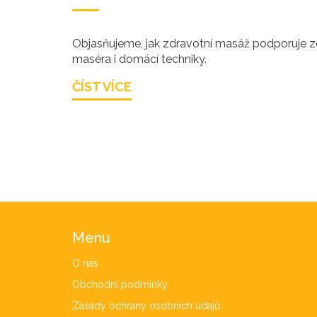
Objasňujeme, jak zdravotní masáž podporuje zdrav
maséra i domácí techniky.
ČÍST VÍCE
Menu
O nás
Obchodní podmínky
Zásady ochrany osobních údajů