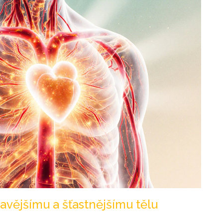
avějšímu a šťastnějšímu tělu