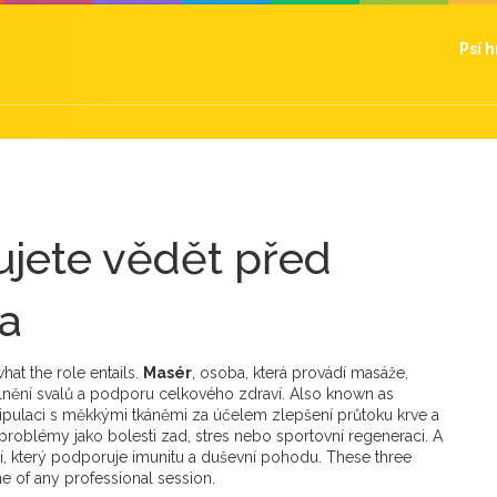
Psí 
ujete vědět před
a
what the role entails.
Masér
,
osoba, která provádí masáže,
olnění svalů a podporu celkového zdraví
. Also known as
pulaci s měkkými tkáněmi za účelem zlepšení průtoku krve a
í problémy jako bolesti zad, stres nebo sportovní regeneraci
. A
ní, který podporuje imunitu a duševní pohodu
. These three
ne of any professional session.