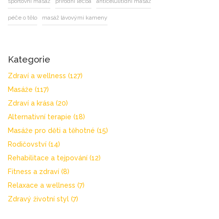
sportovní masáž
přírodní léčba
anticelulitidní masáž
péče o tělo
masáž lávovými kameny
Kategorie
Zdraví a wellness
(127)
Masáže
(117)
Zdraví a krása
(20)
Alternativní terapie
(18)
Masáže pro děti a těhotné
(15)
Rodičovství
(14)
Rehabilitace a tejpování
(12)
Fitness a zdraví
(8)
Relaxace a wellness
(7)
Zdravý životní styl
(7)