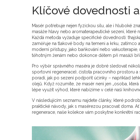
Klíčové dovednosti a
Masér potřebuje nejen fyzickou sílu, ale i hluboké zna
masáže hlavy nebo aromaterapeutické sezení, které naj
Každá metoda vyžaduje specifické dovednosti: thajská
zaměřuje na tlakové body na temeni a krku, zatímco 
moderní přístupy, jako baňkování nebo vakuoterapie,
těhotným ženám nebo dokonce dětem při masáži bří
Pro výběr správného maséra je dobré sledovat několik k
sportovní regenerace), čistota pracovního prostoru 
poradí, jak po sezení podpořit účinky – například leh
olejů. Když rozumíte, že masér není jen „osoba, která
lépe využít výhod, které nabízíme v celé naší knihovn
V následujícím seznamu najdete články, které podrobně
praktické návody, jak s masérezou pracovat doma. Ať
regenerace, naše kolekce vám poskytne konkrétní rad