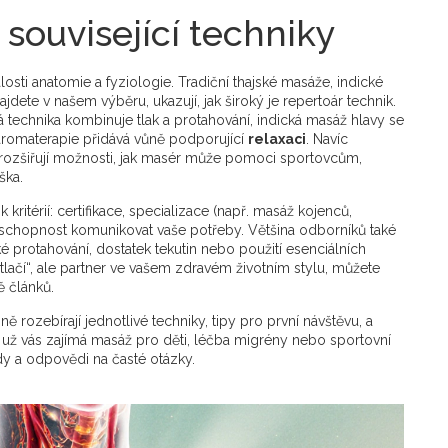
 související techniky
losti anatomie a fyziologie. Tradiční thajské masáže, indické
dete v našem výběru, ukazují, jak široký je repertoár technik.
 technika kombinuje tlak a protahování, indická masáž hlavy se
aromaterapie přidává vůně podporující
relaxaci
. Navíc
 rozšiřují možnosti, jak masér může pomoci sportovcům,
ška.
ritérií: certifikace, specializace (např. masáž kojenců,
a schopnost komunikovat vaše potřeby. Většina odborníků také
ké protahování, dostatek tekutin nebo použití esenciálních
 tlačí“, ale partner ve vašem zdravém životním stylu, můžete
ě článků.
 rozebírají jednotlivé techniky, tipy pro první návštěvu, a
 už vás zajímá masáž pro děti, léčba migrény nebo sportovní
y a odpovědi na časté otázky.